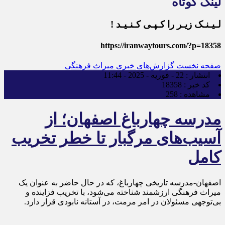
لینک کوتاه
لـیـنـک زیـر را کـپـی کـنـیـد !
https://iranwaytours.com/?p=18358
صفحه نخست
گزارش‌های خبری میراث فرهنگی
انتشار :
22 - فوریه - 2025 - 11:44
کد خبر :
18358
مشاهده :
258
مدرسه چهارباغ اصفهان؛ از
آسیب‌های مرگبار تا خطر تخریب
کامل
اصفهان-مدرسه تاریخی چهارباغ، که در حال حاضر به عنوان یک
میراث فرهنگی ارزشمند شناخته می‌شود، با تخریب فزاینده و
بی‌توجهی مسئولان در امر مرمت، در آستانه نابودی قرار دارد.