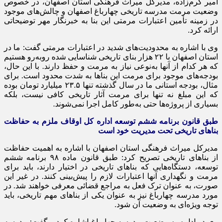
امیر کرم‌زاده، مدیرکل میراث فرهنگی استان اصفهان، در خصوص
وضعیت مرمت مدرسه تاریخی چهارباغ اصفهان و چالش‌های موجود
در زمینه تأمین اعتبارات مرمتی این بنا به خبرنگار مهر توضیحاتی
ارائه کرد.
وی با اشاره به محدودیت‌های شدید در اعتبارات مرمتی گفت: ما در
استان اصفهان با ۲۲ هزار بنای تاریخی شناسایی شده روبه‌رو هستیم
که هر کدام از آنها به‌نوعی نیاز به مرمت و حفظ دارند. با این حال،
بودجه‌های موجود برای مرمت این بناها به شدت محدود است. برای
مثال، بودجه استانی ما در سال گذشته تنها ۲۳.۵ میلیارد تومان بوده
که این مبلغ نه تنها برای مرمت آثار تاریخی کافی نیست، بلکه
بسیاری از پروژه‌ها حتی به‌طور کامل اجرا نمی‌شوند.
طبق قانون برنامه ششم توسعه اداره کل اوقاف ملزم به حفاظت
بناهای تاریخی تحت مدیریت خود است
مدیرکل میراث فرهنگی استان اصفهان با اشاره به اهمیت حفاظت
از بناهای تاریخی تصریح کرد: طبق قانون ماده ۹۸ برنامه ششم
توسعه، دستگاه‌هایی که بناهای تاریخی در اختیار دارند، باید برای
مرمت و نگهداری آنها اعتبارات لازم را پیش‌بینی کنند. در غیر این
صورت، به عنوان ترک فعل به مراجع قضائی معرفی خواهند شد. در
مورد مدرسه چهارباغ نیز به عنوان یکی از بناهای مهم تاریخی، باید
توجه ویژه‌ای به وضعیت آن شود.
وی در ادامه به وضعیت مدرسه چهارباغ اشاره کرد و گفت: مدرسه