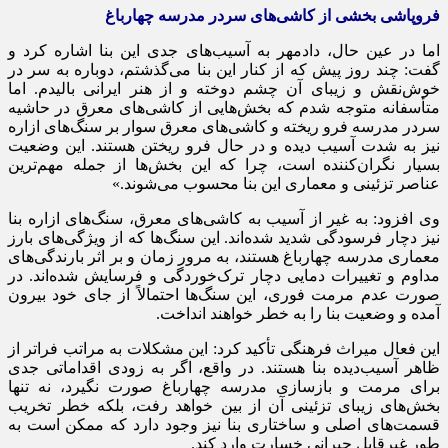
فروپاشی بخشی از کاشی‌های سردر مدرسه چهارباغ
اما در عین حال،
دادمهر
به آسیب‌های جدی این بنا اشاره کرد و
گفت: چند روز پیش که از کنار این بنا می‌گذشتم، دوباره به سر در
خوش‌نقش و زیبای آن چشم دوخته و از هنر ایرانی بالیدم. اما
متأسفانه متوجه شدم که بخش‌هایی از کاشی‌های معرق در حاشیه
سردر مدرسه فرو ریخته و کاشی‌های معرق سوار بر سنگ‌های
ازاره
نیز به شدت آسیب دیده و در حال فرو ریختن هستند. این وضعیت
بسیار نگران‌کننده است، چرا که این بخش‌ها از جمله مهم‌ترین
عناصر تزئینی و معماری این بنا محسوب می‌شوند.»
وی افزود: به غیر از آسیب به کاشی‌های معرق، سنگ‌های
ازاره
بنا
نیز دچار فرسودگی شدید شده‌اند. این سنگ‌ها که از ویژگی‌های بارز
معماری مدرسه چهارباغ هستند، به مرور زمان و بر اثر بارندگی‌های
مداوم و تغییرات دمایی دچار ترک‌خوردگی و فرسایش شده‌اند. در
صورت عدم مرمت فوری، این سنگ‌ها احتمالاً از جای خود بیرون
آمده و وضعیت بنا را به خطر خواهند انداخت.
این فعال میراث فرهنگی تأکید کرد: این مشکلات به مراتب فراتر از
ظاهر آسیب‌دیده بنا هستند. در واقع، اگر به زودی اقداماتی جدی
برای مرمت و بازسازی مدرسه چهارباغ صورت نگیرد، نه تنها
بخش‌های زیبای تزئینی آن از بین خواهد رفت، بلکه خطر تخریب
قسمت‌های اصلی و ساختاری بنا نیز وجود دارد که ممکن است به
طور غیرقابل جبرانی خسارت وارد کند.