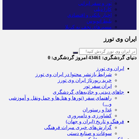
تور و سفر ایرانی
کارا دیلی
اخبار بانکی و اقتصادی
بلیط اتوبوس
مسیرهای نجف به کربلا
ایران وی تورز
دنیای گردشگری:
43461
امروز گردشگری:
0
ایران وی تورز
شرایط بازنشر محتوا در ایران وی تورز
خرید رپورتاژ ایران وی تورز
ایران سفر تور
جاهای دیدنی و جاذبه‌های گردشگری
راهنمای سفر (تورها و هتل‌ها و حمل‌و‌نقل و آموزشی
و…)
غذا و رستوران
کشاورزی و دامپروری
فرهنگ و تاریخ (ایران و جهان)
گزارش‌های خبری میراث فرهنگی
سوغات و صنایع دستی