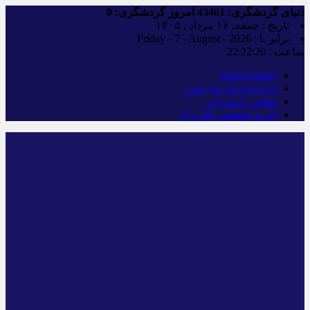
دنیای گردشگری:
43461
امروز گردشگری:
0
تاریخ : جمعه, ۱۶ مرداد , ۱۴۰۵
برابر با : Friday - 7 - August - 2026
ساعت :
22:22:21
iranwaytours
درباره ایران وی تورز
تماس با سردبیر
حریم شخصی کاربران