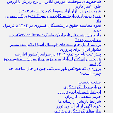
شاخص‌های موفقیت آموزش آنلاین: از نرخ ریزش تا ارزش
طول عمر کاربر
قیمت دلار در بازار آزاد سقوط کرد (۵ اسفند ۱۴۰۳)
حقوق و مزایای بازنشستگان تغییر نمی‌کند؛ وزیر کار تضمین
داد
نحوه محاسبه حقوق بازنشستگان کشوری در ۱۴۰۴ با فرمول
جدید
راز پنهان پشت نام تازه ایلان ماسک / «Gorklon Rust» چه
معنایی می‌دهد؟
برنامه کامل جام ملت‌های فوتسال آسیا اعلام شد/ مسیر
دشوار ایران برای پیروزی
پیش ثبت نام حج تمتع ۱۴۰۴ در سراسر کشور آغاز شد
قزلجه: برای کنترل بازار سیب زمینی از سران سه قوه مجوز
گرفتیم
پروژه‌ای که هیچ‌کس باور نمی‌کند: چین در حال ساخت چه
چیزی است؟
صفحه نخست
درباره مجله گردشگری
ارتباط با تیم ایران وی تورز
حریم شخصی کاربران
شرایط بازنشر از رسانه ها
خرید آگهی از ایران وی تورز
جاذبه‌های گردشگری و دیدنی