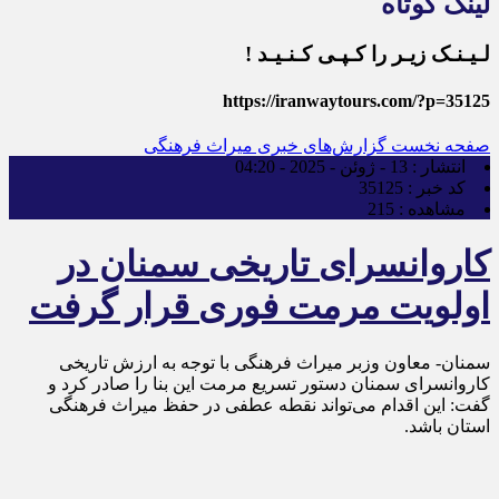
لینک کوتاه
لـیـنـک زیـر را کـپـی کـنـیـد !
https://iranwaytours.com/?p=35125
صفحه نخست
گزارش‌های خبری میراث فرهنگی
انتشار :
13 - ژوئن - 2025 - 04:20
کد خبر :
35125
مشاهده :
215
کاروانسرای تاریخی سمنان در
اولویت مرمت فوری قرار گرفت
سمنان- معاون وزبر میراث فرهنگی با توجه به ارزش تاریخی
کاروانسرای سمنان دستور تسریع مرمت این بنا را صادر کرد و
گفت: این اقدام می‌تواند نقطه عطفی در حفظ میراث فرهنگی
استان باشد.