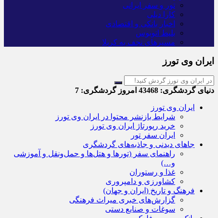
تور و سفر ایرانی
کارا دیلی
اخبار بانکی و اقتصادی
بلیط اتوبوس
مسیرهای نجف به کربلا
ایران وی تورز
دنیای گردشگری:
43468
امروز گردشگری:
7
ایران وی تورز
شرایط بازنشر محتوا در ایران وی تورز
خرید رپورتاژ ایران وی تورز
ایران سفر تور
جاهای دیدنی و جاذبه‌های گردشگری
راهنمای سفر (تورها و هتل‌ها و حمل‌و‌نقل و آموزشی
و…)
غذا و رستوران
کشاورزی و دامپروری
فرهنگ و تاریخ (ایران و جهان)
گزارش‌های خبری میراث فرهنگی
سوغات و صنایع دستی