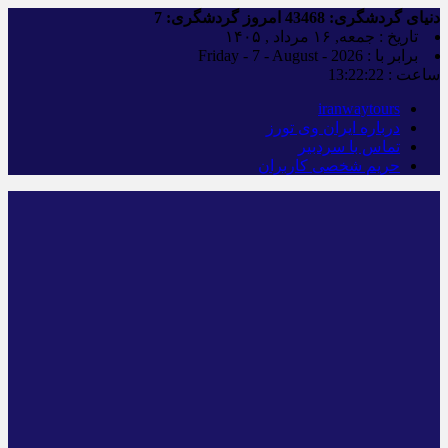
دنیای گردشگری:
43468
امروز گردشگری:
7
تاریخ : جمعه, ۱۶ مرداد , ۱۴۰۵
برابر با : Friday - 7 - August - 2026
ساعت :
13:22:23
iranwaytours
درباره ایران وی تورز
تماس با سردبیر
حریم شخصی کاربران