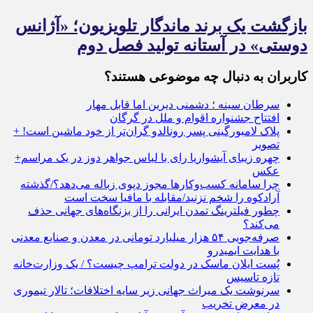
بازگشت یک برند ماندگار تلویزیون؛ «آژانس
دوستی» در آستانه تولید فصل دوم
کاربران به دنبال چه موضوعی هستند؟
سرطان سینه ؛ دشمنی دیرین اما قابل مهار
افتتاح جشنواره اقوام و ملل در گرگان
پلاک لامبورگینی پسر رونالدو گران‌تر از خود ماشین است! +
تصویر
چهره زیبای آیشواریا رای با لباس جواهر دوز در یک مراسم+
عکس
چرا سامانه کسب‌وکارها مجوز دپوی زباله می‌دهد؟/گذشته
آرادکوه را شخم نزنید/مقابله با مافیا سخت است
چطور فیلترینگ تمدن ایرانی را از بزنگاه‌های جهانی حذف
می‌کند؟
صرفه‌جویی ۵۴ هزار میلیارد تومانی در معدن و صنایع معدنی
با هدایت ایمیدرو
پُست ایلان ماسک در دولت ترامپ چیست؟ / یک وزارت‌خانه
تازه‌ تاسیس
سرنوشت یک میراث جهانی زیر سایه اختلافات؛ تالار تیموری
در معرض تخریب