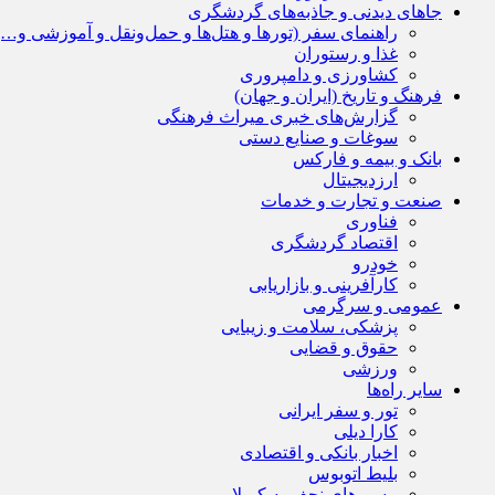
جاهای دیدنی و جاذبه‌های گردشگری
راهنمای سفر (تورها و هتل‌ها و حمل‌و‌نقل و آموزشی و…)
غذا و رستوران
کشاورزی و دامپروری
فرهنگ و تاریخ (ایران و جهان)
گزارش‌های خبری میراث فرهنگی
سوغات و صنایع دستی
بانک و بیمه و فارکس
ارزدیجیتال
صنعت و تجارت و خدمات
فناوری
اقتصاد گردشگری
خودرو
کارآفرینی و بازاریابی
عمومی و سرگرمی
پزشکی، سلامت و زیبایی
حقوق و قضایی
ورزشی
سایر راه‌ها
تور و سفر ایرانی
کارا دیلی
اخبار بانکی و اقتصادی
بلیط اتوبوس
مسیرهای نجف به کربلا