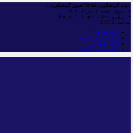
دنیای گردشگری:
43462
امروز گردشگری:
1
تاریخ : جمعه, ۱۶ مرداد , ۱۴۰۵
برابر با : Friday - 7 - August - 2026
ساعت :
3:37:36
iranwaytours
درباره ایران وی تورز
تماس با سردبیر
حریم شخصی کاربران