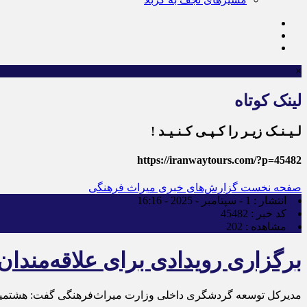
×
لینک کوتاه
لـیـنـک زیـر را کـپـی کـنـیـد !
https://iranwaytours.com/?p=45482
صفحه نخست
گزارش‌های خبری میراث فرهنگی
انتشار :
1 - سپتامبر - 2025 - 16:16
کد خبر :
45482
مشاهده :
202
برگزاری رویدادی برای علاقه‌مندا
مدیرکل توسعه گردشگری داخلی وزارت میراث‌فرهنگی گفت: هشتمین ن