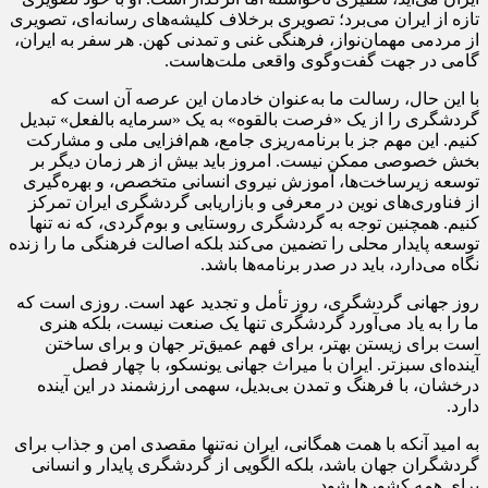
تازه از ایران می‌برد؛ تصویری برخلاف کلیشه‌های رسانه‌ای، تصویری
از مردمی مهمان‌نواز، فرهنگی غنی و تمدنی کهن. هر سفر به ایران،
گامی در جهت گفت‌وگوی واقعی ملت‌هاست.
با این حال، رسالت ما به‌عنوان خادمان این عرصه آن است که
گردشگری را از یک «فرصت بالقوه» به یک «سرمایه بالفعل» تبدیل
کنیم. این مهم جز با برنامه‌ریزی جامع، هم‌افزایی ملی و مشارکت
بخش خصوصی ممکن نیست. امروز باید بیش از هر زمان دیگر بر
توسعه زیرساخت‌ها، آموزش نیروی انسانی متخصص، و بهره‌گیری
از فناوری‌های نوین در معرفی و بازاریابی گردشگری ایران تمرکز
کنیم. همچنین توجه به گردشگری روستایی و بوم‌گردی، که نه تنها
توسعه پایدار محلی را تضمین می‌کند بلکه اصالت فرهنگی ما را زنده
نگاه می‌دارد، باید در صدر برنامه‌ها باشد.
روز جهانی گردشگری، روز تأمل و تجدید عهد است. روزی است که
ما را به یاد می‌آورد گردشگری تنها یک صنعت نیست، بلکه هنری
است برای زیستن بهتر، برای فهم عمیق‌تر جهان و برای ساختن
آینده‌ای سبزتر. ایران با میراث جهانی یونسکو، با چهار فصل
درخشان، با فرهنگ و تمدن بی‌بدیل، سهمی ارزشمند در این آینده
دارد.
به امید آنکه با همت همگانی، ایران نه‌تنها مقصدی امن و جذاب برای
گردشگران جهان باشد، بلکه الگویی از گردشگری پایدار و انسانی
برای همه کشورها شود.