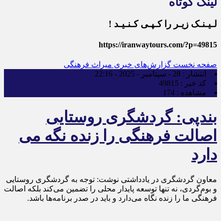
لینک کوتاه
لـیـنـک زیـر را کـپـی کـنـیـد !
https://iranwaytours.com/?p=49815
صفحه نخست
گزارش‌های خبری میراث فرهنگی
انتشار :
28 - سپتامبر - 2025 - 22:16
کد خبر :
49815
مشاهده :
174
بندپی: گردشگری روستایی
اصالت فرهنگی را زنده نگه می
دارد
معاون گردشگری در یادداشتی نوشت: توجه به گردشگری روستایی
و بوم‌گردی، نه تنها توسعه پایدار محلی را تضمین می‌کند بلکه اصالت
فرهنگی ما را زنده نگاه می‌دارد و باید در صدر برنامه‌ها باشد.