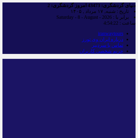
دنیای گردشگری:
43473
امروز گردشگری:
2
تاریخ : شنبه, ۱۷ مرداد , ۱۴۰۵
برابر با : Saturday - 8 - August - 2026
ساعت :
4:54:23
iranwaytours
درباره ایران وی تورز
تماس با سردبیر
حریم شخصی کاربران