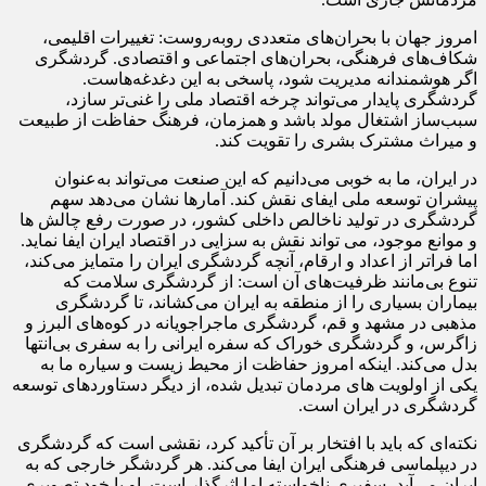
امروز جهان با بحران‌های متعددی روبه‌روست: تغییرات اقلیمی،
شکاف‌های فرهنگی، بحران‌های اجتماعی و اقتصادی. گردشگری
اگر هوشمندانه مدیریت شود، پاسخی به این دغدغه‌هاست.
گردشگری پایدار می‌تواند چرخه اقتصاد ملی را غنی‌تر سازد،
سبب‌ساز اشتغال مولد باشد و همزمان، فرهنگ حفاظت از طبیعت
و میراث مشترک بشری را تقویت کند.
در ایران، ما به خوبی می‌دانیم که این صنعت می‌تواند به‌عنوان
پیشران توسعه ملی ایفای نقش کند. آمارها نشان می‌دهد سهم
گردشگری در تولید ناخالص داخلی کشور، در صورت رفع چالش ها
و موانع موجود، می تواند نقش به سزایی در اقتصاد ایران ایفا نماید.
اما فراتر از اعداد و ارقام، آنچه گردشگری ایران را متمایز می‌کند،
تنوع بی‌مانند ظرفیت‌های آن است: از گردشگری سلامت که
بیماران بسیاری را از منطقه به ایران می‌کشاند، تا گردشگری
مذهبی در مشهد و قم، گردشگری ماجراجویانه در کوه‌های البرز و
زاگرس، و گردشگری خوراک که سفره ایرانی را به سفری بی‌انتها
بدل می‌کند. اینکه امروز حفاظت از محیط زیست و سیاره ما به
یکی از اولویت های مردمان تبدیل شده، از دیگر دستاوردهای توسعه
گردشگری در ایران است.
نکته‌ای که باید با افتخار بر آن تأکید کرد، نقشی است که گردشگری
در دیپلماسی فرهنگی ایران ایفا می‌کند. هر گردشگر خارجی که به
ایران می‌آید، سفیری ناخواسته اما اثرگذار است. او با خود تصویری