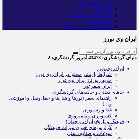
تور و سفر ایرانی
کارا دیلی
اخبار بانکی و اقتصادی
بلیط اتوبوس
مسیرهای نجف به کربلا
ایران وی تورز
دنیای گردشگری:
43473
امروز گردشگری:
2
ایران وی تورز
شرایط بازنشر محتوا در ایران وی تورز
خرید رپورتاژ ایران وی تورز
ایران سفر تور
جاهای دیدنی و جاذبه‌های گردشگری
راهنمای سفر (تورها و هتل‌ها و حمل‌و‌نقل و آموزشی
و…)
غذا و رستوران
کشاورزی و دامپروری
فرهنگ و تاریخ (ایران و جهان)
گزارش‌های خبری میراث فرهنگی
سوغات و صنایع دستی