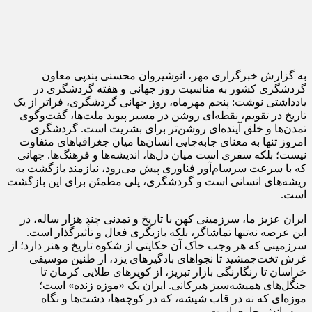
به گزارش خبرگزاری مهر، انوشیروان محسنی بندپی معاون
گردشگری کشور به مناسبت روز جهانی و هفته گردشگری در
یادداشتی نوشت: پنجم مهرماه، روز جهانی گردشگری، فراتر از یک
تاریخ در تقویم، نقطه‌ای روشن در مسیر پیوند ملت‌ها، گفت‌وگوی
تمدن‌ها و خلق آینده‌ای روشن‌تر برای بشریت است. گردشگری
امروز تنها به معنای جابه‌جایی انسان‌ها میان جغرافیاهای متفاوت
نیست؛ بلکه سفری است میان دل‌ها، اندیشه‌ها و فرهنگ‌ها. جهانی
که با سرعت سرسام‌آور فناوری پیش می‌رود، نیازمند بازگشت به
ریشه‌های انسانی است و گردشگری، پلی مطمئن برای این بازگشت
است.
ایران عزیز ما، سرزمینی کهن با تاریخ و تمدنی چند هزار ساله، در
این عرصه نه‌تنها تماشاگر، بلکه بازیگری فعال و تأثیرگذار است.
سرزمینی که هر وجب خاک آن حکایتی از شکوه تاریخ و هنر دارد؛ از
غرش تخت‌جمشید تا نجواهای بادگیرهای یزد، از طنین موسیقی
خراسان تا رنگارنگی بازار تبریز، از کویرهای طلایی کرمان تا
جنگل‌های همیشه‌سبز هیرکانی. ایران یک «موزه زنده» است؛
موزه‌ای که نه در قاب شیشه، که در کوچه‌ها، دشت‌ها و نگاه
مردمانش جاری است.