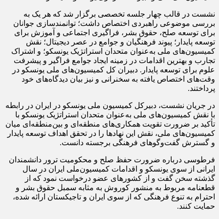
نشست در قالب چهار جلسه تخصصی برگزار شد که هر یک به
بررسی موضوعی راهبردی اختصاص داشت؛ توانمندسازی جوانان
برای توسعه صلح، حقوق بشر، فراگیری اجتماعی و آموزش برای
توسعه پایدار؛ پیوند فرهنگیان و جوامع در عصر دیجیتال؛ نقش
کمیسیون‌های ملی به‌عنوان متحدان استراتژیک یونسکو؛ و اشتراک
تجارب و بهترین اقدامات در زمینه ایجاد جوامع فراگیر و پیشرفت
علوم برای توسعه پایدار. دبیران کل کمیسیون‌های ملی یونسکو در
وقت‌های اختصاص یافته به سخنرانی و نیز بیان دیدگاه‌های خود
پرداختند.
در جریان نشست، دبیرکل کمیسیون ملی یونسکو در ایران در رابطه
با نقش کمیسیون‌های ملی به‌عنوان متحدان استراتژیک یونسکو با
تأکید بر ضرورت تقویت همکاری‌های منطقه‌ای و بین‌منطقه‌ای میان
کمیسیون‌های ملی، نقش این نهادها را در تحقق اهداف توسعه پایدار
و گسترش گفت‌وگوهای فرهنگی برجسته دانست.
فرطوسی
درباره ضرورت حفظ صلح و محکومیت ترور دانشمندان
ایرانی از سوی یونسکو و اقدامات کمیسیون‌ملی ایران در سال
گذشته سخن گفت و از کشورهای عضو درخواست نمود که از
قطعنامه مربوط به منشور کوروش به مثابه سمبل حقوق بشر و
احترام به تنوع فرهنگی که از سوی ایران و تاجیکستان ارائه شده،
حمایت کنند.