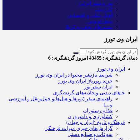
تور و سفر ایرانی
کارا دیلی
اخبار بانکی و اقتصادی
بلیط اتوبوس
مسیرهای نجف به کربلا
ایران وی تورز
دنیای گردشگری:
43455
امروز گردشگری:
6
ایران وی تورز
شرایط بازنشر محتوا در ایران وی تورز
خرید رپورتاژ ایران وی تورز
ایران سفر تور
جاهای دیدنی و جاذبه‌های گردشگری
راهنمای سفر (تورها و هتل‌ها و حمل‌و‌نقل و آموزشی
و…)
غذا و رستوران
کشاورزی و دامپروری
فرهنگ و تاریخ (ایران و جهان)
گزارش‌های خبری میراث فرهنگی
سوغات و صنایع دستی