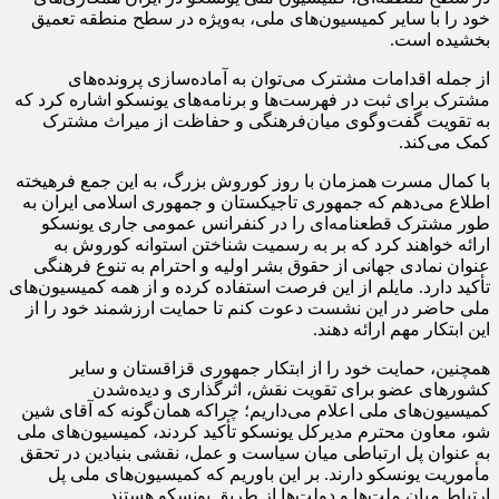
خود را با سایر کمیسیون‌های ملی، به‌ویژه در سطح منطقه تعمیق
بخشیده است.
از جمله اقدامات مشترک می‌توان به آماده‌سازی پرونده‌های
مشترک برای ثبت در فهرست‌ها و برنامه‌های یونسکو اشاره کرد که
به تقویت گفت‌وگوی میان‌فرهنگی و حفاظت از میراث مشترک
کمک می‌کند.
با کمال مسرت همزمان با روز کوروش بزرگ، به این جمع فرهیخته
اطلاع می‌دهم که جمهوری تاجیکستان و جمهوری اسلامی ایران به
طور مشترک قطعنامه‌ای را در کنفرانس عمومی جاری یونسکو
ارائه خواهند کرد که بر به رسمیت شناختن استوانه کوروش به
عنوان نمادی جهانی از حقوق بشر اولیه و احترام به تنوع فرهنگی
تأکید دارد. مایلم از این فرصت استفاده کرده و از همه کمیسیون‌های
ملی حاضر در این نشست دعوت کنم تا حمایت ارزشمند خود را از
این ابتکار مهم ارائه دهند.
همچنین، حمایت خود را از ابتکار جمهوری قزاقستان و سایر
کشورهای عضو برای تقویت نقش، اثرگذاری و دیده‌شدن
کمیسیون‌های ملی اعلام می‌داریم؛ چراکه همان‌گونه که آقای شین
شو، معاون محترم مدیرکل یونسکو تأکید کردند، کمیسیون‌های ملی
به عنوان پل ارتباطی میان سیاست و عمل، نقشی بنیادین در تحقق
مأموریت یونسکو دارند. بر این باوریم که کمیسیون‌های ملی پل
ارتباط میان ملت‌ها و دولت‌ها از طریق یونسکو هستند.