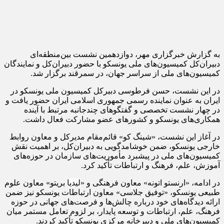
به گزارش خبرگزاری مهر، دوازدهمین نشست بین‌منطقه‌ای
دبیران‌کل کمیسیون‌های ملی یونسکو با حضور دبیران‌کل و نمایندگان
کمیسیون‌های ملی از سراسر جهان، در سمرقند برگزار شد.
در این نشست، حسن
فرطوسی
دبیرکل کمیسیون ملی یونسکو در
ایران به عنوان نماینده رسمی جمهوری اسلامی ایران حضور یافت و
در چهار نشست تخصصی و گفتگوهای چندجانبه مرتبط با آینده
همکاری‌های یونسکو و کشورهای عضو مشارکت فعال داشت.
در آغاز این نشست،
«شینگ
کو» قائم‌مقام مدیرکل و معاون روابط
خارجی یونسکو، ضمن خوشامدگویی به دبیران‌کل، بر اهمیت نقش
کمیسیون‌های ملی در پیشبرد مأموریت‌های سازمان در حوزه‌های
آموزش، علم، فرهنگ و ارتباطات تأکید کرد.
در ادامه،
«ارنستو
اتونه» معاون فرهنگی و «
لیدیا
بریتو
» معاون علوم
طبیعی یونسکو، «توفیق
جلاسی
» معاون ارتباطات یونسکو نیز ضمن
ارائه دیدگاه‌های خود درباره چالش‌ها و فرصت‌های جهانی در حوزه
فرهنگ، علم، ارتباطات و توسعه پایدار، بر لزوم تعامل مستمر میان
کمیسیون‌های ملی و دبیرخانه مرکزی یونسکو تأکید کردند.