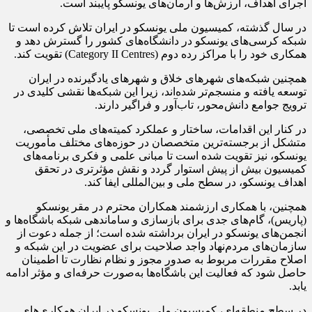
اجرای اهداف، ارزش‌ها و آرمان‌های یونسکو پایبند است.
در سال گذشته، کمیسیون ملی یونسکو در ایران تلاش کرده است تا
شبکه کرسی‌های یونسکو در دانشگاه‌های کشور را گسترش دهد و
همکاری خود را با مراکز رده دوم (Category II Centres) تقویت کند.
همچنین شبکه‌های شهرهای خلاق و شهرهای یادگیرنده در ایران
توسعه یافته و منسجم‌تر شده‌اند، زیرا این شبکه‌ها نقشی کلیدی در
ترویج جوامع دانش‌محور،
تاب‌آور
و فراگیر دارند.
در کنار این اقدامات، ساختار و عملکرد کمیته‌های ملی تخصصی،
متشکل از برجسته‌ترین متخصصان در حوزه‌های مختلف مأموریت
یونسکو، نیز تقویت شده است تا مبانی علمی و فکری برنامه‌های
کمیسیون بیش از پیش استوار گردد و نقش
مؤثرتری
در تحقق
اهداف یونسکو، در سطح ملی و بین‌المللی ایفا کند.
همچنین، با همکاری ارزشمند همکاران محترم در مقر یونسکو
(پاریس)، گام‌های جدی برای بازسازی و ساماندهی شبکه باشگاه‌ها و
انجمن‌های یونسکو در ایران برداشته شده است؛ از جمله دعوت از
سازمان‌های مردم‌نهاد واجد صلاحیت برای عضویت در این شبکه و
اصلاح مقررات مربوط به صدور مجوز و نظام نظارت تا اطمینان
حاصل شود که فعالیت این باشگاه‌ها به‌صورت حرفه‌ای و مؤثر ادامه
یابد.
در سطح منطقه‌ای، کمیسیون ملی یونسکو در ایران همکاری‌های