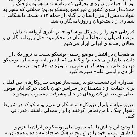
بود؛ از جمله در دوره‌ای بحرانی که متأسفانه شاهد وقوع جنگ و
حملات از سوی کشوری غیرعضو یونسکو بودیم؛ حملاتی که منجر به
شهادت بیش از هزار انسان بی‌گناه، از جمله ۱۳ دانشمند دانشگاهی،
شماری از دانشجویان و روزنامه‌نگاران شد.
قدردانی خود را از مدیرکل یونسکو، خانم «
آدری
آزوله
» به دلیل
موضع اصولی و شجاعانه ایشان در محکومیت قتل روزنامه‌نگاران و
فعالان رسانه‌ای ایرانی ابراز می‌کنیم.
ما همچنان در انتظار موضع رسمی یونسکو نسبت به ترور یکی از
دانشمندان ایرانی هستیم؛ واکنشی که باید بر پایه توصیه‌نامه یونسکو
درباره علم و پژوهشگران علمی و به‌ویژه در چارچوب برنامه
«آزادی و ایمنی علم» صورت گیرد.
امیدوارم این نشست بتواند زمینه‌ساز تقویت سازوکارهای بین‌المللی
برای حمایت از دانشمندان در سراسر جهان باشد، چراکه آنان موتور
اصلی توسعه در کشورهای در حال پیشرفت محسوب می‌شوند.
بدین‌وسیله مایلم از دبیرکل‌ها و همکاران عزیز یونسکو که در شرایط
دشوارِ جنگ، با من تماس گرفتند و ابراز همدلی داشتند، قدردانی
کنم.
با وجود این چالش‌ها، کمیسیون ملی یونسکو در ایران با عزم و
پایداری، مسیر خود را در ترویج فرهنگ صلح ادامه داده و همچنان به