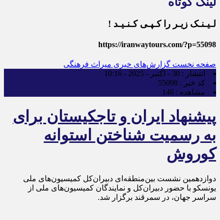
لینک کوتاه
لـیـنـک زیـر را کـپـی کـنـیـد !
https://iranwaytours.com/?p=55098
صفحه نخست
گزارش‌های خبری میراث فرهنگی
انتشار :
30 - اکتبر - 2025 - 10:16
کد خبر :
55098
مشاهده :
146
پیشنهاد ایران و تاجکیستان برای
به رسمیت شناختن استوانه
کوروش
دوازدهمین نشست بین‌منطقه‌ای دبیران‌کل کمیسیون‌های ملی
یونسکو با حضور دبیران‌کل و نمایندگان کمیسیون‌های ملی از
سراسر جهان، در سمرقند برگزار شد.