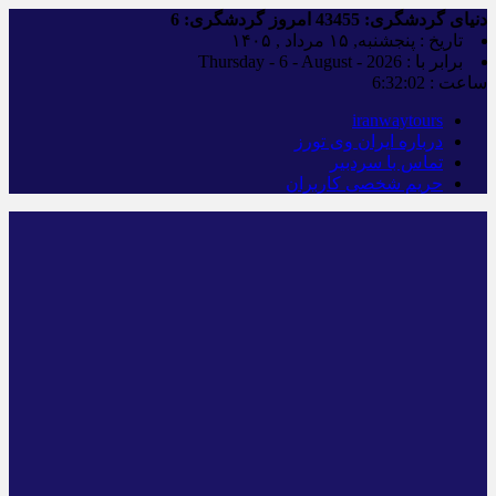
دنیای گردشگری:
43455
امروز گردشگری:
6
تاریخ : پنجشنبه, ۱۵ مرداد , ۱۴۰۵
برابر با : Thursday - 6 - August - 2026
ساعت :
6:32:03
iranwaytours
درباره ایران وی تورز
تماس با سردبیر
حریم شخصی کاربران