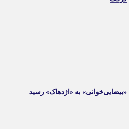
«بیضایی‌خوانی» به «اژدهاک» رسید