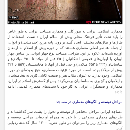
معماری اسلامی ایرانی به طور کلی و معماری مساجد ایرانی به طور خاص
را باید تحت تأثیر فرهنگ محلی پیش از اسلام ایران دانست. استفاده از
طاق‌ها و طاق‌های مختلف، ایجاد گنبد بر روی پایه مربع (چندضلعی) و ایوان،
از جمله عناصر اصلی معماری هستند که از دوره پیش از اسلام به ارمغان
آورده شده‌اند. علاوه بر این، طراحی مساجد نوع چهار ایوانی بر اساس چهار
ایوان یا ایوان‌های قدیمی اشکانیان (۲۵۰ قبل از میلاد تا ۲۵۰ میلادی) و
ساسانیان (۲۲۴ تا ۶۵۲ میلادی) و حتی قبل از آنها، تا هخامنشیان (۵۵۹ تا ۳۲۱
پیش از میلاد) بوده است. در مورد تزئینات معماری، هیچ پدیده‌ای در دوره
اسلامی وجود ندارد. به عنوان مثال، هنر و صنعت کاشی‌کاری به هخامنشیان
و ایلامیان و گچ‌بری به ساسانیان برمی‌گردد. پس از گسترش اسلام در ایران،
معماران و صنعتگران ایرانی به کار خود با سنت‌های معماری قدیمی ادامه
دادند.
مراحل توسعه و الگوهای معماری در مساجد
مساجد ایرانی مراحل مختلفی از توسعه و تحول را پشت سر گذاشته‌اند و
طرح‌های معماری متنوعی را با خود به همراه آورده‌اند. مراحل توسعه و
الگوهای معماری زیر را می‌توان در طول تقریباً
۱۲۰۰
سال گذشته ردیابی
کرد: