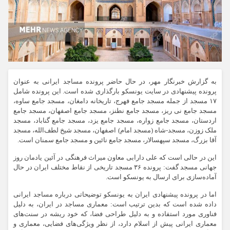
به گزارش خبرنگار مهر، در حال حاضر پرونده مساجد ایرانی به عنوان
پرونده پیشنهادی در سایت یونسکو بارگذاری شده است. این پرونده شامل
۱۷ مسجد از جمله مسجد جامع
فهرج
،
تاریخانه
دامغان، مسجد جامع ساوه،
مسجد جامع نی ریز، مسجد جامع نطنز، مسجد جامع اصفهان، مسجد جامع
اردستان، مسجد جامع زواره، مسجد جامع یزد، مسجد جامع گناباد، مسجد
ملک
زوزن
، مسجد-شاه (مسجد امام) اصفهان، مسجد شیخ لطف‌الله، مسجد
آقا بزرگ، مسجد سپهسالار، مسجد جامع نائین و مسجد جامع سمنان است.
این در حالی است که علی دارابی معاون میراث فرهنگی در آئین یادمان روز
جهانی مسجد گفت: پرونده ۳۶ مسجد تاریخی از نقاط مختلف ایران در حال
آماده‌سازی برای ارسال به یونسکو است.
اما در پرونده پیشنهادی ایران به یونسکو توضیحاتی درباره مساجد ایرانی
داده شده است که بدین ترتیب است: معماری مساجد در ایران، به دلیل
فناوری مورد استفاده و به دلیل طراحی فضا، که خود ریشه در سنت‌های
معماری ایرانی پیش از اسلام دارد، از نظر ویژگی‌های فضایی، معماری و