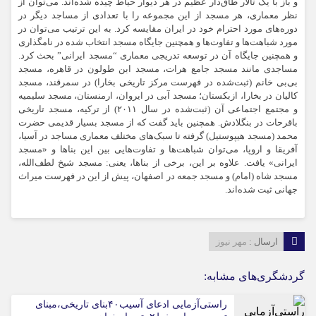
و باز با یک تالار طاق‌دار عظیم در هر دیوار حیاط چیده شده‌اند. می‌توان از
نظر معماری، هر مسجد از این مجموعه را با تعدادی از مساجد دیگر در
دوره‌های مورد احترام خود در ایران مقایسه کرد. به این ترتیب می‌توان در
مورد شباهت‌ها و تفاوت‌ها و همچنین جایگاه مسجد انتخاب شده در نامگذاری
و همچنین جایگاه آن در توسعه تدریجی معماری “مسجد ایرانی” بحث کرد.
مساجدی مانند مسجد جامع هرات، مسجد
ابن
طولون
در قاهره، مسجد
بی‌بی خانم (ثبت‌شده در فهرست مرکز تاریخی بخارا) در سمرقند، مسجد
کالیان در بخارا، ازبکستان؛ مسجد آبی در ایروان، ارمنستان، مسجد
سلیمیه
و مجتمع اجتماعی آن (ثبت‌شده در سال ۲۰۱۱) از ترکیه، مسجد تاریخی
باقرحات
در بنگلادش. همچنین باید گفت که از مسجد بسیار قدیمی حضرت
محمد (مسجد
هیپوستیل
) گرفته تا سبک‌های مختلف معماری مساجد در آسیا،
آفریقا و اروپا، می‌توان شباهت‌ها و تفاوت‌هایی بین این بناها و «مسجد
ایرانی» یافت. علاوه بر این، برخی از بناها، یعنی: مسجد شیخ لطف‌الله،
مسجد شاه (امام) و مسجد جمعه در اصفهان، پیش از این در فهرست میراث
جهانی ثبت شده‌اند.
ارسال :
مهر نیوز
گردشگری‌های مشابه:
راستی‌آزمایی ادعای آسیب۴۰بنای تاریخی،مبنای