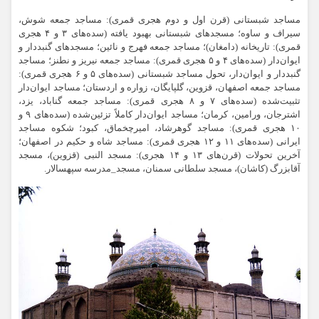
مساجد شبستانی (قرن اول و دوم هجری قمری): مساجد جمعه شوش،
سیراف
و ساوه؛ مسجدهای شبستانی بهبود یافته (سده‌های ۳ و ۴ هجری
قمری):
تاریخانه
(دامغان)؛ مساجد جمعه
فهرج
و نائین؛ مسجدهای
گنبددار
و
ایوان‌دار (سده‌های ۴ و ۵ هجری قمری): مساجد جمعه
نیریز
و نطنز؛ مساجد
گنبددار
و ایوان‌دار، تحول مساجد شبستانی (سده‌های ۵ و ۶ هجری قمری):
مساجد جمعه اصفهان، قزوین، گلپایگان، زواره و اردستان؛ مساجد ایوان‌دار
تثبیت‌شده (سده‌های ۷ و ۸ هجری قمری): مساجد جمعه گناباد، یزد،
اشترجان
، ورامین، کرمان؛ مساجد ایوان‌دار کاملاً تزئین‌شده (سده‌های ۹ و
۱۰ هجری قمری): مساجد گوهرشاد،
امیرچخماق
، کبود؛ شکوه مساجد
ایرانی (سده‌های ۱۱ و ۱۲ هجری قمری): مساجد شاه و حکیم در اصفهان؛
آخرین تحولات (قرن‌های ۱۳ و ۱۴ هجری): مسجد
النبی
(قزوین)، مسجد
آقابزرگ (کاشان)، مسجد سلطانی سمنان،
مسجد_مدرسه
سپهسالار.