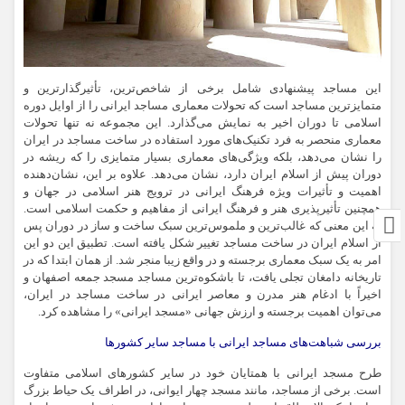
این مساجد پیشنهادی شامل برخی از شاخص‌ترین، تأثیرگذارترین و
متمایزترین مساجد است که تحولات معماری مساجد ایرانی را از اوایل دوره
اسلامی تا دوران اخیر به نمایش می‌گذارد. این مجموعه نه تنها تحولات
معماری منحصر به فرد تکنیک‌های مورد استفاده در ساخت مساجد در ایران
را نشان می‌دهد، بلکه ویژگی‌های معماری بسیار متمایزی را که ریشه در
دوران پیش از اسلام ایران دارد، نشان می‌دهد. علاوه بر این، نشان‌دهنده
اهمیت و تأثیرات ویژه فرهنگ ایرانی در ترویج هنر اسلامی در جهان و
همچنین تأثیرپذیری هنر و فرهنگ ایرانی از مفاهیم و حکمت اسلامی است.
به این معنی که غالب‌ترین و ملموس‌ترین سبک ساخت و ساز در دوران پس
از اسلام ایران در ساخت مساجد تغییر شکل یافته است. تطبیق این دو این
امر به یک سبک معماری برجسته و در واقع زیبا منجر شد. از همان ابتدا که در
تاریخانه
دامغان تجلی یافت، تا باشکوه‌ترین مساجد مسجد جمعه اصفهان و
اخیراً با ادغام هنر مدرن و معاصر ایرانی در ساخت مساجد در ایران،
می‌توان اهمیت برجسته و ارزش جهانی «مسجد ایرانی» را مشاهده کرد.
بررسی شباهت‌های مساجد ایرانی با مساجد سایر کشورها
طرح مسجد ایرانی با همتایان خود در سایر کشورهای اسلامی متفاوت
است. برخی از مساجد، مانند مسجد چهار ایوانی، در اطراف یک حیاط بزرگ