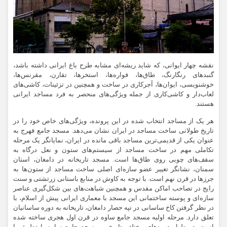
نقشه چهار ایوانی، که شاید ریشه‌ای مشابه طرح باغ ایرانی داشته باشد،
گنبدهای رنگارنگ، طاق‌ها، فواره‌ها، استخرها، تقارن، مقرنس‌ها،
خوشنویسی، ایوان‌ها، آجرکاری در ساخت و همچنین در تزئینات، کاشی‌های
لعاب‌دار و کاشی‌کاری از جمله ویژگی‌های منحصر به فرد مساجد ایرانی
هستند.
هر یک از مساجد انتخاب شده در این پرونده، ویژگی‌های خاص خود را در
تاریخ طولانی ساخت مساجد در ایران نشان می‌دهد. مسجد جامع
فهرج
به
عنوان یکی از قدیمی‌ترین مساجد باقی مانده در ایران، نمایانگر یک مرحله
تکاملی مهم در ساخت مساجد از سیستم‌های ستون و نعل درگاه به
سقف‌های چوبی روی طاق‌ها است. مسجد
تاریخانه
در دامغان، استان
سمنان، نشانگر تغییر عضو سازه‌ای اصلی ساخت مساجد از ستون‌ها به
جرزها
در قرن نهم است. با توجه به کاوش در منابع باستانی زرتشتی و سنت
رایج در تصاحب اماکن مقدس و همچنین شباهت‌های بین شکل‌گیری عناصر
سازه‌ای و پوسته ساختمانی این مسجد با معماری ایرانی پیش از اسلام، با
در نظر گرفتن کاخ ساسانی در تپه حصار دامغان،
تاریخانه
به دوره ساسانیان
تعلق دارد. مرحله اولیه مسجد جامع ساوه در قرن اول هجری ساخته شده