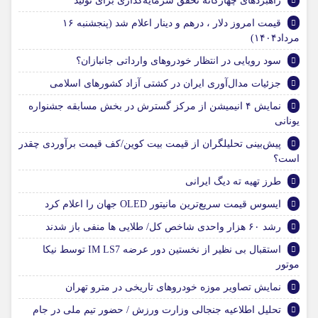
راهبردهای چهارگانه تحقق سرمایه‌گذاری برای تولید
قیمت امروز دلار ، درهم و دینار اعلام شد (پنجشنبه ۱۶
مرداد۱۴۰۴)
سود رویایی در انتظار خودروهای وارداتی جانبازان؟
جزئیات مدال‌آوری ایران در کشتی آزاد کشورهای اسلامی
نمایش ۴ انیمیشن از مرکز گسترش در بخش مسابقه جشنواره
یونانی
پیش‌بینی تحلیلگران از قیمت بیت کوین/کف قیمت برآوردی چقدر
است؟
طرز تهیه ته دیگ ایرانی
ایسوس قیمت سریع‌ترین مانیتور OLED جهان را اعلام کرد
رشد ۶۰ هزار واحدی شاخص کل/ طلایی ها منفی باز شدند
استقبال بی نظیر از نخستین دور عرضه IM LS7 توسط نیکا
موتور
نمایش تصاویر موزه خودروهای تاریخی در مترو تهران
تحلیل اطلاعیه جنجالی وزارت ورزش / حضور تیم ملی در جام