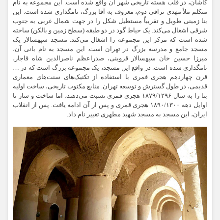
کاشان، در قلب هسته تاریخی شهر آن واقع شده است. این مجموعه به نام
متکلم ملأ مهدی نراقی دوم، معروف به آقا بزرگ، نامگذاری شده است. این
بنا زمینی طویل و تقریباً مستطیل شکل را در جهت شمال غربی به جنوب
شرقی اشغال می‌کند. یک حیاط گود در دو طبقه (سطح زمین و بالکن) ساخته
شده است که مرکز این مجموعه را اشغال می‌کند. مسجد سپهسالار یک
مسجد جامع و مدرسه بزرگ در تهران است. این مسجد به نام بانی آن،
میرزا حسین خان سپهسالار قزوینی، صدراعظم ناصرالدین شاه قاجار،
نامگذاری شده است. در واقع این مسجد، یک مجموعه بزرگ است که در …
قرن چهاردهم هجری قمری با استفاده از تکنیک‌های سنت‌های معماری
قدیمی، در طول گسترش و توسعه تهران. منابع مکتوب تاریخی، ساخت اولیه
بنا را به سال ۱۸۷۹/۱۲۹۶ هجری قمری نسبت می‌دهند، اما ساخت و ساز تا
اوایل دهه ۱۸۹۰/۱۳۰۰ هجری قمری و پس از آن ادامه یافت. پس از انقلاب
ایران، این مسجد به مسجد شهید مطهری تغییر نام داد.