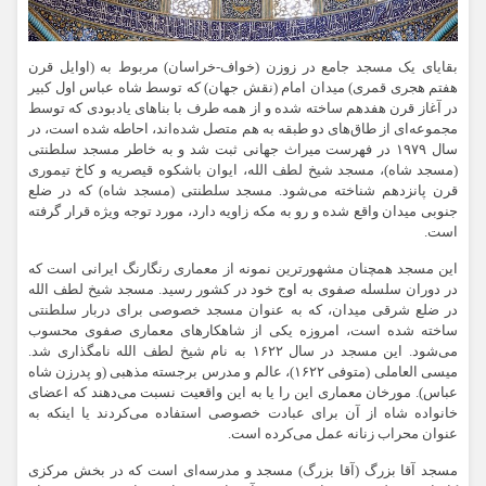
بقایای یک مسجد جامع در
زوزن
(خواف-خراسان) مربوط به (اوایل قرن
هفتم هجری قمری) میدان امام (نقش جهان) که توسط شاه عباس اول کبیر
در آغاز قرن هفدهم ساخته شده و از همه طرف با بناهای یادبودی که توسط
مجموعه‌ای از طاق‌های دو طبقه به هم متصل شده‌اند، احاطه شده است، در
سال ۱۹۷۹ در فهرست میراث جهانی ثبت شد و به خاطر مسجد سلطنتی
(مسجد شاه)، مسجد شیخ لطف الله، ایوان باشکوه قیصریه و کاخ تیموری
قرن پانزدهم شناخته می‌شود. مسجد سلطنتی (مسجد شاه) که در ضلع
جنوبی میدان واقع شده و رو به مکه زاویه دارد، مورد توجه ویژه قرار گرفته
است.
این مسجد همچنان مشهورترین نمونه از معماری رنگارنگ ایرانی است که
در دوران سلسله صفوی به اوج خود در کشور رسید. مسجد شیخ لطف الله
در ضلع شرقی میدان، که به عنوان مسجد خصوصی برای دربار سلطنتی
ساخته شده است، امروزه یکی از شاهکارهای معماری صفوی محسوب
می‌شود. این مسجد در سال ۱۶۲۲ به نام شیخ لطف الله نامگذاری شد.
میسی
العاملی
(متوفی ۱۶۲۲)، عالم و مدرس برجسته مذهبی (و پدرزن شاه
عباس). مورخان معماری این را یا به این واقعیت نسبت می‌دهند که اعضای
خانواده شاه از آن برای عبادت خصوصی استفاده می‌کردند یا اینکه به
عنوان محراب زنانه عمل می‌کرده است.
مسجد آقا بزرگ (آقا بزرگ) مسجد و مدرسه‌ای است که در بخش مرکزی