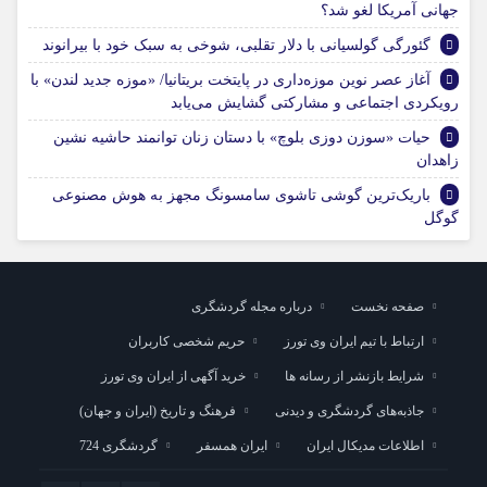
جهانی آمریکا لغو شد؟
گئورگی گولسیانی با دلار تقلبی، شوخی به سبک خود با بیرانوند
آغاز عصر نوین موزه‌داری در پایتخت بریتانیا/ «موزه جدید لندن» با
رویکردی اجتماعی و مشارکتی گشایش می‌یابد
حیات «سوزن دوزی بلوچ» با دستان زنان توانمند حاشیه نشین
زاهدان
باریک‌ترین گوشی تاشوی سامسونگ مجهز به هوش مصنوعی
گوگل
صفحه نخست
درباره مجله گردشگری
ارتباط با تیم ایران وی تورز
حریم شخصی کاربران
شرایط بازنشر از رسانه ها
خرید آگهی از ایران وی تورز
جاذبه‌های گردشگری و دیدنی
فرهنگ و تاریخ (ایران و جهان)
اطلاعات مدیکال ایران
ایران همسفر
گردشگری 724