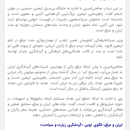
در این دیدار، صالحی‌امیری با اشاره به جایگاه بی‌بدیل اربعین حسینی در جهان
اسلام گفت: راهپیمایی اربعین بزرگ‌ترین گردهمایی آئینی و معنوی است و
شایسته است به‌عنوان میراث‌معنوی بشریت در فهرست جهانی یونسکو ثبت
شود. این آئین، نماد عشق، ایمان و وحدت ملت‌های مسلمان به‌ویژه دو ملت
ایران و عراق است.
وزیر میراث‌فرهنگی کشورمان ضمن تقدیر از مهمان‌نوازی ملت عراق در ایام
اربعین افزود: رفتار کریمانه مردم عراق با زائران ایرانی، جلوه‌ای از پیوند قلبی دو
ملت است و باید در قالب همکاری‌های فرهنگی و گردشگری پایدار نهادینه
شود.
صالحی‌امیری با بیان اینکه عراق یکی از مهم‌ترین شریک‌های گردشگری ایران
به شمار می‌آید، تصریح کرد: در سال گذشته بیش از
سه‌ونیم
میلیون زائر ایرانی
به عراق سفر کردند (البته این آمار بدون احتساب راهپیمایی اربعین است) و
تقریباً همین تعداد زائر عراقی نیز به ایران آمدند. هدف ما افزایش این تعداد
به پنج میلیون گردشگر متقابل در سال آینده است.
وی با اشاره به اینکه تحقق این هدف مستلزم ایجاد مشوق‌ها و تسهیلات در
حوزه حمل‌ونقل و اقامت است، گفت: دولت‌های ایران و عراق، مجامع صنفی و
فعالان گردشگری می‌توانند با طراحی بسته‌های حمایتی، هزینه سفر زائران و
گردشگران را کاهش دهند و ارتباطات مردمی را گسترش دهند.
ایران و عراق؛ الگوی نوین «گردشگری زیارت و سیاحت»