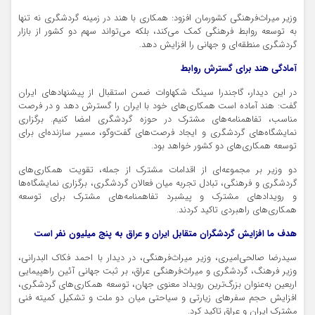
وزیر میراث‌فرهنگی کشورمان افزود: همکاری با هند در زمینه گردشگری نه تنها
به توسعه روابط فرهنگی کمک می‌کند، بلکه می‌تواند سهم دو کشور از بازار
گردشگری منطقه‌ای و جهانی را افزایش دهد.
آمادگی هند برای گسترش روابط
در این دیدار،
گاجندرا
سینگ
شکهاوات
ضمن استقبال از پیشنهادهای ایران
گفت: هند آماده است همکاری‌های خود با ایران را گسترش دهد و در فرصت
مناسب، تفاهمنامه‌های مشترک در حوزه گردشگری امضا کنیم. برگزاری
نمایشگاه‌های گردشگری و ایجاد فرصت‌های گفت‌وگو، مسیر سازنده‌ای برای
توسعه همکاری‌های دو کشور خواهد بود.
دو وزیر بر مجموعه‌ای از اقدامات مشترک از جمله، تقویت همکاری‌های
گردشگری و فرهنگی، تبادل تجربه میان فعالان گردشگری، برگزاری نمایشگاه‌ها
و رویدادهای مشترک و پیشبرد تفاهمنامه‌های مشترک برای توسعه
همکاری‌های راهبردی تاکید کردند.
هدف ما افزایش گردشگران متقابل ایران و عراق به پنج میلیون نفر است
سیدرضا صالحی‌امیری، وزیر میراث‌فرهنگی، در دیدار با احمد
فکاک
البدرانی
،
وزیر فرهنگ، گردشگری و میراث‌فرهنگی عراق، بر ثبت جهانی آئین راهپیمایی
اربعین به‌عنوان بزرگ‌ترین رویداد معنوی جهان، توسعه همکاری‌های گردشگری،
افزایش حجم سفرهای زیارتی و سیاحتی میان دو ملت و تشکیل کمیته فنی
مشترک ایران و عراق تاکید کرد.