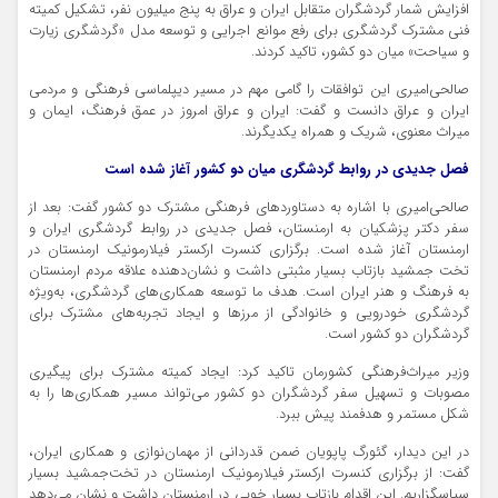
افزایش شمار گردشگران متقابل ایران و عراق به پنج میلیون نفر، تشکیل کمیته
فنی مشترک گردشگری برای رفع موانع اجرایی و توسعه مدل «گردشگری زیارت
و سیاحت» میان دو کشور، تاکید کردند.
صالحی‌امیری این توافقات را گامی مهم در مسیر دیپلماسی فرهنگی و مردمی
ایران و عراق دانست و گفت: ایران و عراق امروز در عمق فرهنگ، ایمان و
میراث معنوی، شریک و همراه یکدیگرند.
فصل جدیدی در روابط گردشگری میان دو کشور آغاز شده است
صالحی‌امیری با اشاره به دستاوردهای فرهنگی مشترک دو کشور گفت: بعد از
سفر دکتر پزشکیان به ارمنستان، فصل جدیدی در روابط گردشگری ایران و
ارمنستان آغاز شده است. برگزاری کنسرت ارکستر فیلارمونیک ارمنستان در
تخت جمشید بازتاب بسیار مثبتی داشت و نشان‌دهنده علاقه مردم ارمنستان
به فرهنگ و هنر ایران است. هدف ما توسعه همکاری‌های گردشگری، به‌ویژه
گردشگری خودرویی و خانوادگی از مرزها و ایجاد تجربه‌های مشترک برای
گردشگران دو کشور است.
وزیر میراث‌فرهنگی کشورمان تاکید کرد: ایجاد کمیته مشترک برای پیگیری
مصوبات و تسهیل سفر گردشگران دو کشور می‌تواند مسیر همکاری‌ها را به
شکل مستمر و هدفمند پیش ببرد.
در این دیدار،
گئورگ
پاپویان
ضمن قدردانی از مهمان‌نوازی و همکاری ایران،
گفت: از برگزاری کنسرت ارکستر فیلارمونیک ارمنستان در تخت‌جمشید بسیار
سپاسگزاریم. این اقدام بازتاب بسیار خوبی در ارمنستان داشت و نشان می‌دهد