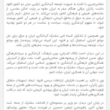
صالحی‌امیری با اشاره به ضرورت توسعه گردشگری ترکیبی میان دو کشور اظهار
داشت: زائران عراقی هنگام سفر به ایران علاوه بر زیارت اماکن مقدس، از
جاذبه‌های طبیعی و فرهنگی کشور بازدید می‌کنند. ما نیز تمایل داریم زائران
ایرانی در سفر به عراق از مناطق تاریخی، فرهنگی و طبیعی آن کشور بهره‌مند
شوند تا مفهوم گردشگری زیارت، سیاحت و سلامت در هر دو کشور نهادینه
شود.
وی همچنین از تشکیل کمیته فنی مشترک گردشگری ایران و عراق برای حل
موانع اجرایی استقبال کرد و افزود: این کمیته می‌تواند زمینه‌ساز رفع موانع
تردد، توسعه زیرساخت‌ها و هم‌افزایی در مدیریت سفرهای زائران باشد.
در این دیدار، احمد
فکاک
البدرانی
، وزیر فرهنگ، گردشگری و میراث‌فرهنگی
عراق، ضمن استقبال از پیشنهادهای صالحی‌امیری گفت: ملت عراق از گسترش
همکاری‌های فرهنگی و گردشگری با جمهوری اسلامی ایران استقبال می‌کند.
اربعین حسینی میراث مشترک و مایه افتخار دو ملت است و آماده‌ایم در مسیر
ثبت جهانی آن با همکاری ایران حرکت کنیم.
وی با تاکید بر اهمیت افزایش ارتباطات مردمی افزود: ایجاد تسهیلات متقابل
برای زائران، تسریع در خدمات حمل‌ونقل و بهبود زیرساخت‌های اقامتی از جمله
اولویت‌های ماست. دو ملت ایران و عراق پیوندی تاریخی دارند که باید در قالب
همکاری‌های فرهنگی پایدار تقویت شود.
در پایان این دیدار، دو وزیر بر مجموعه‌ای از اقدامات مشترک از جمله: ثبت
جهانی آئین راهپیمایی اربعین حسینی در فهرست میراث معنوی یونسکو،