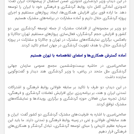
در این دیدار، وزیر گردشگری اندونزی ضمن استقبال از پیشنهادات ایران گفت:
اندونزی آمادگی کامل دارد روابط گردشگری و فرهنگی خود با ایران را توسعه
دهد. ما اراده قوی برای افزایش همکاری‌ها، ایجاد پروازهای مستقیم و اجرای
پروژه گردشگری حلال داریم و آماده مشارکت در برنامه‌های مشترک هستیم.
دو وزیر بر مجموعه‌ای از اقدامات مشترک از جمله توسعه گردشگری بین دو
کشور و افزایش حجم گردشگران، فعال‌سازی پروازهای مستقیم تهران-جاکارتا و
بالعکس، برگزاری نمایشگاه‌های مشترک در تهران و جاکارتا و مشارکت در پروژه
گردشگری حلال با هدف تقویت گردشگری در جهان اسلام تاکید کردند.
آماده گسترش همکاری‌ها و امضای
تفاهمنامه
با تهران هستیم
صالحی‌امیری در حاشیه
بیست‌وششمین
مجمع عمومی سازمان جهانی
گردشگری ملل متحد در ریاض، با وزیر گردشگری هند دیدار و گفت‌وگویی
سازنده داشت.
در این دیدار، دو طرف با تاکید بر سابقه طولانی روابط فرهنگی و اشتراکات
تمدنی ایران و هند، بر برنامه‌ریزی برای افزایش تعاملات گردشگری و فرهنگی،
تبادل تجربه میان فعالان حوزه گردشگری و برگزاری رویدادها و نمایشگاه‌های
مشترک توافق کردند.
صالحی‌امیری با اشاره به ظرفیت‌های مشترک گردشگری دو کشور گفت: ایران و
هند سابقه‌ای طولانی و غنی در زمینه روابط فرهنگی و تمدنی دارند. ما باید این
سرمایه عظیم تاریخی را مبنای توسعه گردشگری، تبادل گردشگر و همکاری‌های
فرهنگی قرار دهیم.