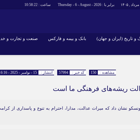
برابر با : Thursday - 6 - August - 2026
ساعت :
10:58:23
و تاریخ (ایران و جهان)
بانک و بیمه و فارکس
صنعت و تجارت و خد
جاذبه‌های
فرهنگ و تاریخ (ایران و جهان)
بانک و بیمه 
گزارش‌های خبری میراث فرهنگی
ارزدیجیتال
مشاهده :
150
کد خبر :
57994
انتشار :
15 - نوامبر - 2025 - 16:16
ا و هتل‌ها و
سوغات و صنایع دستی
لت ریشه‌های فرهنگی ما است
کو نشان داد که میراث عدالت، مدارا، احترام به تنوع و پاسداری از کرام