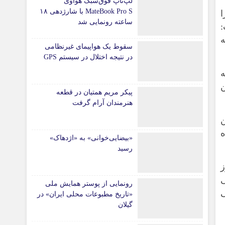
لپ‌تاپ فوق‌سبک هواوی
MateBook Pro S با شارژدهی ۱۸
ا
ساعته رونمایی شد
ینکه
سقوط یک هواپیمای غیرنظامی
در نتیجه اختلال در سیستم‌ GPS
ه
ن
پیکر مریم همتیان در قطعه
هنرمندان آرام گرفت
ن
ه
«بیضایی‌خوانی» به «اژدهاک»
رسید
ز
ی
رونمایی از پوستر همایش ملی
ی
«تاریخ مطبوعات محلی ایران» در
گیلان