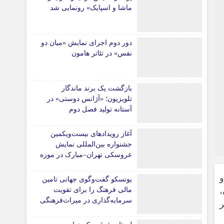
ماشا و اسپایک» رونمایی شد
دور دوم اجرای نمایش «میان دو
نفس» در تئاتر هامون
بازگشت یک برند ماندگار
تلویزیون؛ «آژانس دوستی» در
آستانه تولید فصل دوم
آغاز رویدادهای بیست‌ویکمین
جشنواره بین‌المللی نمایش
عروسکی تهران–مبارک در موزه
هنرهای معاصر تهران
یونسکو گفت‌وگوی جهانی تامین
،
مالی فرهنگ را برای تقویت
سرمایه‌گذاری در میراث‌فرهنگی
ر
آغاز کرد/ طراحی نظام نوین
برای صنایع خلاق