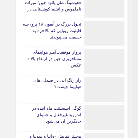
«هوشینگ‌شان یائو» چین/ میراث
ناملموس و اقلیم کوهستانی در
کانون توجه گردشگران
تحول بزرگ در آیفون ۱۸ پرو/ سه
قابلیت رویایی که بالاخره به
حقیقت می‌پیوندند
پرواز موفقیت‌آمیز هواپیمای
مسافربری چین در ارتفاع بالا /
عکس
راز رنگ آبی در صندلی های
هواپیما چیست؟
گوگل اسیستنت ماه آینده در
اندروید غیرفعال و جمینای
جایگزین آن می‌شود
پوستر نمایش «وانیا و سونیا و