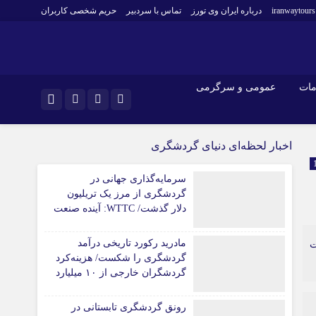
iranwaytours
درباره ایران وی تورز
تماس با سردبیر
حریم شخصی کاربران
مات
عمومی و سرگرمی
و فارکس
صنعت و تجارت و خدمات
اینستاگرام
اخبار لحظه‌ای دنیای گردشگری
فناوری
تلگرام
سرمایه‌گذاری جهانی در
اقتصاد گردشگری
گردشگری از مرز یک تریلیون
خودرو
دلار گذشت/ WTTC: آینده صنعت
کارآفرینی و بازاریابی
سفر با شتاب سرمایه‌گذاری
جهانی تضمین می‌شود
مادرید رکورد تاریخی درآمد
ت
گردشگری را شکست/ هزینه‌کرد
گردشگران خارجی از ۱۰ میلیارد
یورو فراتر رفت
رونق گردشگری تابستانی در