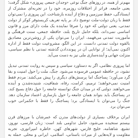
مهم‌تر از همه، در روزهای جنگ نوعی «وجدان جمعی پیروزی» شکل گرفت؛
یعنی جامعه، فراتر از اختلافات روزمره، خود را در تجربه‌ای مشترک از
ایستادگی، حفظ سرزمین و دفاع از آینده بازشناخت. این پیروزی را نمی‌توان
فقط با زبان دولت-ملت توضیح داد. بر پایه تعریف کریستوفر کوکر از دولت
تمدنی، یعنی دولتی که خود را صرفا نماینده یک ملت دارای مرز و قانون
اساسی نمی‌داند، بلکه حامل تاریخ بلند، حافظه جمعی، سنت فرهنگی و
مأموریت تمدنی می‌فهمد، ایران را می‌توان یکی از روشن‌ترین مصادیق
بالقوه دولت تمدنی دانست. در این الگو، مشروعیت دولت فقط از اداره
اکنون نمی‌آید؛ از توانایی آن در پیونددادن گذشته تمدنی با نظم سیاسی،
منزلت جهانی و آینده‌سازی ملی نیز به دست می‌آید.
اما پیروزی نظامی، اگر به دستاورد سیاسی و سپس به روایت تمدنی تبدیل
نشود، در حافظه عمومی فرسوده می‌شود. جنگ، ملت را حول امنیت و بقا
گرد می‌آورد؛ پساجنگ اما پرسش‌های دیگری را پیش می‌کشد: مردم فقط
امنیت نمی‌خواهند؛ ترمیم، کرامت، رفاه، شفافیت، شنیده‌شدن و آینده
می‌خواهند. دولتی که در میدان جنگ توانسته جامعه را حول دفاع بسیج کند،
در پساجنگ باید بتواند همان جامعه را حول بازسازی اعتماد سازمان دهد.
جنگ را می‌توان با ایستادگی برد؛ پساجنگ را فقط با حکمرانی خوب
می‌توان برد.
ایران برخلاف بسیاری از دولت‌های مدرن که عمرشان با مرزهای قرن
بیستم سنجیده می‌شود، حامل تداومی بلند است: زبان فارسی، نوروز،
تشیع، شاهنامه، خلیج فارس، شهرهای کهن، خاطره امپراتوری، تجربه
مقاومت و لایه‌هایی از میراث باستانی، اسلامی، ایرانی و محلی. حمله به