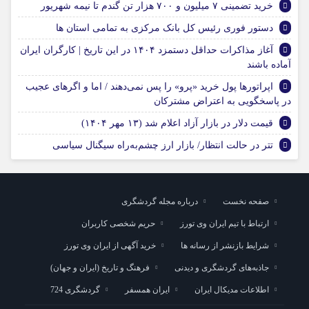
خرید تضمینی ۷ میلیون و ۷۰۰ هزار تن گندم تا نیمه شهریور
دستور فوری رئیس کل بانک مرکزی به تمامی استان ها
آغاز مذاکرات حداقل دستمزد ۱۴۰۴ در این تاریخ | کارگران ایران
آماده باشند
اپراتورها پول خرید «پرو» را پس نمی‌دهند / اما و اگرهای عجیب
در پاسخگویی به اعتراض مشترکان
قیمت دلار در بازار آزاد اعلام شد (۱۳ مهر ۱۴۰۴)
تتر در حالت انتظار/ بازار ارز چشم‌به‌راه سیگنال سیاسی
صفحه نخست
درباره مجله گردشگری
ارتباط با تیم ایران وی تورز
حریم شخصی کاربران
شرایط بازنشر از رسانه ها
خرید آگهی از ایران وی تورز
جاذبه‌های گردشگری و دیدنی
فرهنگ و تاریخ (ایران و جهان)
اطلاعات مدیکال ایران
ایران همسفر
گردشگری 724