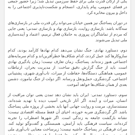
یکی از ارکان قدرت ملی برای حفظ سرزمین تبدیل شد؛ زیرا حضور جمعی
در فضای عمومی، پیام پایداری، انسجام و شکست‌ناپذیری اجتماعی را به
داخل و بیرون مخابره کرد.
در دوران پساجنگ نیز همین خیابان می‌تواند رکن قدرت ملی در بازسازی‌های
سه‌گانه باشد: بازسازی روایت، بازسازی نهاد و بازسازی تمدنی؛ یعنی جایی
که مردم از تماشاگران پیروزی به حاملان فعال ترمیم، اعتماد و آینده‌سازی
ملی تبدیل می‌شوند.
دوم، دستاورد نهادی: جنگ نشان می‌دهد کدام نهادها کارآمد بودند، کدام
سازوکارها کند عمل کردند، کدام شکاف‌ها خطرآفرین‌اند و کدام سرمایه‌های
اجتماعی هنوز زنده‌اند. پساجنگ، زمان تعارف نیست؛ زمان یادگیری نهادی
است. باید از جنگ گزارش دقیق ساخت: از مدیریت بحران، ارتباطات
عمومی، هماهنگی دستگاه‌ها، حفاظت از میراث، تاب‌آوری شهری، پشتیبانی
اجتماعی، گردشگری، حمل‌ونقل و رسانه. اگر دولت از جنگ نیاموزد، دشمن
بعدی از همان شکاف‌ها خواهد آموخت.
سوم، دستاورد تمدنی: ایران باید نشان دهد تمدن یعنی توان مراقبت از
انسان، میراث و آینده. اگر آثار تاریخی آسیب دیده یا تهدید شده‌اند،
مستندسازی، مرمت و روایت جهانی آنها باید بخشی از پروژه ملی پساجنگ
باشد. اگر گردشگری ضربه خورده، احیای آن فقط مسئله اقتصادی نیست؛
نشانه بازگشت جامعه به زندگی است. اگر شهرها اضطراب را تجربه
کرده‌اند، سیاست فرهنگی باید آرامش، همبستگی و گفت‌وگو تولید کند.
میراث فرهنگی در پساجنگ حاشیه نیست؛ زیرساخت معنایی تاب‌آوری ملی