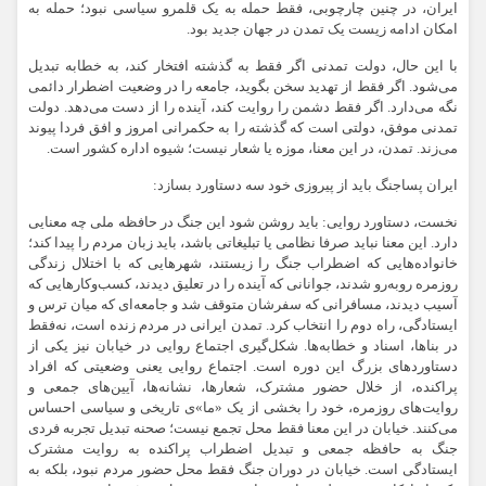
ایران، در چنین چارچوبی، فقط حمله به یک قلمرو سیاسی نبود؛ حمله به
امکان ادامه زیست یک تمدن در جهان جدید بود.
با این حال، دولت تمدنی اگر فقط به گذشته افتخار کند، به خطابه تبدیل
می‌شود. اگر فقط از تهدید سخن بگوید، جامعه را در وضعیت اضطرار دائمی
نگه می‌دارد. اگر فقط دشمن را روایت کند، آینده را از دست می‌دهد. دولت
تمدنی موفق، دولتی است که گذشته را به حکمرانی امروز و افق فردا پیوند
می‌زند. تمدن، در این معنا، موزه یا شعار نیست؛ شیوه اداره کشور است.
ایران پساجنگ باید از پیروزی خود سه دستاورد بسازد:
نخست، دستاورد روایی: باید روشن شود این جنگ در حافظه ملی چه معنایی
دارد. این معنا نباید صرفا نظامی یا تبلیغاتی باشد، باید زبان مردم را پیدا کند؛
خانواده‌هایی که اضطراب جنگ را زیستند، شهرهایی که با اختلال زندگی
روزمره روبه‌رو شدند، جوانانی که آینده را در تعلیق دیدند، کسب‌وکارهایی که
آسیب دیدند، مسافرانی که سفرشان متوقف شد و جامعه‌ای که میان ترس و
ایستادگی، راه دوم را انتخاب کرد. تمدن ایرانی در مردم زنده است، نه‌فقط
در بناها، اسناد و خطابه‌ها. شکل‌گیری اجتماع روایی در خیابان نیز یکی از
دستاوردهای بزرگ این دوره است. اجتماع روایی یعنی وضعیتی که افراد
پراکنده، از خلال حضور مشترک، شعارها، نشانه‌ها، آیین‌های جمعی و
روایت‌های روزمره، خود را بخشی از یک «ما»ی تاریخی و سیاسی احساس
می‌کنند. خیابان در این معنا فقط محل تجمع نیست؛ صحنه تبدیل تجربه فردی
جنگ به حافظه جمعی و تبدیل اضطراب پراکنده به روایت مشترک
ایستادگی است. خیابان در دوران جنگ فقط محل حضور مردم نبود، بلکه به