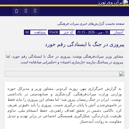
اینستاگرام
تلگرام
صفحه نخست
گزارش‌های خبری میراث فرهنگی
انتشار :
31 - می - 2026 - 21:15
کد خبر :
95438
مشاهده :
60
پیروزی در جنگ با ایستادگی رقم خورد
مشاور وزیر میراث‌فرهنگی نوشت: پیروزی در جنگ با ایستادگی رقم خورد، اما
پیروزی در پساجنگ نیازمند «بازسازی اعتماد» و «حکمرانی صادقانه» است.
به گزارش خبرگزاری مهر، روزبه کردونی مشاور وزیر و مدیرکل حوزه
وزارتی وزارت میراث‌فرهنگی، گردشگری و صنایع‌دستی در یادداشتی
نوشت: ایران در جنگ رمضان پیروز شد؛ اما معنای این پیروزی را نباید فقط
در خاموش‌شدن آتش یا پایان درگیری جست. پیروزی را باید دقیق‌تر تعریف
کرد: ناکامی دشمن در تحقق اهداف راهبردی، حفظ انسجام ملی، تداوم
ظرفیت بازدارندگی، شکل‌گیری همبستگی اجتماعی در برابر تهدید و تبدیل
مقاومت به روایت آینده‌ساز.