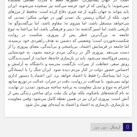
است. در جهان پسالیبرال، کشورها فقط با قدرت نظامی سنجیده
نمی‌شوند؛ با روایتی که از خود عرضه می‌کنند نیز سنجیده می‌شوند. ایران
باید بتواند به جهان بگوید از چه چیزی دفاع کرده است: نه‌فقط از مرزهای
خود، بلکه از امکان زیستن یک تمدن کهن در جهانی متکثر؛ تمدنی که
می‌خواهد مستقل باشد، اما منزوی نه؛ مقاوم باشد، اما بی‌گفت‌وگو نه؛
تاریخی باشد، اما اسیر گذشته نه؛ دینی و فرهنگی باشد، اما بی‌اعتنا به تنوع
جامعه نه. بزرگ‌ترین خطر پس از پیروزی، شکست در روایت
شکست‌نخوردن است؛ وضعیتی که دشمن به هدف راهبردی خود نرسیده،
اما جامعه در فرسایش اعتماد، بی‌پاسخی و بی‌آیندگی، معنای پیروزی را از
دست می‌دهد. پیروزی اگر در زندگی مردم ترجمه نشود، به خودستایی
رسمی فروکاسته می‌شود. باید در بازسازی خانه‌ها، حمایت از آسیب‌دیدگان،
رونق سفر، حفاظت از میراث، بازگشت مدرسه و دانشگاه به آرامش و
احساس حضور دولت در کنار مردم دیده شود. ایران جنگ را با ایستادگی
برد؛ اما پساجنگ را فقط با اعتماد خواهد برد. این اعتماد با دستور اداری
تولید نمی‌شود. با صداقت در روایت، دقت در جبران، عدالت در توزیع منابع،
احترام به تنوع و تبدیل مقاومت به برنامه ساخته می‌شود. تمدن، در نهایت،
نه نام گذشته‌های باشکوه، بلکه توان یک ملت برای ساختن زندگی پس از
آتش است. پیروزی ایران نیز در همین نقطه کامل می‌شود: وقتی مقاومت
به بازسازی، بازسازی به اعتماد و اعتماد به آینده‌ای بهتر ‌بدل شود.
ارسال :
مهر نیوز