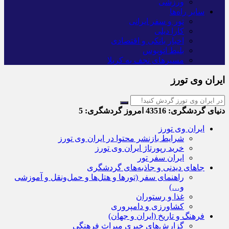
ورزشی
سایر راه‌ها
تور و سفر ایرانی
کارا دیلی
اخبار بانکی و اقتصادی
بلیط اتوبوس
مسیرهای نجف به کربلا
ایران وی تورز
دنیای گردشگری:
43516
امروز گردشگری:
5
ایران وی تورز
شرایط بازنشر محتوا در ایران وی تورز
خرید رپورتاژ ایران وی تورز
ایران سفر تور
جاهای دیدنی و جاذبه‌های گردشگری
راهنمای سفر (تورها و هتل‌ها و حمل‌و‌نقل و آموزشی
و…)
غذا و رستوران
کشاورزی و دامپروری
فرهنگ و تاریخ (ایران و جهان)
گزارش‌های خبری میراث فرهنگی