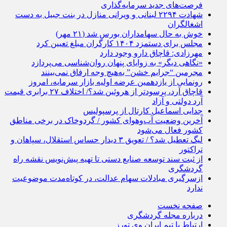
فرصت‌های جدید سرمایه‌گذاری
شهادت ۲۲۹۴ لبنانی و ویرانی منازل در بنت جبیل به دست
اشغالگران
خوش به حال سهامداران بورس شد (۲۱ مهر)
مجلس برای دستمزد ۱۴۰۴ کارگران مبلغ تعیین کرد
مهرزادی: قاچاق دارو وجود دارد
«نگاهی دیگر» به زوایای پنهان روان‌شناسی می‌پردازد
مجرمین “جرایم خشن” به‌هیچ وجه ارفاق نمی‌بینند
رونمایی از یازدهمین عرضه اولیه بازار سرمایه، امروز
قاچاق آرد، پرسودتر از هروئین شد؟/ اختلاف ۲۷ برابری قیمت
آرد دولتی و آزاد
جدایی اسماعیل کارتال از پرسپولیس
آخرین وضعیت آب‌وهوای کشور / گردوخاک در برخی مناطق
کشور فعال می‌شود
لیگ تعطیل شد؟ / تعویق ۳ دیدار حساس استقلال، سپاهان و
تراکتور
از ثبت سند توسعه صنایع دستی تا تهیه پیش‌نویس نقشه راه
گردشگری
ازسرگیری مبادلات سهام عدالت، در کوتاه‌مدت موضوعیت
ندارد
صفحه نخست
درباره مجله گردشگری
ارتباط با تیم ایران وی تورز