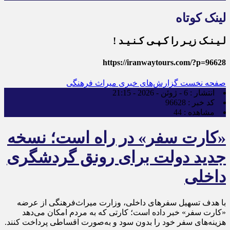
لینک کوتاه
لـیـنـک زیـر را کـپـی کـنـیـد !
https://iranwaytours.com/?p=96628
صفحه نخست
گزارش‌های خبری میراث فرهنگی
انتشار :
6 - ژوئن - 2026 - 21:15
کد خبر :
96628
مشاهده :
44
«کارت سفر» در راه است؛ نسخه
جدید دولت برای رونق گردشگری
داخلی
با هدف تسهیل سفرهای داخلی، وزارت میراث‌فرهنگی از عرضه
«کارت سفر» خبر داده است؛ کارتی که به مردم امکان می‌دهد
هزینه‌های سفر خود را بدون سود و به‌صورت اقساطی پرداخت کنند.