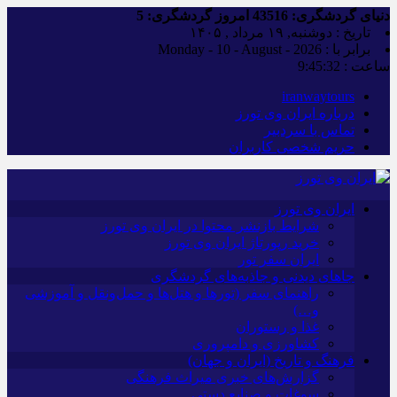
دنیای گردشگری:
43516
امروز گردشگری:
5
تاریخ : دوشنبه, ۱۹ مرداد , ۱۴۰۵
برابر با : Monday - 10 - August - 2026
ساعت :
9:45:33
iranwaytours
درباره ایران وی تورز
تماس با سردبیر
حریم شخصی کاربران
ایران وی تورز
شرایط بازنشر محتوا در ایران وی تورز
خرید رپورتاژ ایران وی تورز
ایران سفر تور
جاهای دیدنی و جاذبه‌های گردشگری
راهنمای سفر (تورها و هتل‌ها و حمل‌و‌نقل و آموزشی
و…)
غذا و رستوران
کشاورزی و دامپروری
فرهنگ و تاریخ (ایران و جهان)
گزارش‌های خبری میراث فرهنگی
سوغات و صنایع دستی