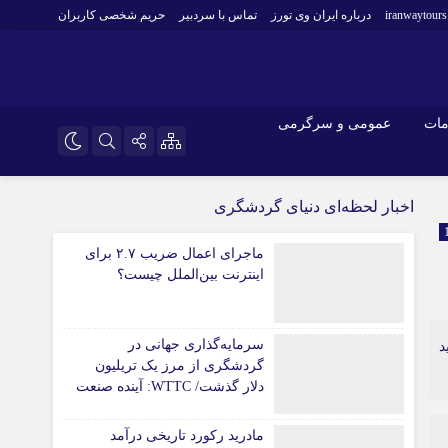
iranwaytours
درباره ایران وی تورز
تماس با سردبیر
حریم شخصی کاربران
مات
عمومی و سرگرمی
و فارکس
صنعت و تجارت و خدمات
اینستاگرام
اخبار لحظه‌ای دنیای گردشگری
فناوری
تلگرام
ماجرای اعمال ضریب ۲.۷ برای
اقتصاد گردشگری
اینترنت بین‌الملل چیست؟
خودرو
کارآفرینی و بازاریابی
سرمایه‌گذاری جهانی در
د
گردشگری از مرز یک تریلیون
دلار گذشت/ WTTC: آینده صنعت
سفر با شتاب سرمایه‌گذاری
جهانی تضمین می‌شود
مادرید رکورد تاریخی درآمد