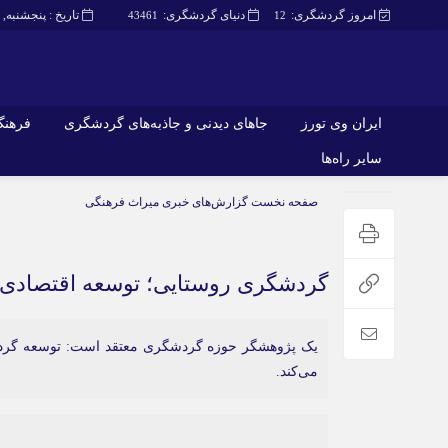
امروز گردشگری:
دنیای گردشگری:
تاریخ : پنجشنبه, ۱۵ مرداد , ۱۴۰۵
43461
12
ایران وی تورز
جاهای دیدنی و جاذبه‌های گردشگری
فرهنگ 
سایر راه‌ها
ایران وی تورز
جاهای دیدنی و 
صفحه نخست
گزارش‌های خبری میراث فرهنگی
گردشگری
شرایط بازنشر محتوا در ایران وی تورز
راهنمای سفر (توره
حمل‌و‌نقل و آموزشی و…)
خرید رپورتاژ ایران وی تورز
غذا و رستوران
گردشگری روستایی؛ توسعه اقتصادی ی
ایران سفر تور
کشاورزی و دامپروری
یک پژوهشگر حوزه گردشگری معتقد است: توسعه گردشگ
عمومی و سرگرمی
سایر راه‌ها
می‌کند.
پزشکی، سلامت و زیبایی
تور و سفر ایرانی
حقوق و قضایی
کارا دیلی