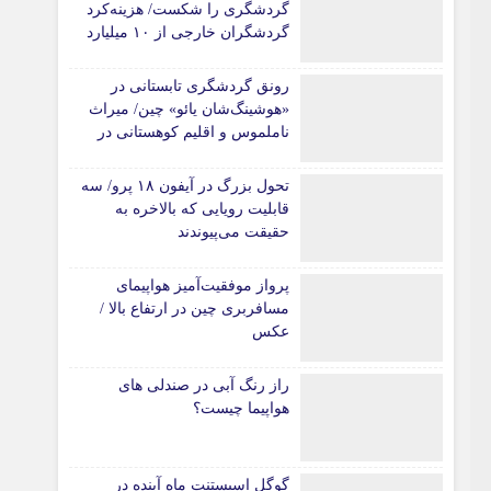
گردشگری را شکست/ هزینه‌کرد
گردشگران خارجی از ۱۰ میلیارد
یورو فراتر رفت
رونق گردشگری تابستانی در
«هوشینگ‌شان یائو» چین/ میراث
ناملموس و اقلیم کوهستانی در
کانون توجه گردشگران
تحول بزرگ در آیفون ۱۸ پرو/ سه
قابلیت رویایی که بالاخره به
حقیقت می‌پیوندند
پرواز موفقیت‌آمیز هواپیمای
مسافربری چین در ارتفاع بالا /
عکس
راز رنگ آبی در صندلی های
هواپیما چیست؟
گوگل اسیستنت ماه آینده در