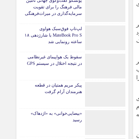
یونسکو گفت‌وگوی جهانی تامین
ی
مالی فرهنگ را برای تقویت
سرمایه‌گذاری در میراث‌فرهنگی
آغاز کرد/ طراحی نظام نوین
برای صنایع خلاق
لپ‌تاپ فوق‌سبک هواوی
MateBook Pro S با شارژدهی ۱۸
ک
ساعته رونمایی شد
سقوط یک هواپیمای غیرنظامی
ر
در نتیجه اختلال در سیستم‌ GPS
ب
ا
پیکر مریم همتیان در قطعه
هنرمندان آرام گرفت
ی
«بیضایی‌خوانی» به «اژدهاک»
رسید
ن