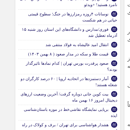
ت
نامرد هستید! +ویدئو
ی
نوسانات ۴روزه رمزارزها در جنگ؛ سطوح قیمتی
حیاتی در هم شکست
فوری/مدارس و دانشگاه‌های این استان روز شنبه ۱۵
ر
آذرماه تعطیل شد
انتقال امید عالیشاه به فولاد منتفی شد
قیمت طلا و سکه در مدار صعود ( ۸ بهمن ۱۴۰۳)
صعود پرقدرت بورس تهران | کدام نمادها تاثیرگذار
بودند؟
آمار دستمزدها در اتحادیه اروپا | ۶۰ درصد کارگران دو
شغله هستند!
بیت کوین جانی دوباره گرفت/ آخرین وضعیت ارزهای
دیجیتال امروز ۱۶ بهمن ماه
ً
برپایی نمایشگاه نقاشی‌خط در موزه باستان‌شناسی
ایذه
هشدار هواشناسی برای تهران / برف و کولاک در راه