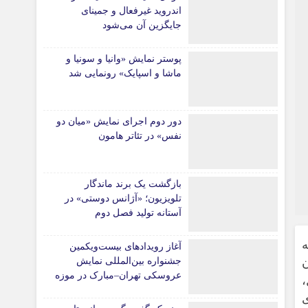
اندروید غیرفعال و جمینای
جایگزین آن می‌شود
پوستر نمایش «وانیا و سونیا و
ماشا و اسپایک» رونمایی شد
دور دوم اجرای نمایش «میان دو
نفس» در تئاتر هامون
بازگشت یک برند ماندگار
تلویزیون؛ «آژانس دوستی» در
آستانه تولید فصل دوم
ه
آغاز رویدادهای بیست‌ویکمین
جشنواره بین‌المللی نمایش
عروسکی تهران–مبارک در موزه
،
هنرهای معاصر تهران
ی