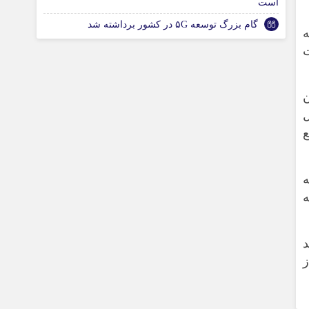
است
گام بزرگ توسعه ۵G در کشور برداشته شد
ت
ن
ه
ه
د
ز