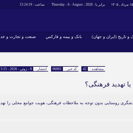
برابر با : Thursday - 6 - August - 2026
ساعت :
15:24:20
و تاریخ (ایران و جهان)
بانک و بیمه و فارکس
صنعت و تجارت و خد
جاذبه‌های
فرهنگ و تاریخ (ایران و جهان)
بانک و بیمه 
گزارش‌های خبری میراث فرهنگی
ارزدیجیتال
مشاهده :
42
کد خبر :
96991
انتشار :
8 - ژوئن - 2026 - 15:15
ا و هتل‌ها و
سوغات و صنایع دستی
ا تهدید فرهنگی؟
ری روستایی بدون توجه به ملاحظات فرهنگی، هویت جوامع محلی را تهدی