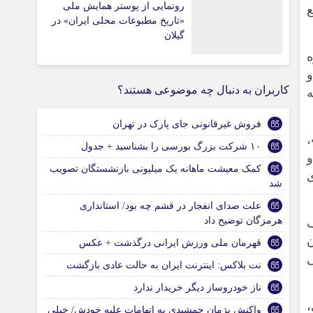
رونمایی از پوستر همایش ملی
ع
«تاریخ مطبوعات محلی ایران» در
گیلان
ه
و
کاربران به دنبال چه موضوعی هستند؟
فروش غیرقانونی جای پارک در تهران
۱۰ شرکت بزرگ بورسی را بشناسید + جدول
کمک‌ معیشت ماهانه یک میلیونی بازنشستگان تصویب
شد
علت صدای انفجار در قشم چه بود/ استانداری
هرمزگان توضیح داد
قهرمان ملی ورزش ایرانی درگذشت + عکس
نت بلاکس: اینترنت ایران به حالت عادی بازگشت
ناز خودروساز دیگر خریدار ندارد
واکنش پژمان جمشیدی به اتهامات علیه خودش/ خیلی