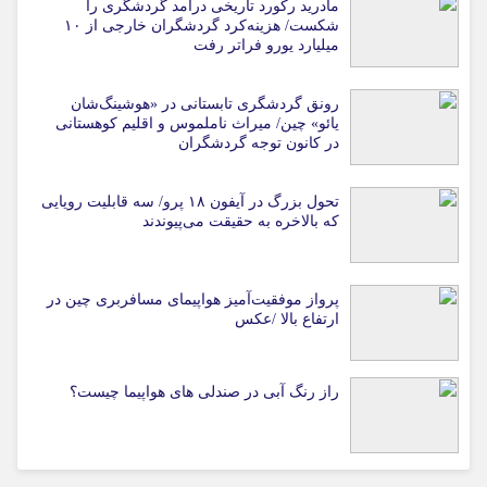
مادرید رکورد تاریخی درآمد گردشگری را
شکست/ هزینه‌کرد گردشگران خارجی از ۱۰
میلیارد یورو فراتر رفت
رونق گردشگری تابستانی در «هوشینگ‌شان
یائو» چین/ میراث ناملموس و اقلیم کوهستانی
در کانون توجه گردشگران
تحول بزرگ در آیفون ۱۸ پرو/ سه قابلیت رویایی
که بالاخره به حقیقت می‌پیوندند
پرواز موفقیت‌آمیز هواپیمای مسافربری چین در
ارتفاع بالا /عکس
راز رنگ آبی در صندلی های هواپیما چیست؟