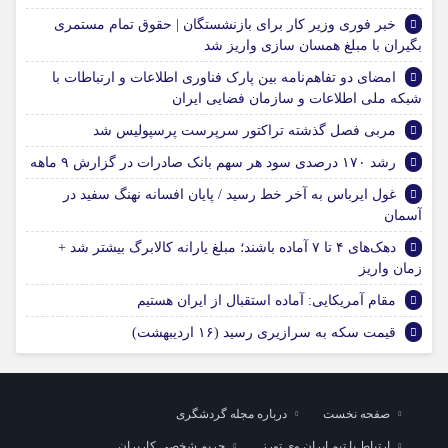
خبر فوری وزیر کار برای بازنشستگان | حقوق تمام مستمری
بگیران با مبلغ همسان سازی واریز شد
امضای دو تفاهم‌نامه بین پارک فناوری اطلاعات و ارتباطات با
شبکه ملی اطلاعات و سازمان فضایی ایران
مربی فصل گذشته تراکتور سرپرست پرسپولیس شد
رشد ۱۷۰ درصدی سود هر سهم بانک صادرات در گزارش ۹ ماهه
غول ایرباس به آخر خط رسید / پایان افسانه نهنگ سفید در
آسمان
دهک‌های ۴ تا ۷ آماده باشند؛ مبلغ یارانه کالابرگ بیشتر شد +
زمان واریز
مقام آمریکایی: آماده استقبال از ایران هستیم
قیمت سکه به سرازیری رسید (۱۶ اردیبهشت)
صفحه نخست
درباره مجله گردشگری
ارتباط با تیم ایران وی تورز
حریم شخصی کاربران