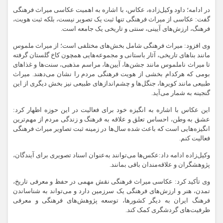
در ادامه؛ داود وکیل‌زاده، عکاس، با اشاره به اهمیت عکاسی میراث فرهنگی
گفت: عکاسی از میراث فرهنگی تنها ثبت یک تصویر نیست، بلکه ثبت هویت،
فرهنگ، ارزش‌های آیینی، سنتی و تاریخی یک جامعه است.
وی افزود: میراث فرهنگی شامل بخش‌های مختلفی است؛ از میراث ملموس
مانند بناهای تاریخی، آثار باستانی و مجموعه‌هایی همچون کاخ گلستان گرفته
تا میراث ناملموس مانند جشن‌ها، آیین‌ها، مراسم مذهبی، سنت‌ها و غذاهای
بومی که هرکدام بخشی از هویت فرهنگی مردم را نشان می‌دهند. میراث
طبیعی مانند کویرها، جنگل‌ها و چشم‌اندازهای طبیعی نیز بخش دیگری از این
گنجینه به شمار می‌آید.
این عکاس با اشاره به انگیزه خود برای فعالیت در این حوزه اظهار کرد:
عشق به وطن، احساس تعلق و علاقه به فرهنگ و زندگی مردم از مهم‌ترین
انگیزه‌هایی است که باعث شده سال‌ها در زمینه ثبت تصاویر میراث فرهنگی
فعالیت کنم.
وکیل‌زاده ادامه داد:عکس‌ها می‌توانند به‌عنوان اسناد تصویری برای آیندگان،
پژوهشگران و علاقه‌مندان باقی بمانند.
وی تأکید کرد: عکاسی میراث فرهنگی نقش مهمی در حفظ و معرفی تاریخ،
تمدن، هنر و ارزش‌های فرهنگی یک سرزمین دارد و می‌تواند به شناساندن
فرهنگ ایران به دیگر کشورها، توسعه پژوهش‌های فرهنگی و معرفی
ظرفیت‌های گردشگری کمک کند.