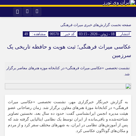
اینستاگرام
تلگرام
صفحه نخست
گزارش‌های خبری میراث فرهنگی
انتشار :
18 - ژوئن - 2026 - 03:15
کد خبر :
99570
مشاهده :
49
عکاسی میراث فرهنگی؛ ثبت هویت و حافظه تاریخی یک
سرزمین
نشست تخصصی «عکاسی میراث فرهنگی» در کتابخانه موزه هنرهای معاصر برگزار
شد.
به گزارش خبرنگار خبرگزاری مهر، نشست تخصصی «عکاسی میراث
فرهنگی» در کتابخانهٔ موزهٔ هنرهای معاون برگزار شد. زمان رضاخانی عضو
هیئت مدیره انجمن ایرانشناسی گفت: حدود ده سال بعد، نخستین تصاویر
شناخته‌شده و باقی‌مانده از ایران توسط یک نظامی ایتالیایی گرفته شد که
پس از آموزش‌های نظامی در ایران، به شهرهای مختلف سفر کرد و از مردم
و مکان‌های گوناگون عکاسی کرد.