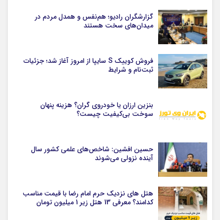
گزارشگران رادیو؛ هم‌نفس و همدل مردم در
میدان‌های سخت هستند
فروش کوییک S سایپا از امروز آغاز شد؛ جزئیات
ثبت‌نام و شرایط
بنزین ارزان یا خودروی گران؟ هزینه پنهان
سوخت بی‌کیفیت چیست؟
حسین افشین: شاخص‌های علمی کشور سال
آینده نزولی می‌شوند
هتل های نزدیک حرم امام رضا با قیمت مناسب
کدامند؟ معرفی 13 هتل زیر 1 میلیون تومان