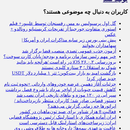
کاربران به دنبال چه موضوعی هستند؟
گل اول پرسپولیس به مس رفسنجان توسط علیپور+ فیلم
استوری متفاوت جورجینا از تفریحات کریستیانو رونالدو +
عکس
پیش بینی بورس زیر سایه مذاکرات ایران و آمریکا |
سهامداران بخوانند
آزمون جذب عمومی تصدی منصب قضا برگزار شد
خبر مهم رئیس سازمان برنامه و بودجه/ پایان کارت سوخت؟
بروزرسانی iOS ۲۶.۰.۲ در راه است /هرآنچه باید بدانید
شوک به استقلال؛ ۳ ستاره کلیدی نیستند
بازگشت امید به بازار بیت‌کوین؛ تتر ۱ میلیارد دلار USDT
جدید صادر کرد!
جزئیات آغاز دهمین عرضه خودروهای وارداتی +نحوه ثبت نام
کاهش قیمت حبوبات از اواخر مرداد با شروع فصل برداشت
سپر آبی در ۱۲۰ موزه و بناهای تاریخی ایران نصب شد
دستور قضایی صادر شد؛ کاربران منتظر بازپرداخت‌اند /
اپراتورها چه زمانی گزارش می‌دهند؟
فعالیت 8 هزار شناور برای صید تون‌ماهیان در کشور
ایران آماده همکاری با استارلینک /رئیس پژوهشگاه فضایی
ایران: زیرساخت‌های استارلینک قابل دسترسی است
عاقبت بدعهدی بیمه‌ها؛ داروخانه ها به طلافروشی روی