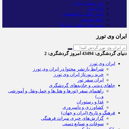
تور و سفر ایرانی
کارا دیلی
اخبار بانکی و اقتصادی
بلیط اتوبوس
مسیرهای نجف به کربلا
ایران وی تورز
دنیای گردشگری:
43494
امروز گردشگری:
2
ایران وی تورز
شرایط بازنشر محتوا در ایران وی تورز
خرید رپورتاژ ایران وی تورز
ایران سفر تور
جاهای دیدنی و جاذبه‌های گردشگری
راهنمای سفر (تورها و هتل‌ها و حمل‌و‌نقل و آموزشی
و…)
غذا و رستوران
کشاورزی و دامپروری
فرهنگ و تاریخ (ایران و جهان)
گزارش‌های خبری میراث فرهنگی
سوغات و صنایع دستی