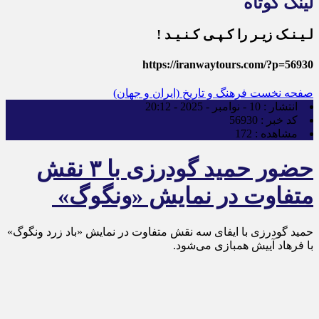
لینک کوتاه
لـیـنـک زیـر را کـپـی کـنـیـد !
https://iranwaytours.com/?p=56930
صفحه نخست
فرهنگ و تاریخ (ایران و جهان)
انتشار :
10 - نوامبر - 2025 - 20:12
کد خبر :
56930
مشاهده :
172
حضور حمید گودرزی با ۳ نقش
متفاوت در نمایش «ونگوگ»
حمید گودرزی با ایفای سه نقش متفاوت در نمایش «باد زرد ونگوگ»
با فرهاد آییش همبازی می‌شود.