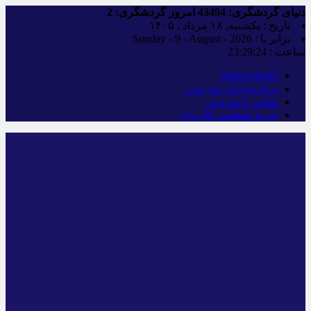
دنیای گردشگری:
43494
امروز گردشگری:
2
تاریخ : یکشنبه, ۱۸ مرداد , ۱۴۰۵
برابر با : Sunday - 9 - August - 2026
ساعت :
23:29:25
iranwaytours
درباره ایران وی تورز
تماس با سردبیر
حریم شخصی کاربران