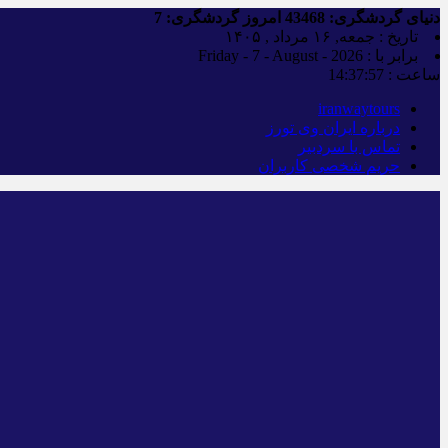
دنیای گردشگری:
43468
امروز گردشگری:
7
تاریخ : جمعه, ۱۶ مرداد , ۱۴۰۵
برابر با : Friday - 7 - August - 2026
ساعت :
14:37:58
iranwaytours
درباره ایران وی تورز
تماس با سردبیر
حریم شخصی کاربران