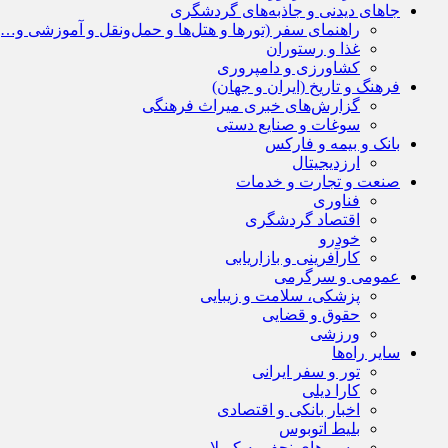
جاهای دیدنی و جاذبه‌های گردشگری
راهنمای سفر (تورها و هتل‌ها و حمل‌و‌نقل و آموزشی و…)
غذا و رستوران
کشاورزی و دامپروری
فرهنگ و تاریخ (ایران و جهان)
گزارش‌های خبری میراث فرهنگی
سوغات و صنایع دستی
بانک و بیمه و فارکس
ارزدیجیتال
صنعت و تجارت و خدمات
فناوری
اقتصاد گردشگری
خودرو
کارآفرینی و بازاریابی
عمومی و سرگرمی
پزشکی، سلامت و زیبایی
حقوق و قضایی
ورزشی
سایر راه‌ها
تور و سفر ایرانی
کارا دیلی
اخبار بانکی و اقتصادی
بلیط اتوبوس
مسیرهای نجف به کربلا