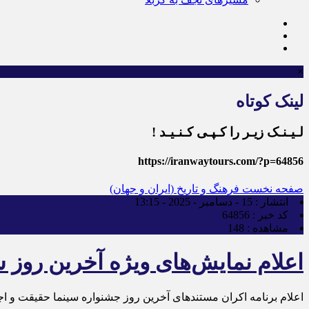
×
لینک کوتاه
لـیـنـک زیـر را کـپـی کـنـیـد !
https://iranwaytours.com/?p=64856
صفحه نخست
فرهنگ و تاریخ (ایران و جهان)
انتشار :
15 - دسامبر - 2025 - 13:15
کد خبر :
64856
مشاهده :
148
اعلام نمایش‌های ویژه آخرین روز
اعلام برنامه اکران مستندهای آخرین روز جشنواره سینما حقیقت و ا