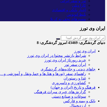
تور و سفر ایرانی
کارا دیلی
اخبار بانکی و اقتصادی
بلیط اتوبوس
مسیرهای نجف به کربلا
ایران وی تورز
دنیای گردشگری:
43469
امروز گردشگری:
8
ایران وی تورز
شرایط بازنشر محتوا در ایران وی تورز
خرید رپورتاژ ایران وی تورز
ایران سفر تور
جاهای دیدنی و جاذبه‌های گردشگری
راهنمای سفر (تورها و هتل‌ها و حمل‌و‌نقل و آموزشی و…)
غذا و رستوران
کشاورزی و دامپروری
فرهنگ و تاریخ (ایران و جهان)
گزارش‌های خبری میراث فرهنگی
سوغات و صنایع دستی
بانک و بیمه و فارکس
ارزدیجیتال