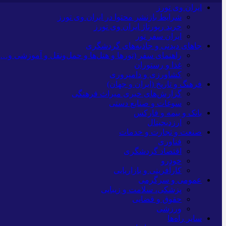
ایران وی تورز
شرایط بازنشر محتوا در ایران وی تورز
خرید رپورتاژ ایران وی تورز
ایران سفر تور
جاهای دیدنی و جاذبه‌های گردشگری
راهنمای سفر (تورها و هتل‌ها و حمل‌و‌نقل و آموزشی و…)
غذا و رستوران
کشاورزی و دامپروری
فرهنگ و تاریخ (ایران و جهان)
گزارش‌های خبری میراث فرهنگی
سوغات و صنایع دستی
بانک و بیمه و فارکس
ارزدیجیتال
صنعت و تجارت و خدمات
فناوری
اقتصاد گردشگری
خودرو
کارآفرینی و بازاریابی
عمومی و سرگرمی
پزشکی، سلامت و زیبایی
حقوق و قضایی
ورزشی
سایر راه‌ها