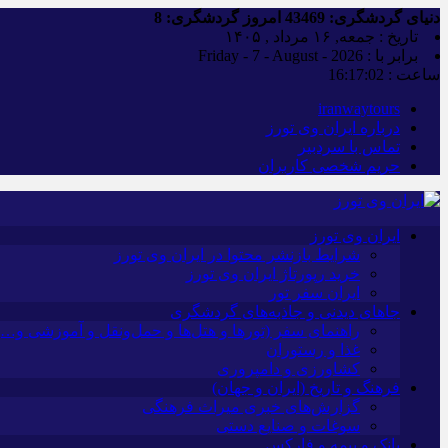
دنیای گردشگری:
43469
امروز گردشگری:
8
تاریخ : جمعه, ۱۶ مرداد , ۱۴۰۵
برابر با : Friday - 7 - August - 2026
ساعت :
16:17:03
iranwaytours
درباره ایران وی تورز
تماس با سردبیر
حریم شخصی کاربران
ایران وی تورز
شرایط بازنشر محتوا در ایران وی تورز
خرید رپورتاژ ایران وی تورز
ایران سفر تور
جاهای دیدنی و جاذبه‌های گردشگری
راهنمای سفر (تورها و هتل‌ها و حمل‌و‌نقل و آموزشی و…)
غذا و رستوران
کشاورزی و دامپروری
فرهنگ و تاریخ (ایران و جهان)
گزارش‌های خبری میراث فرهنگی
سوغات و صنایع دستی
بانک و بیمه و فارکس