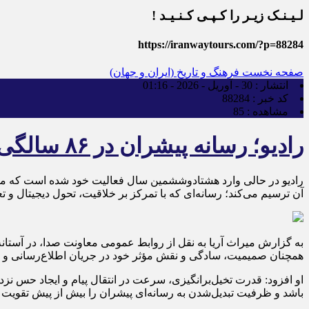
لـیـنـک زیـر را کـپـی کـنـیـد !
https://iranwaytours.com/?p=88284
صفحه نخست
فرهنگ و تاریخ (ایران و جهان)
انتشار :
30 - آوریل - 2026 - 01:16
کد خبر :
88284
مشاهده :
85
رادیو؛ رسانه پیشران در ۸۶ سالگی با افقی تازه از تحول و نوآوری
رادیو در حالی وارد هشتادوششمین سال فعالیت خود شده است که معاو
آن ترسیم می‌کند؛ رسانه‌ای که با تمرکز بر خلاقیت، تحول دیجیتال و 
همچنان صمیمیت، سادگی و نقش مؤثر خود در جریان اطلاع‌رسانی و فره
او افزود: قدرت تخیل‌برانگیزی، سرعت در انتقال پیام و ایجاد حس نز
باشد و ظرفیت تبدیل‌شدن به رسانه‌ای پیشران را بیش از پیش تقویت ک