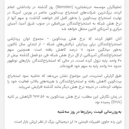
تحلیلگران موسسه «برنشتاین» (Bernstein) روز گذشته در یادداشتی اعلام
کردند بزرگ‌ترین شرکت‌های استخراج بیت‌کوین حاضر در بورس آمریکا در
نهایت استخراج بیت‌کوین را به‌طور کامل کنار خواهند گذاشت و سهم آنها از
نرخ هش شبکه به استخراج‌کنندگان بین‌المللی در جنوب شرق آسیا، آسیای
مرکزی و آمریکای لاتین منتقل خواهد شد.
آنان اظهار کردند که نرخ هش بیت‌کوین – مجموع توان پردازشی
استخراج‌کنندگان برای پردازش تراکنش‌های شبکه – از ابتدای سال تاکنون
به‌طور میانگین حدود ۱۱ درصد کاهش یافته است. همچنین سهم
استخراج‌کنندگان آمریکایی از کل نرخ هش شبکه طی دو فصل گذشته بیش از
۴۰ واحد پایه نزول کرده است، در حالی که استخراج‌کنندگان بازارهای نوظهور
حدود ۱۰۰ واحد پایه به سهم خود افزوده‌اند.
طبق گزارش استریت، این موضوع نشان می‌دهد که حاشیه سود استخراج
بیت‌کوین کاهش یافته و استخراج‌کنندگان با هزینه‌های بالاتر، فعالیت خود را
متوقف کرده‌اند، در نتیجه نرخ هش دیگر مانند گذشته افزایش نمی‌یابد.
در زمان نگارش این مطلب، نرخ هش بیت‌کوین به ۹۳۳.۵۶ اگزاهش بر ثانیه
(EH/s) رسیده بود.
به‌روزرسانی قیمت رمزارزها در روز سه‌شنبه
این رده حاوی تغییرات قیمتی ۱۰ ارز دیجیتالی بزرگ از نظر ارزش بازار است.