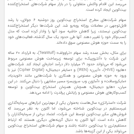
می‌رسد این اقدام واکنش متفاوتی را در بازار سهام شرکت‌های استخراج‌کننده
بیت‌کوین ایجاد کرده است.
سهام شرکت‌های مطرح استخراج بیت‌کوین روز دوشنبه ۶ جولای، با رشد
قابل‌توجهی در معاملات روزانه روبه‌رو شد. این شرکت‌ها دیگر استخراج‌کننده
بیت‌کوین نیستند، زیرا کاهش حاشیه سود آنها را وادار کرده است که مدل
کسب‌وکار خود را تغییر دهند. آنها طی حدود یک سال گذشته، فعالیت‌های خود
را به سمت حوزه هوش مصنوعی سوق داده‌اند.
برای مثال، بخش عمده رشد سهام «تراوولف» (TeraWulf)، به قرارداد ۲۰ ساله
این شرکت با «آنتروپیک» برای توسعه زیرساخت هوش مصنوعی مربوط
می‌شود که می‌تواند حدود ۱۹ میلیارد دلار درآمد اجاره‌ای ایجاد کند. شرکت‌های
«هایو» (HIVE)، «آیرن» (IREN) و «سایفر دیجیتال» (Cipher Digital) نیز با
ورود به حوزه هوش مصنوعی و همکاری با شرکت‌هایی مانند «انویدیا»،
«مایکروسافت» و «آمازون وب سرویسز» مسیر مشابهی را دنبال می‌کنند. در این
میان، «هایو دیجیتال» همچنان همزمان استخراج بیت‌کوین و توسعه
کسب‌وکارهای هوش مصنوعی و رایانش پرقدرت را ادامه می‌دهد.
شرکت «استراتژی» سال‌هاست به‌عنوان یکی از مهم‌ترین ابزارهای سرمایه‌گذاری
غیرمستقیم در بیت‌کوین شناخته می‌شود، اما اکنون به نظر می‌رسد که
فروش‌های مکرر بیت‌کوین توسط این شرکت، اعتماد برخی از سرمایه‌گذاران را
کاهش داده است. آنها اکنون به دنبال گزینه‌های دیگری هستند که ارتباط
مستقیم‌تری با بیت‌کوین داشته باشند و سهام شرکت‌های استخراج بیت‌کوین
می‌تواند یکی از این گزینه‌ها باشد.