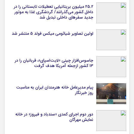
۲۵.۲ میلیون بریتانیایی تعطیلات تابستانی را در
داخل کشور می‌گذرانند/ گردشگری غذا به موتور
جدید سفرهای داخلی تبدیل شد
اولین تصاویر شیائومی میکس فولد ۵ منتشر شد
جاسوس‌افزار چینی «لایت‌اسپای»، قربانیان را در
۱۳ کشور ازجمله آمریکا هدف گرفت
پیام مدیرعامل خانه هنرمندان ایران به مناسبت
روز خبرنگار
دور دوم اجرای کمدی «سندباد و فیروز» در خانه
نمایش مهرگان