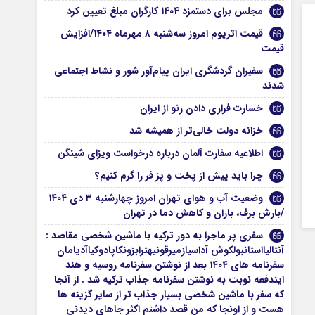
مجلس برای دستمزد ۱۴۰۴ کارگران مبلغ تعیین کرد
قیمت اتریوم امروز سه‌شنبه ۸ مهرماه ۱۴۰۴/افزایش
قیمت
سفیران گردشگری ایران پیام‌آور شور و نشاط اجتماعی
شدند
خسارت فراری دادن رنو از ایران
خزانه دولت خالی‌تر از همیشه شد
اطلاعیه سفارت آلمان درباره درخواست‌ ویزای شینگن
چرا باید پیش از پخت و پز فر را گرم کنیم؟
وضعیت آب و هوای تهران امروز چهارشنبه ۳ دی ۱۴۰۴
/بارش برف، باران و کاهش دما در تهران
سفری پر ماجرا به دور ترکیه با ماشین شخصی مقاصد :
آنتالیااستانبولکوش آداسیازمیرقونیهترابزونکاپادوکیاآدیامان
سفرنامه های ۱۴۰۴ بعد از نوشتن سفرنامه روسیه و هند
ایندفعه نوبت به نوشتن سفرنامه جذاب ترکیه شد . از آنجا
که سفر با ماشین شخصی بسیار جذاب تر از سایر گزینه ها
هست و از اونجا که من قصد داشتم اکثر جاهای دیدنی