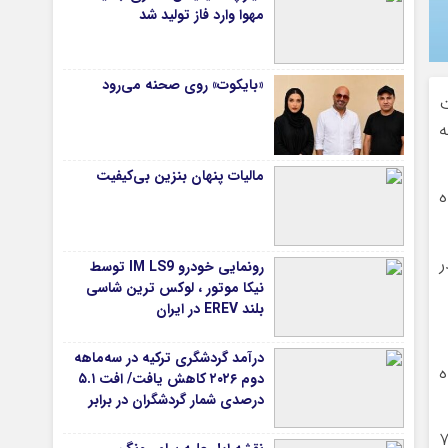
مهوا وارد فاز تولید شد
«بایکوت» روی صحنه می‌رود
شرفت
ه
مالیات پنهان بنزین بی‌کیفیت
 کرده
از برنامه‌های غیرمتمرکز (DApps) در
رونمایی خودرو IM LS9 توسط
نیکا موتور ، لوکس ترین شاسی
بلند EREV در ایران
درآمد گردشگری ترکیه در سه‌ماهه
ه بوده
دوم ۲۰۲۶ کاهش یافت/ افت ۵.۱
درصدی شمار گردشگران در برابر
افزایش هزینه‌کرد
ده (TVL) در شبکه تون اکنون به ۷۲۰