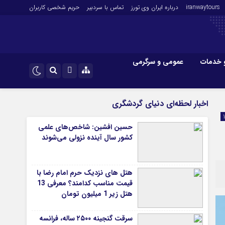
iranwaytours
درباره ایران وی تورز
تماس با سردبیر
حریم شخصی کاربران
 خدمات
عمومی و سرگرمی
 و فارکس
صنعت و تجارت و خدمات
اینستاگرام
اخبار لحظه‌ای دنیای گردشگری
فناوری
تلگرام
حسین افشین: شاخص‌های علمی
اقتصاد گردشگری
کشور سال آینده نزولی می‌شوند
خودرو
کارآفرینی و بازاریابی
هتل های نزدیک حرم امام رضا با
قیمت مناسب کدامند؟ معرفی 13
هتل زیر 1 میلیون تومان
سرقت گنجینه ۲۵۰۰ ساله، فرانسه