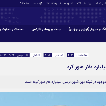
برابر با : Saturday - 8 - August - 2026
ساعت :
13:47:51
گ و تاریخ (ایران و جهان)
بانک و بیمه و فارکس
صنعت و تجارت و
جاذبه‌های
فرهنگ و تاریخ (ایران و جهان)
بانک و بیمه
گزارش‌های خبری میراث فرهنگی
ارزدیجیتال
مشاهده :
263
کد خبر :
3606
انتشار :
16 - نوامبر - 2024 - 18:43
ا و هتل‌ها و
سوغات و صنایع دستی