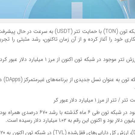
به گزارش اقتصادآنلاین به نقل از رمزارزنیوز، شبکه تون (TON) با حمایت تتر (USDT) به سرعت در حال پی
ی خود را آغاز کرده و از آن زمان تاکنون، رشد مثبتی را تجرب
طبق داده‌های کریپتوکوانت (CryptoQuant)، ارزش تتر موجود در شبکه تون اکنون از مرز ۱ میلیارد دلار عبور
تتر به عنوان بزرگ‌ترین استیبل‌کوین بازار و شبکه تون به عنوان نسل جدیدی 
بر اساس داده‌های کریپتوکوانت، حجم تتر موجود در شبکه تون طی ۶ ماه گذشته با رشد ۶۷۰ درصدی همرا
از طرفی، طبق داده‌های دیفای‌لاما (DeFiLlama)، ارزش کل دارایی‌های قفل‌ش