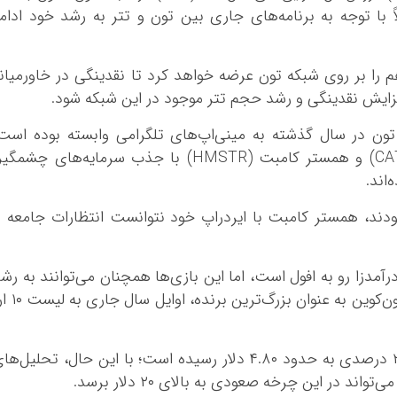
با توجه به برنامه‌های جاری بین تون و تتر به رشد خود ادام
ه که USDT با پشتوانه درهم را بر روی شبکه تون عرضه خواهد کرد تا نقدینگی در خاورمیان
افزایش نقدینگی و رشد حجم تتر موجود در این شبکه شود.
ون در سال گذشته به مینی‌اپ‌های تلگرامی وابسته بوده است
پروژه‌هایی مانند نات‌کوین (NOT)، کتیزن (CATI) و همستر کامبت (HMSTR) با جذب سرمایه‌های چشمگ
اند.
بودند، همستر کامبت با ایردراپ خود نتوانست انتظارات جامعه ر
رآمدزا رو به افول است، اما این بازی‌ها همچنان می‌توانند به رش
بلندمدت شبکه تون کمک کنند. در این میان، تون‌کوین به عنوان بزرگ
در حال حاضر، قیمت تون‌کوین با کاهشی ۲.۶۷ درصدی به حدود ۴.۸۰ دلار رسیده است؛ با این حال، تحلیل‌ه
د در این چرخه صعودی به بالای ۲۰ دلار برسد.