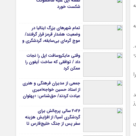
نقشه اپل علیه سامسونگ
ه
شکست خورد
ه
تمام شهرهای بزرگ ایتالیا در
وضعیت هشدار قرمز قرار گرفتند/
موج گرمای بی‌سابقه، گردشگری و
.
زیرساخت‌های اروپا را تحت فشار
یر،
قرار داد
وقتی مایکروسافت اپل را نجات
داد / توافقی که ساخت آیفون را
ممکن کرد
ا
جمعی از مدیران فرهنگی و هنری
از استاد حسین خواجه‌امیری
د
عیادت کردند/ حق‌شناس: «پهلوان
‌ترین برنده، اوایل سال جاری به لیست ۱۰ ارز
آواز ایران» شایسته‌ترین توصیف
برای استاد ایرج است
۲۰۲۶ سالی پرچالش برای
گردشگری آسیا/ از افزایش هزینه
ای
سفر پس از جنگ خلیج‌فارس تا
رقابت در شرق آسیا