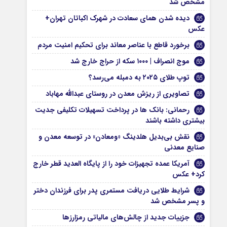
مشخص شد
دیده شدن همای سعادت در شهرک اکباتان تهران+
عکس
برخورد قاطع با عناصر معاند برای تحکیم امنیت مردم
موج انصراف | ۱۰۰۰ سکه از حراج خارج شد
توپ طلای ۲۰۲۵ به دمبله می‌رسد؟
تصاویری از ریزش معدن در روستای عبدالله مهاباد
رحمانی: بانک‌ ها در پرداخت تسهیلات تکلیفی جدیت
بیشتری داشته باشند
نقش بی‌بدیل هلدینگ «ومعادن» در توسعه معدن و
صنایع معدنی
آمریکا عمده تجهیزات خود را از پایگاه العدید قطر خارج
کرد+ عکس
شرایط طلایی دریافت مستمری پدر برای فرزندان دختر
و پسر مشخص شد
جزییات جدید از چالش‌های مالیاتی رمزارزها