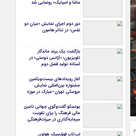
ماشا و اسپایک» رونمایی شد
دور دوم اجرای نمایش «میان دو
نفس» در تئاتر هامون
بازگشت یک برند ماندگار
تلویزیون؛ «آژانس دوستی» در
آستانه تولید فصل دوم
آغاز رویدادهای بیست‌ویکمین
جشنواره بین‌المللی نمایش
عروسکی تهران–مبارک در موزه
هنرهای معاصر تهران
یونسکو گفت‌وگوی جهانی تامین
مالی فرهنگ را برای تقویت
سرمایه‌گذاری در میراث‌فرهنگی
آغاز کرد/ طراحی نظام نوین برای
ر
صنایع خلاق
لپ‌تاپ فوق‌سبک هواوی