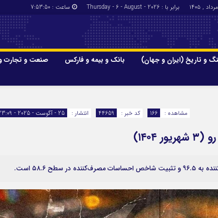
برابر با : Thursday - 6 - August - 2026
ساعت :
7:53:51
گ و تاریخ (ایران و جهان)
بانک و بیمه و فارکس
صنعت و تجارت و
جاذبه‌های
فرهنگ و تاریخ (ایران و جهان)
بانک و بیمه
گزارش‌های خبری میراث فرهنگی
ارزدیجیتال
مشاهده :
166
کد خبر :
44659
انتشار :
25 - آگوست - 2025 - 23:09
ا و هتل‌ها و
سوغات و صنایع دستی
سطح ۵۸.۶ است.