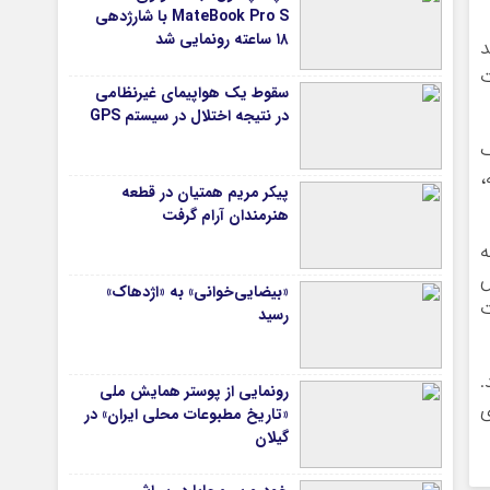
MateBook Pro S با شارژدهی
۱۸ ساعته رونمایی شد
د
سات
سقوط یک هواپیمای غیرنظامی
در نتیجه اختلال در سیستم‌ GPS
ک
،
پیکر مریم همتیان در قطعه
هنرمندان آرام گرفت
ته
ش
«بیضایی‌خوانی» به «اژدهاک»
ت
رسید
.
رونمایی از پوستر همایش ملی
ی
«تاریخ مطبوعات محلی ایران» در
گیلان