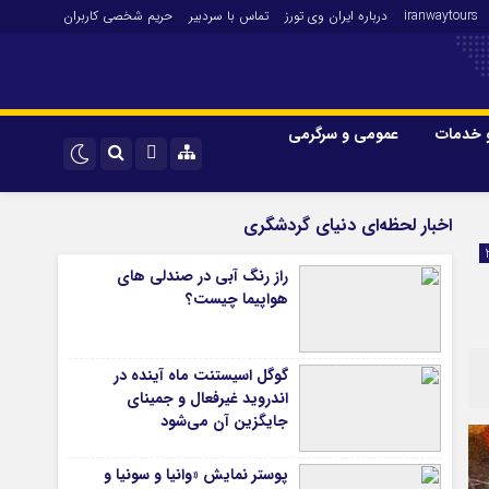
iranwaytours
درباره ایران وی تورز
تماس با سردبیر
حریم شخصی کاربران
 خدمات
عمومی و سرگرمی
 و فارکس
صنعت و تجارت و خدمات
اینستاگرام
اخبار لحظه‌ای دنیای گردشگری
فناوری
تلگرام
راز رنگ آبی در صندلی های
اقتصاد گردشگری
هواپیما چیست؟
خودرو
کارآفرینی و بازاریابی
گوگل اسیستنت ماه آینده در
اندروید غیرفعال و جمینای
جایگزین آن می‌شود
پوستر نمایش «وانیا و سونیا و