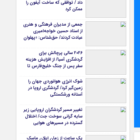
داد / توافقی که ساخت آیفون را
ممکن کرد
جمعی از مدیران فرهنگی و هنری
از استاد حسین خواجه‌امیری
عیادت کردند/ حق‌شناس: «پهلوان
آواز ایران» شایسته‌ترین توصیف
برای استاد ایرج است
۲۰۲۶ سالی پرچالش برای
گردشگری آسیا/ از افزایش هزینه
سفر پس از جنگ خلیج‌فارس تا
رقابت در شرق آسیا
شوک انرژی هوانوردی جهان را
زمین‌گیر کرد/ گردشگری اروپا در
آستانه ورشکستگی
تغییر مسیر گردشگران اروپایی زیر
سایه گرانی سوخت جت/ اختلال
گسترده در مسیرهای هوایی
یک ساعت از زمان ایلان ماسک