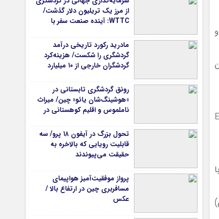
سرمایه‌گذاری جهانی در گردشگری
از مرز یک تریلیون دلار گذشت/
WTTC: آینده صنعت سفر با
 و
شتاب سرمایه‌گذاری جهانی
تضمین می‌شود
مادرید رکورد تاریخی درآمد
گردشگری را شکست/ هزینه‌کرد
‌کوین
گردشگران خارجی از ۱۰ میلیارد
یورو فراتر رفت
رونق گردشگری تابستانی در
«هوشینگ‌شان یائو» چین/ میراث
ناملموس و اقلیم کوهستانی در
ر افزایش شدید ورود‌های ETF
کانون توجه گردشگران
تحول بزرگ در آیفون ۱۸ پرو/ سه
قابلیت رویایی که بالاخره به
حقیقت می‌پیوندند
 با
پرواز موفقیت‌آمیز هواپیمای
مسافربری چین در ارتفاع بالا /
عکس
)