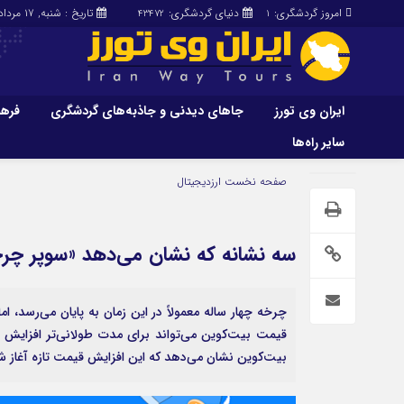
امروز گردشگری:
دنیای گردشگری:
تاریخ : شنبه, ۱۷ مرداد , ۱۴۰۵
43472
1
ایران وی تورز
جاهای دیدنی و جاذبه‌های گردشگری
فرهن
سایر راه‌ها
ایران وی تورز
جاهای دیدنی و 
صفحه نخست
ارزدیجیتال
گردشگری
شرایط بازنشر محتوا در ایران وی تورز
راهنمای سفر (توره
حمل‌و‌نقل و آموزشی و…)
خرید رپورتاژ ایران وی تورز
سه نشانه که نشان می‌دهد «سوپر چر
غذا و رستوران
ایران سفر تور
کشاورزی و دامپروری
عمومی و سرگرمی
سایر راه‌ها
بیت‌کوین نشان می‌دهد که این افزایش قیمت تازه آغاز 
پزشکی، سلامت و زیبایی
تور و سفر ایرانی
حقوق و قضایی
کارا دیلی