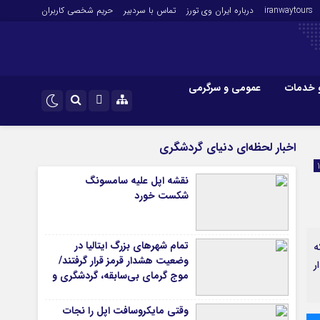
iranwaytours
درباره ایران وی تورز
تماس با سردبیر
حریم شخصی کاربران
 خدمات
عمومی و سرگرمی
 و فارکس
صنعت و تجارت و خدمات
اینستاگرام
اخبار لحظه‌ای دنیای گردشگری
فناوری
تلگرام
نقشه اپل علیه سامسونگ
اقتصاد گردشگری
شکست خورد
خودرو
کارآفرینی و بازاریابی
تمام شهرهای بزرگ ایتالیا در
 که
وضعیت هشدار قرمز قرار گرفتند/
گذار
موج گرمای بی‌سابقه، گردشگری و
زیرساخت‌های اروپا را تحت فشار
قرار داد
وقتی مایکروسافت اپل را نجات