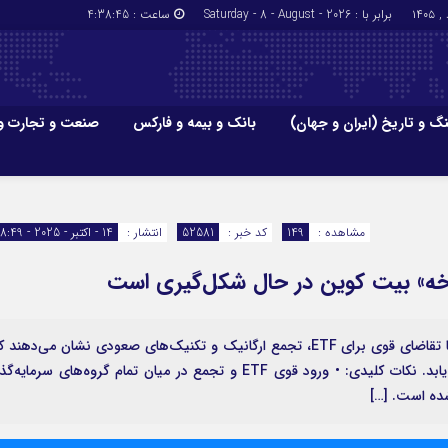
برابر با : Saturday - 8 - August - 2026
ساعت :
4:38:46
گ و تاریخ (ایران و جهان)
بانک و بیمه و فارکس
صنعت و تجارت و
جاذبه‌های
فرهنگ و تاریخ (ایران و جهان)
بانک و بیمه
گزارش‌های خبری میراث فرهنگی
ارزدیجیتال
مشاهده :
149
کد خبر :
52581
انتشار :
14 - اکتبر - 2025 - 18:49
ا و هتل‌ها و
سوغات و صنایع دستی
خه» بیت ‌کوین در حال شکل‌گیری است
چرخه چهار ساله معمولاً در این زمان به پایان می‌رسد، اما تقاضای قوی برای ETF، تجمع ارگانیک و تکنیک‌های صعودی نشان می‌دهند
قیمت بیت‌کوین می‌تواند برای مدت طولانی‌تر افزایش یابد. نکات کلیدی: • ورود قوی ETF و تجمع در میان تمام گروه‌های سرمایه‌
شده است. […]