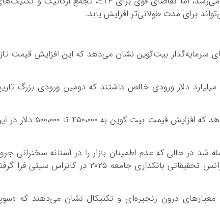
چرخه چهار ساله معمولاً در این زمان به پایان می‌رسد، اما تقاضای قوی برای ETF، تجمع ارگانیک و تکنیک
اند برای مدت طولانی‌تر افزایش یابد.
ام گروه‌های سرمایه‌گذار بیت‌کوین نشان می‌دهد که این افزایش قیمت تاز
• ETF‌های اسپات بیت‌کوین در یک هفته ۲.۲ میلیارد دلار ورودی خالص داشتند که دومین ورودی بزرگ تاری
• الگوی نادر «سیلندری (cylinder)» نشان می‌دهد که افزایش قیمت بیت کوین به ۴۵۰،۰۰۰ تا ۵۰۰،۰۰۰ د
له شد در حالی که عدم اطمینان بازار را در آستانه سخنرانی جرو
پاول، رئیس فدرال رزرو ایالات متحده، در کنفرانس تحقیقاتی بانکداری جامعه ۲۰۲۵ در کانزاس سیتی فرا گ
ه معیار‌های درون زنجیره‌ای و تکنیکال نشان می‌دهند که «سوپ