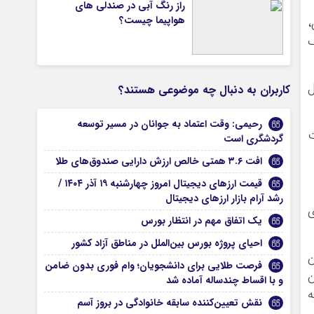
راز رنگ آبی در صندلی های
هواپیما چیست؟
،
ک
ل
کاربران به دنبال چه موضوعی هستند؟
رحیمی: وقت اعتماد به جوانان در مسیر توسعه
ت
گردشگری است
افت ۳.۶ همتی خالص ارزش دارایی صندوق‌های طلا
قیمت ارز‌های دیجیتال امروز چهارشنبه ۱۹ آذر ۱۴۰۴ /
رشد آرام بازار ارزهای دیجیتال
ی
یک اتفاق مهم در انتظار بورس
احیای پروژه بورس بین‌الملل در مناطق آزاد کشور
نشان
فرصت طلایی برای دانشجویان؛ وام فوری بدون ضامن
ن
و با اقساط چندساله آماده شد
ه
نقش تعیین‌کننده سابقه خانوادگی در بروز آسم