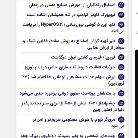
استقبال زندانیان از آموزش صنایع دستی در زندان
،
نیویورک تایمز: ترامپ در تله‌ همیشگی افتاده است
تنها این ۵ گوشی بروزرسانی HyperOS ۲.۱ را دریافت
می‌کنند
د
طرز تهیه گراتن اسفناج به روش ساده/ غذایی شیک و
سرشار از ارزش غذایی
فوری / قهرمان کشتی ایران درگذشت
جزئیات فعالیت داروخانه‌ بیماران خاص در ایام نوروز
ارزش سهام عدالت ۵۰۰ هزار تومانی ها اعلام شد (۲۳
فروردین)
با متخلفان پرداخت حقوق دولتی برخورد جدی می‌شود
چشم‌انداز ۲۰۳۰: بیش از ۵۰% از انرژی سبز تجدیدپذیر
دنیا در اختیار چین
مرورگر کروم با هوش مصنوعی سریع‌تر و امن‌تر
می‌شود
جت‌های شخصی به ونیز رسیدند / ولخرجی بزرگ جف