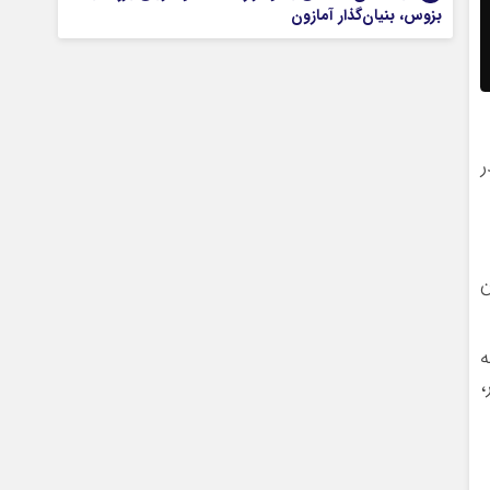
بزوس، بنیان‌گذار آمازون
که در
ن
ه
،