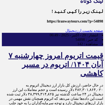
لینک کوتاه
لـیـنـک زیـر را کـپـی کـنـیـد !
https://iranwaytours.com/?p=54898
صفحه نخست
ارزدیجیتال
انتشار :
29 - اکتبر - 2025 - 06:49
کد خبر :
54898
مشاهده :
142
قیمت اتریوم امروز چهارشنبه ۷
آبان ۱۴۰۴/ اتریوم در مسیر
کاهشی
در حال حاضر، ارزش کل بازار ارز دیجیتال اتریوم به
۴۸۲,۳۰۱,۸۶۴,۰۲۰ دلار رسیده است و حجم معاملات این ارز
دیجیتال در ۲۴ ساعت گذشته نیز ۳۸,۳۹۹,۳۱۴,۸۲۵ دلار ثبت شده
است.این داده‌ها نشان می‌دهد که اتریوم همچنان نقش مهمی در
بازار ارزهای دیجیتال دارد و توجه سرمایه‌گذاران را به خود جلب