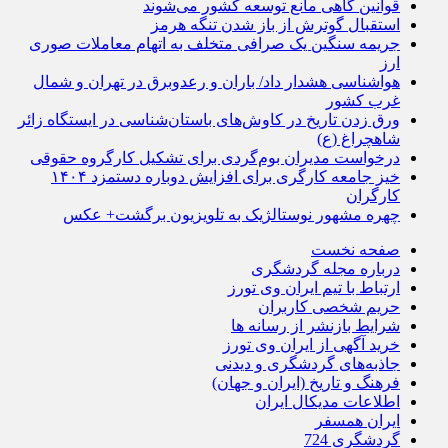
قوانین گاهی مانع توسعه کشور می‌شوند
استقبال گوترش از باز شدن تنگه هرمز
جریمه سنگین یک صرافی متخلف به اتهام معاملات صوری
ارز
هواشناسی هشدار داد/ باران و رعدوبرق در تهران و شمال
غرب کشور
ورق زدن تاریخ در کاوش‌های باستان‌شناسی در ایستگاه زائر
شاهچراغ (ع)
درخواست مدیران بوم‌گردی برای تشکیل کارگروه حقوقی
خیز جامعه کارگری برای افزایش دوباره دستمزد ۱۴۰۴
کارگران
چهره مشهور نوستالژیک به تلویزیون برگشت+ عکس
صفحه نخست
درباره مجله گردشگری
ارتباط با تیم ایران وی تورز
حریم شخصی کاربران
شرایط بازنشر از رسانه ها
خرید آگهی از ایران وی تورز
جاذبه‌های گردشگری و دیدنی
فرهنگ و تاریخ (ایران و جهان)
اطلاعات مدیکال ایران
ایران همسفر
گردشگری 724