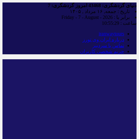
دنیای گردشگری:
43468
امروز گردشگری:
7
تاریخ : جمعه, ۱۶ مرداد , ۱۴۰۵
برابر با : Friday - 7 - August - 2026
ساعت :
10:55:30
iranwaytours
درباره ایران وی تورز
تماس با سردبیر
حریم شخصی کاربران