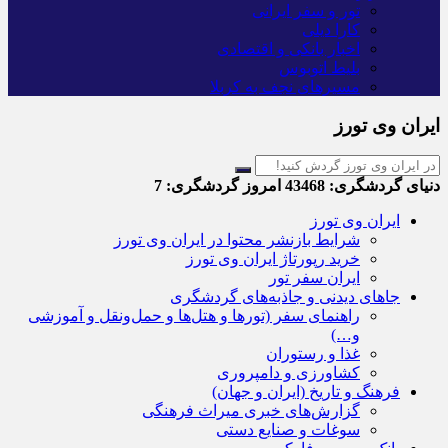
تور و سفر ایرانی
کارا دیلی
اخبار بانکی و اقتصادی
بلیط اتوبوس
مسیرهای نجف به کربلا
ایران وی تورز
دنیای گردشگری:
43468
امروز گردشگری:
7
ایران وی تورز
شرایط بازنشر محتوا در ایران وی تورز
خرید رپورتاژ ایران وی تورز
ایران سفر تور
جاهای دیدنی و جاذبه‌های گردشگری
راهنمای سفر (تورها و هتل‌ها و حمل‌و‌نقل و آموزشی
و…)
غذا و رستوران
کشاورزی و دامپروری
فرهنگ و تاریخ (ایران و جهان)
گزارش‌های خبری میراث فرهنگی
سوغات و صنایع دستی