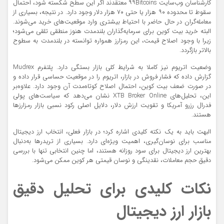
کارشناسان وب‌سایت ۹۹Bitcoins معتقدند اگر این سطح شکسته شود، احتمال
سقوط تا محدوده ۹۰ هزار یا حتی ۷۰ هزار دلار وجود دارد. در نتیجه، بسیاری از
معامله‌گران در حال حاضر با احتیاط بیشتری وارد موقعیت‌های خرید می‌شوند.
البته خرید بیت کوین برای سرمایه‌گذاران بلندمدت هنوز منطقی تلقی می‌شود؛
زیرا با وجود اصلاح قیمت، این رمزارز همواره توانسته در بلندمدت به سطوح
بالاتر بازگردد.
وضعیت اتریوم نیز کاملا به شرایط کلی بازار بستگی دارد. پلتفرم Mudrex
گزارش داده که فشار فروش در بازار، اتریوم را در موقعیت حساسی قرار داده و
در صورت ضعف بیت کوین، احتمال اصلاح کوتاه‌مدت آن وجود دارد. علاوه‌بر
این، تحلیل‌های XTB Broker Online نشان می‌دهد که سیاست‌های پولی
فدرال رزرو آمریکا و تقویت ارزش دلار، دلایل اصلی رکود نسبی بازار رمزارز‌ها
هستند.
البهت باید به یک نکته کلیدی اشاره کرد؛ در بازار فعلی، انتخاب ارز دیجیتال
مناسب برای نوسان‌گیری، اهمیت ویژه‌ای دارد. بسیاری از تریدر‌ها به‌دنبال
بهترین ارز دیجیتال برای سود روزانه هستند، اما چنین انتخابی تنها با بررسی
دقیق حجم معاملات، نقدینگی و نوسان قیمتی هر کوین ممکن می‌شود.
نکات کلیدی برای تحلیل دقیق
بازار ارز دیجیتال