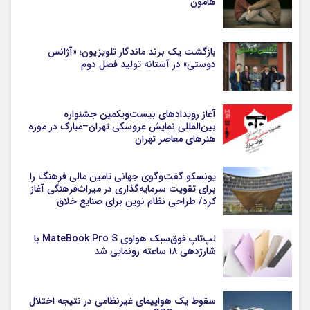
هامون
بازگشت یک برند ماندگار تلویزیون؛ «آژانس
دوستی» در آستانه تولید فصل دوم
آغاز رویدادهای بیست‌ویکمین جشنواره
بین‌المللی نمایش عروسکی تهران–مبارک در موزه
هنرهای معاصر تهران
یونسکو گفت‌وگوی جهانی تامین مالی فرهنگ را
برای تقویت سرمایه‌گذاری در میراث‌فرهنگی آغاز
کرد/ طراحی نظام نوین برای صنایع خلاق
لپ‌تاپ فوق‌سبک هواوی MateBook Pro S با
شارژدهی ۱۸ ساعته رونمایی شد
سقوط یک هواپیمای غیرنظامی در نتیجه اختلال