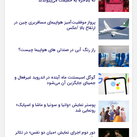
که بالاخره به حقیقت می‌پیوندند
پرواز موفقیت‌آمیز هواپیمای مسافربری چین در
ارتفاع بالا /عکس
راز رنگ آبی در صندلی های هواپیما چیست؟
گوگل اسیستنت ماه آینده در اندروید غیرفعال و
جمینای جایگزین آن می‌شود
پوستر نمایش «وانیا و سونیا و ماشا و اسپایک»
رونمایی شد
دور دوم اجرای نمایش «میان دو نفس» در تئاتر