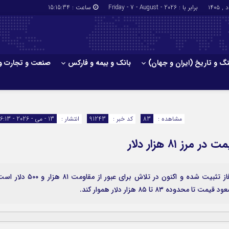
برابر با : Friday - 7 - August - 2026
ساعت :
15:15:35
گ و تاریخ (ایران و جهان)
بانک و بیمه و فارکس
صنعت و تجارت و
جاذبه‌های
فرهنگ و تاریخ (ایران و جهان)
بانک و بیمه
گزارش‌های خبری میراث فرهنگی
ارزدیجیتال
مشاهده :
83
کد خبر :
91243
انتشار :
13 - می - 2026 - 16:13
ا و هتل‌ها و
سوغات و صنایع دستی
 ۸۱ هزار دلار
بیت‌کوین پس از حفظ حمایت بالای ۸۰ هزار دلار وارد فاز تثبیت شده و اکنون در تلاش برای عبور از مقاومت ۸۱ هزار
 تا ۸۵ هزار دلار هموار کند.