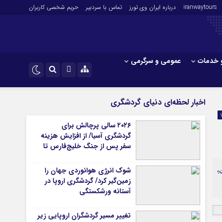
iranwaytours
درباره ایران وی تورز
تماس با سردبیر
حریم شخصی کاربران
 خدمات
عمومی و سرگرمی
 و فارکس
صنعت و تجارت و خدمات
اینستاگرام
اخبار لحظه‌ای دنیای گردشگری
فناوری
تلگرام
۲۰۲۶ سالی پرچالش برای
اقتصاد گردشگری
گردشگری آسیا/ از افزایش هزینه
خودرو
سفر پس از جنگ خلیج‌فارس تا
رقابت در شرق آسیا
کارآفرینی و بازاریابی
شوک انرژی هوانوردی جهان را
 و ۵۰۰ دلار است؛
زمین‌گیر کرد/ گردشگری اروپا در
آستانه ورشکستگی
تغییر مسیر گردشگران اروپایی زیر