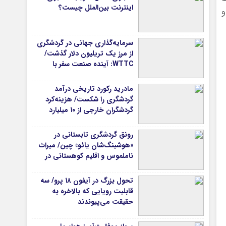
اینترنت بین‌الملل چیست؟
 حمایت ۷۸ هزار و
سرمایه‌گذاری جهانی در گردشگری
از مرز یک تریلیون دلار گذشت/
WTTC: آینده صنعت سفر با
شتاب سرمایه‌گذاری جهانی
تضمین می‌شود
مادرید رکورد تاریخی درآمد
گردشگری را شکست/ هزینه‌کرد
گردشگران خارجی از ۱۰ میلیارد
یورو فراتر رفت
رونق گردشگری تابستانی در
«هوشینگ‌شان یائو» چین/ میراث
ناملموس و اقلیم کوهستانی در
کانون توجه گردشگران
تحول بزرگ در آیفون ۱۸ پرو/ سه
قابلیت رویایی که بالاخره به
حقیقت می‌پیوندند