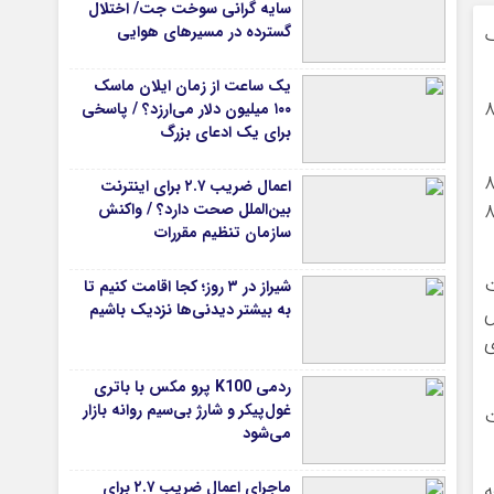
سایه گرانی سوخت جت/ اختلال
گسترده در مسیرهای هوایی
ک کف
یک ساعت از زمان ایلان ماسک
وناچی اصلاحی ببرند، با این حال، فروشندگان در نزدیکی ۸۱
۱۰۰ میلیون دلار می‌ارزد؟ / پاسخی
برای یک ادعای بزرگ
تحرک ساده ۱۰۰ ساعته قرار دارد. اگر تثبیت بالای ۸۰
اعمال ضریب ۲.۷ برای اینترنت
 قیمت جدیدی را داشت. اولین مقاومت فوری در نزدیکی ۸۱
بین‌الملل صحت دارد؟ / واکنش
سازمان تنظیم مقررات
ن است
شیراز در ۳ روز؛ کجا اقامت کنیم تا
به بیشتر دیدنی‌ها نزدیک باشیم
ا آزمایش
رای
ردمی K100 پرو مکس با باتری
غول‌پیکر و شارژ بی‌سیم روانه بازار
ت
می‌شود
ماجرای اعمال ضریب ۲.۷ برای
قه