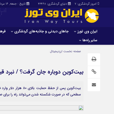
امروز گردشگری:
دنیای گردشگری:
تاریخ : جمعه, ۱۶ مرداد , ۱۴۰۵
43468
7
ایران وی تورز
جاهای دیدنی و جاذبه‌های گردشگری
فرهن
سایر راه‌ها
ایران وی تورز
جاهای دیدنی و 
صفحه نخست
ارزدیجیتال
گردشگری
شرایط بازنشر محتوا در ایران وی تورز
راهنمای سفر (توره
حمل‌و‌نقل و آموزشی و…)
خرید رپورتاژ ایران وی تورز
بیت‌کوین دوباره جان گرفت؟ / نبرد قیمت در مرز
غذا و رستوران
ایران سفر تور
کشاورزی و دامپروری
عمومی و سرگرمی
سایر راه‌ها
سطحی که در صورت شکسته شدن می‌تواند راه را برای صعود قیمت تا محدوده ۸۳
پزشکی، سلامت و زیبایی
تور و سفر ایرانی
حقوق و قضایی
کارا دیلی