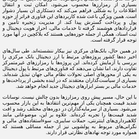
بسیاری از رمزارزها محسوب می‌شود، امکان ثبت و انتقال
اطلاعات را به شکلی فراهم می‌کند که دستکاری آن بسیار دشوار
است. همین ویژگی باعث شده کاربردهای این فناوری فراتر از حوزه
پول و پرداخت گسترش پیدا کند. از مدیریت زنجیره تأمین و
قراردادهای هوشمند گرفته تا خدمات مالی، احراز هویت دیجیتال و
ثبت اسناد، همگی از جمله حوزه‌هایی هستند که بلاکچین در آنها مورد
توجه قرار گرفته است.
در همین حال، بانک‌های مرکزی نیز بیکار ننشسته‌اند. طی سال‌های
اخیر ده‌ها کشور پروژه‌های مرتبط با ارز دیجیتال بانک مرکزی را
بررسی یا آزمایش کرده‌اند. این پروژه‌ها با رمزارزهای غیرمتمرکز
تفاوت دارند، اما نشان می‌دهند که فناوری‌های مرتبط با پول دیجیتال
به یکی از محورهای اصلی تحولات نظام مالی جهان تبدیل شده‌اند.
بسیاری از سیاست‌گذاران معتقدند که در آینده بخشی از پرداخت‌ها و
خدمات مالی بر بستر ابزارهای دیجیتال جدید انجام خواهد شد.
با این حال، مسیر پیش روی رمزارزها بدون چالش نیست. نوسانات
شدید قیمت همچنان یکی از مهم‌ترین انتقادها به این بازار محسوب
می‌شود. بسیاری از سرمایه‌گذاران در دوره‌های مختلف رشد و افت
شدید قیمت‌ها را تجربه کرده‌اند. علاوه بر این، موضوعاتی مانند
کلاهبرداری‌های اینترنتی، حملات سایبری، سوءاستفاده‌های مالی و
نگرانی‌های مربوط به پولشویی نیز از جمله مسائلی هستند که
همواره مورد توجه نهادهای نظارتی قرار دارند.