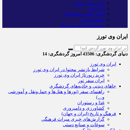
تور و سفر ایرانی
کارا دیلی
اخبار بانکی و اقتصادی
بلیط اتوبوس
مسیرهای نجف به کربلا
ایران وی تورز
دنیای گردشگری:
43506
امروز گردشگری:
14
ایران وی تورز
شرایط بازنشر محتوا در ایران وی تورز
خرید رپورتاژ ایران وی تورز
ایران سفر تور
جاهای دیدنی و جاذبه‌های گردشگری
راهنمای سفر (تورها و هتل‌ها و حمل‌و‌نقل و آموزشی
و…)
غذا و رستوران
کشاورزی و دامپروری
فرهنگ و تاریخ (ایران و جهان)
گزارش‌های خبری میراث فرهنگی
سوغات و صنایع دستی