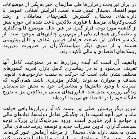
در ایران نیز بحث رمزارزها طی سال‌های اخیر به یکی از موضوعات
مهم اقتصاد دیجیتال تبدیل شده است. افزایش آشنایی عمومی با
دارایی‌های دیجیتال، گسترش پلتفرم‌های معاملاتی و رشد
کسب‌وکارهای مرتبط با فناوری بلاکچین باعث شده این حوزه بیش
از گذشته مورد توجه قرار گیرد. در عین حال، موضوع قانون‌گذاری
و تنظیم‌گری همچنان یکی از مهم‌ترین چالش‌های موجود است. از
یک سو فعالان این صنعت خواهان قوانین شفاف و قابل پیش‌بینی
هستند و از سوی دیگر سیاست‌گذاران بر ضرورت مدیریت
ریسک‌های اقتصادی و مالی تأکید دارند.
واقعیت آن است که آینده رمزارزها نه در ممنوعیت کامل آنها
تعریف می‌شود و نه در رهاسازی کامل بازار. تجربه کشورهای
مختلف نشان داده است که حرکت به سمت چارچوب‌های قانونی
شفاف و متوازن می‌تواند راهکار مؤثرتری باشد. همان‌گونه که
اینترنت با وجود چالش‌ها و مخاطرات خود به بخش جدایی‌ناپذیر
زندگی روزمره تبدیل شد، فناوری‌های مبتنی بر بلاکچین نیز به تدریج
جایگاه خود را در اقتصاد جهانی پیدا کرده‌اند.
امروز دیگر پرسش اصلی این نیست که آیا رمزارزها باقی خواهند
ماند یا خیر. آنچه اهمیت دارد، چگونگی تعامل دولت‌ها، نهادهای مالی
و جوامع با این فناوری است. ورود سرمایه‌گذاران بزرگ، توجه
سیاست‌گذاران، تدوین مقررات جدید و توسعه زیرساخت‌های مالی
نشان می‌دهد دارایی‌های دیجیتال از مرحله آزمایش عبور کرده‌اند.
ممکن است شکل و ساختار این بازار در سال‌های آینده تغییر کند،