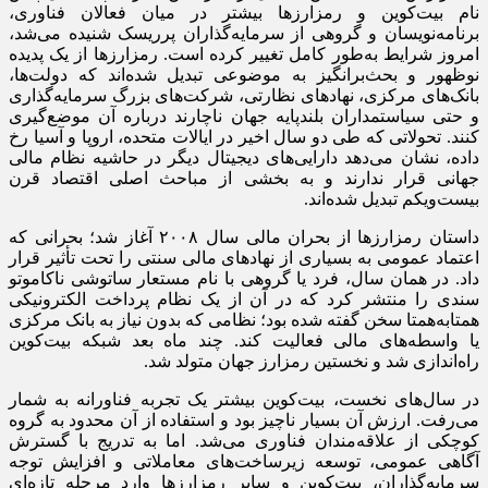
نام بیت‌کوین و رمزارزها بیشتر در میان فعالان فناوری،
برنامه‌نویسان و گروهی از سرمایه‌گذاران پرریسک شنیده می‌شد،
امروز شرایط به‌طور کامل تغییر کرده است. رمزارزها از یک پدیده
نوظهور و بحث‌برانگیز به موضوعی تبدیل شده‌اند که دولت‌ها،
بانک‌های مرکزی، نهادهای نظارتی، شرکت‌های بزرگ سرمایه‌گذاری
و حتی سیاستمداران بلندپایه جهان ناچارند درباره آن موضع‌گیری
کنند. تحولاتی که طی دو سال اخیر در ایالات متحده، اروپا و آسیا رخ
داده، نشان می‌دهد دارایی‌های دیجیتال دیگر در حاشیه نظام مالی
جهانی قرار ندارند و به بخشی از مباحث اصلی اقتصاد قرن
بیست‌ویکم تبدیل شده‌اند.
داستان رمزارزها از بحران مالی سال ۲۰۰۸ آغاز شد؛ بحرانی که
اعتماد عمومی به بسیاری از نهادهای مالی سنتی را تحت تأثیر قرار
داد. در همان سال، فرد یا گروهی با نام مستعار ساتوشی ناکاموتو
سندی را منتشر کرد که در آن از یک نظام پرداخت الکترونیکی
همتابه‌همتا سخن گفته شده بود؛ نظامی که بدون نیاز به بانک مرکزی
یا واسطه‌های مالی فعالیت کند. چند ماه بعد شبکه بیت‌کوین
راه‌اندازی شد و نخستین رمزارز جهان متولد شد.
در سال‌های نخست، بیت‌کوین بیشتر یک تجربه فناورانه به شمار
می‌رفت. ارزش آن بسیار ناچیز بود و استفاده از آن محدود به گروه
کوچکی از علاقه‌مندان فناوری می‌شد. اما به تدریج با گسترش
آگاهی عمومی، توسعه زیرساخت‌های معاملاتی و افزایش توجه
سرمایه‌گذاران، بیت‌کوین و سایر رمزارزها وارد مرحله تازه‌ای