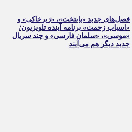
فصل‌های جدید «پایتخت»، «زیرخاکی» و
«اسباب زحمت» برنامه آینده تلویزیون/
«موسی»، «سلمان فارسی» و چند سریال
جدید دیگر هم می‌آیند