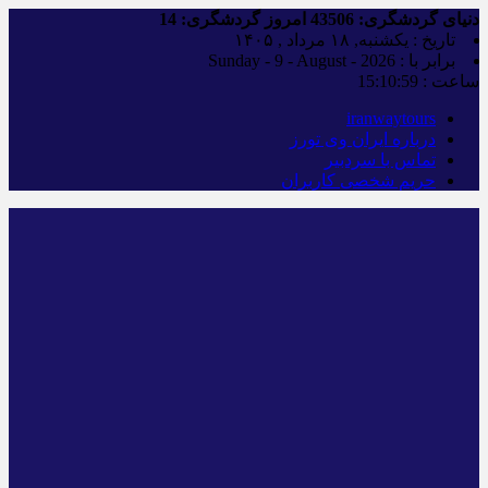
دنیای گردشگری:
43506
امروز گردشگری:
14
تاریخ : یکشنبه, ۱۸ مرداد , ۱۴۰۵
برابر با : Sunday - 9 - August - 2026
ساعت :
15:11:00
iranwaytours
درباره ایران وی تورز
تماس با سردبیر
حریم شخصی کاربران