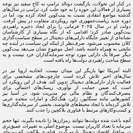
در کنار این تحولات، بازگشت دونالد ترامپ به کاخ سفید نیز توجه
بسیاری از فعالان این حوزه را به خود جلب کرد. ترامپ در سال‌های
گذشته مواضع انتقادی نسبت به بیت‌کوین اتخاذ کرده بود، اما در
دوره جدید ریاست‌جمهوری خود رویکردی متفاوت در پیش گرفت.
دولت او در سال ۲۰۲۵ فرمانی را برای ایجاد ذخیره راهبردی
بیت‌کوین صادر کرد؛ اقدامی که از نگاه بسیاری از کارشناسان
نشانه‌ای از تغییر جایگاه دارایی‌های دیجیتال در سطح سیاست‌گذاری
کلان محسوب می‌شود. صرف‌نظر از اینکه این سیاست در آینده چه
نتایجی به همراه داشته باشد، اصل موضوع نشان می‌دهد بیت‌کوین
دیگر صرفاً یک دارایی مورد توجه سرمایه‌گذاران خرد نیست و به
سطح مباحث راهبردی دولت‌ها راه یافته است.
البته آمریکا تنها بازیگر این میدان نیست. اتحادیه اروپا نیز در
سال‌های اخیر تلاش کرده است چارچوب‌های مشخصی برای
فعالیت بازار دارایی‌های دیجیتال تدوین کند. هدف از این رویکرد آن
است که ضمن حمایت از نوآوری، ریسک‌های احتمالی برای
مصرف‌کنندگان و نظام مالی نیز مدیریت شود. در آسیا نیز
کشورهایی مانند سنگاپور، ژاپن، هنگ‌کنگ و امارات متحده عربی
تلاش کرده‌اند با ایجاد محیط‌های قانونمند، بخشی از سرمایه‌گذاری‌ها
و کسب‌وکارهای مرتبط با فناوری بلاکچین را جذب کنند.
آنچه باعث شده دولت‌ها نتوانند رمزارزها را نادیده بگیرند، تنها حجم
سرمایه یا تعداد کاربران نیست. موضوع اصلی به تغییرات عمیق‌تری
در ساختار اقتصاد دیجیتال بازمی‌گردد. فناوری بلاکچین که زیربنای