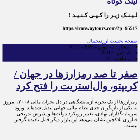
لینک کوتاه
لـیـنـک زیـر را کـپـی کـنـیـد !
https://iranwaytours.com/?p=95517
صفحه نخست
ارزدیجیتال
انتشار :
1 - ژوئن - 2026 - 10:13
کد خبر :
95517
مشاهده :
55
صفر تا صد رمزارزها در جهان /
کریپتو، وال‌استریت را فتح کرد
رمزارزها از یک تجربه آزمایشگاهی در دل بحران مالی ۲۰۰۸، امروز
به یکی از بازیگران جدی نظام مالی جهانی تبدیل شده‌اند. ورود
سرمایه‌گذاران نهادی، تغییر رویکرد دولت‌ها و پذیرش تدریجی
فناوری بلاکچین نشان می‌دهد این بازار دیگر قابل نادیده گرفتن
نیست.