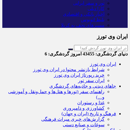
تور و سفر ایرانی
کارا دیلی
اخبار بانکی و اقتصادی
بلیط اتوبوس
مسیرهای نجف به کربلا
ایران وی تورز
دنیای گردشگری:
43455
امروز گردشگری:
6
ایران وی تورز
شرایط بازنشر محتوا در ایران وی تورز
خرید رپورتاژ ایران وی تورز
ایران سفر تور
جاهای دیدنی و جاذبه‌های گردشگری
راهنمای سفر (تورها و هتل‌ها و حمل‌و‌نقل و آموزشی
و…)
غذا و رستوران
کشاورزی و دامپروری
فرهنگ و تاریخ (ایران و جهان)
گزارش‌های خبری میراث فرهنگی
سوغات و صنایع دستی