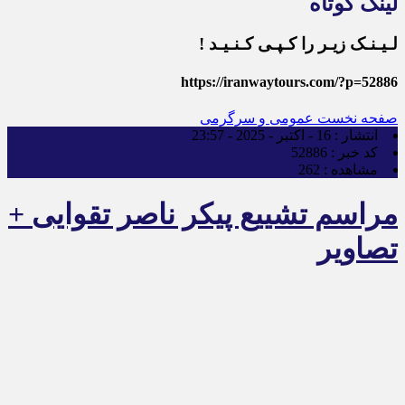
لینک کوتاه
لـیـنـک زیـر را کـپـی کـنـیـد !
https://iranwaytours.com/?p=52886
صفحه نخست
عمومی و سرگرمی
انتشار :
16 - اکتبر - 2025 - 23:57
کد خبر :
52886
مشاهده :
262
مراسم تشییع پیکر ناصر تقوایی +
تصاویر