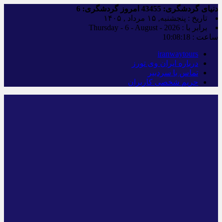
دنیای گردشگری:
43455
امروز گردشگری:
6
تاریخ : پنجشنبه, ۱۵ مرداد , ۱۴۰۵
برابر با : Thursday - 6 - August - 2026
ساعت :
10:08:18
iranwaytours
درباره ایران وی تورز
تماس با سردبیر
حریم شخصی کاربران