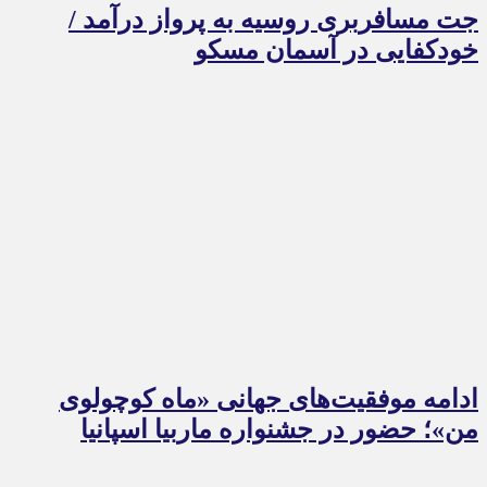
جت مسافربری روسیه به پرواز درآمد /
خودکفایی در آسمان مسکو
ادامه موفقیت‌های جهانی «ماه کوچولوی
من»؛ حضور در جشنواره ماربیا اسپانیا