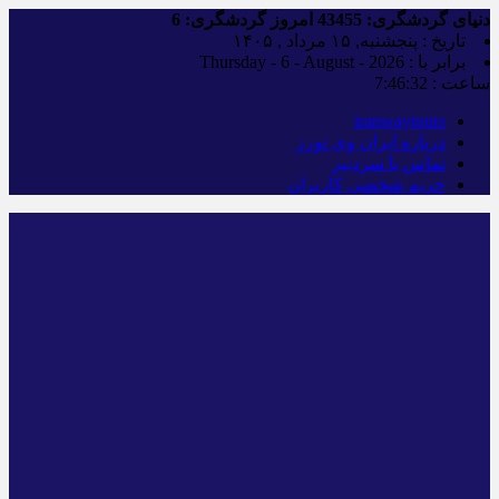
دنیای گردشگری:
43455
امروز گردشگری:
6
تاریخ : پنجشنبه, ۱۵ مرداد , ۱۴۰۵
برابر با : Thursday - 6 - August - 2026
ساعت :
7:46:33
iranwaytours
درباره ایران وی تورز
تماس با سردبیر
حریم شخصی کاربران