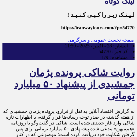
لینک کوتاه
لـیـنـک زیـر را کـپـی کـنـیـد !
https://iranwaytours.com/?p=54770
صفحه نخست
عمومی و سرگرمی
انتشار :
28 - اکتبر - 2025 - 11:59
کد خبر :
54770
مشاهده :
179
روایت شاکی پرونده پژمان
جمشیدی از پیشنهاد ۵۰ میلیارد
تومانی
به گزارش اقتصاد آنلاین به نقل از فرارو، پرونده پژمان جمشیدی که
از هفته گذشته در صدر توجه رسانه‌ها قرار گرفته، با اظهارات تازه
شاکی وارد فاز جدیدی شده است. شاکی در گفت‌و‌گو با روزنامه
«هم‌میهن» مدعی شده پیشنهادی ۵۰ میلیارد تومانی برای پس
گرفتن شکایت خود دریافت کرده است؛ موضوعی که در کنار