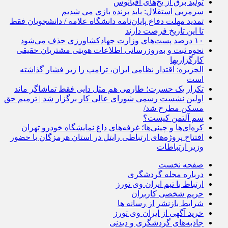
تولید برق از یخ‌های اقیانوس‌
سرمربی استقلال: باید برنده بازی می شدیم
تمدید مهلت دفاع‌ پایان‌نامه دانشگاه علامه / دانشجویان فقط
تا این تاریخ فرصت دارند
۱۰ درصد پست‌های وزارت جهادکشاورزی حذف می‌شود
نحوه ثبت و به‌روزرسانی اطلاعات هویتی مشتریان حقیقی
کارگزاریها
الجزیره: اقتدار نظامی ایران، ترامپ را زیر فشار گذاشته
است
تکرار یک حسرت؛ طارمی هم مثل دایی فقط تماشاگر ماند
اولین نشست رسمی شورای عالی کار برگزار شد | ترمیم حق
مسکن مطرح شد/
سم آلتمن کیست؟
کره‌ای‌ها و چینی‌ها؛ غرفه‌های داغ نمایشگاه خودرو تهران
افتتاح پروژه‌های ارتباطی رایتل در استان هرمزگان با حضور
وزیر ارتباطات
صفحه نخست
درباره مجله گردشگری
ارتباط با تیم ایران وی تورز
حریم شخصی کاربران
شرایط بازنشر از رسانه ها
خرید آگهی از ایران وی تورز
جاذبه‌های گردشگری و دیدنی