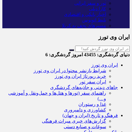
تور و سفر ایرانی
کارا دیلی
اخبار بانکی و اقتصادی
بلیط اتوبوس
مسیرهای نجف به کربلا
ایران وی تورز
دنیای گردشگری:
43455
امروز گردشگری:
6
ایران وی تورز
شرایط بازنشر محتوا در ایران وی تورز
خرید رپورتاژ ایران وی تورز
ایران سفر تور
جاهای دیدنی و جاذبه‌های گردشگری
راهنمای سفر (تورها و هتل‌ها و حمل‌و‌نقل و آموزشی
و…)
غذا و رستوران
کشاورزی و دامپروری
فرهنگ و تاریخ (ایران و جهان)
گزارش‌های خبری میراث فرهنگی
سوغات و صنایع دستی