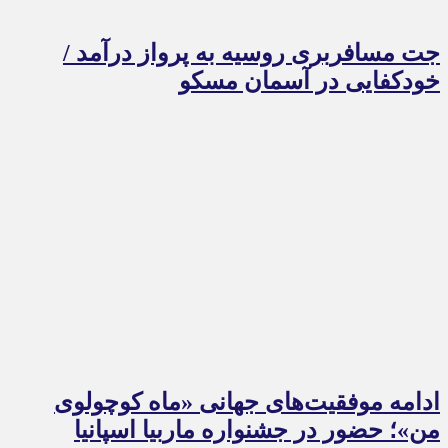
جت مسافربری روسیه به پرواز درآمد /
خودکفایی در آسمان مسکو
ادامه موفقیت‌های جهانی «ماه کوچولوی
من»؛ حضور در جشنواره ماربیا اسپانیا