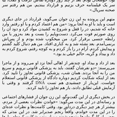
سر یک فیلمنامه حرف بزنیم و قرارداد ببندیم. من هم رفتم سر
صحنه سریال.»
متهم این پرونده به این زن جوان می‌گوید، قرارداد در جای دیگری
است و باید با او به آنجا برود: «من هم اعتماد کردم و با او رفتم. وارد
خانه که شدیم، در را قفل و شروع به کشیدن مواد کرد و دود آن را
روی صورتم فوت می‌کرد. دست‌وپایم را بست و بعد به‌زور با من
رابطه جنسی برقرار کرد. من میخکوب شده بودم و از پس‌اش
برنمی‌آمدم. بعد نشئه شد و به کناری افتاد. من هم دنبال کلید گشتم
و پیدایش کردم. آرام در را باز کردم و به کوچه رفتم، شروع کردم به
داد و بیداد و گریه، حالم خیلی بد بود.»
بعد از داد و بیداد او، چندنفر از اهالی آنجا نزد او می‌روند و از ماجرا
می‌پرسند: «دو نفرشان گفتند، باید به پزشکی قانونی برویم و سریع
من را به آنجا بردند. همان شب، پزشکی قانونی تجاوز را تایید کرد.
بعد از اینکه شکایت کردیم دوباره دادگاه از پزشکی قانونی استعلام
خواست. این‌بار از جمشیدی هم تست DNA گرفتند و وقتی با
آزمایش قبلی تطابق دادند، باز هم تجاوز را تایید کردند.
در بخش دیگری از این گفت‌و‌گو، این زن جوان از فشار‌های اجتماعی
و رسانه‌ای در این مدت می‌گوید: «خواندن نظرات بعضی از مردم،
بیشتر از هر چیز دیگری دردآور بود. وقتی کامنت‌ها و نظرات عده‌ای
را در این مدت خواندم، واقعاً رنجم صدبرابر شد. در این مدتی که
بعضی از کارگردان‌ها متوجه شدند من از متهم شکایت کرده‌ام، بار‌ها