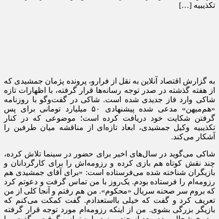
تکذیبیه […]
به گزارش اقتصاد آنلاین به نقل از فرارو، پرونده پژمان جمشیدی که
از هفته گذشته در صدر توجه رسانه‌ها قرار گرفته، با اظهارات تازه
شاکی وارد فاز جدیدی شده است. شاکی در گفت‌و‌گو با روزنامه
«هم‌میهن» مدعی شده پیشنهادی ۵۰ میلیارد تومانی برای پس
گرفتن شکایت خود دریافت کرده است؛ موضوعی که در کنار
تکذیبیه وکیل جمشیدی، ابعاد تازه‌ای از مناقشه میان طرفین را
آشکار می‌کند.
شاکی می‌گوید در سال‌های اخیر برای حضور در سینما تلاش کرده،
چند نقش کوتاه هم بازی کرده و رزومه‌اش را برای کارگردانان و
بازیگران شناخته شده می‌فرستاده است: «برای آقای جمشیدی هم
رزومه‌ام را فرستاده بودم. یک‌روز با من تماس گرفت و دعوتم کرد
که بروم سر صحنه سریال «محکوم». من هم رفتم و آنجا کلی از من
تعریف کرد و گفت که خیلی بااستعدادم. گفت کمکت می‌کنم که
بازیگر بزرگی بشوی. من از اینکه رزومه‌ام مورد توجه قرار گرفته
بود، خوشحال بودم. بعد از چند روز دوباره تماس گرفت و گفت، بیا