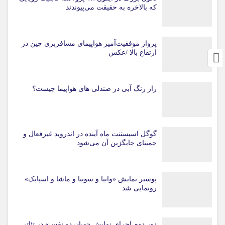
که بالاخره به حقیقت می‌پیوندند
پرواز موفقیت‌آمیز هواپیمای مسافربری چین در
ارتفاع بالا /عکس
راز رنگ آبی در صندلی های هواپیما چیست؟
گوگل اسیستنت ماه آینده در اندروید غیرفعال و
جمینای جایگزین آن می‌شود
پوستر نمایش «وانیا و سونیا و ماشا و اسپایک»
رونمایی شد
دور دوم اجرای نمایش «میان دو نفس» در تئاتر