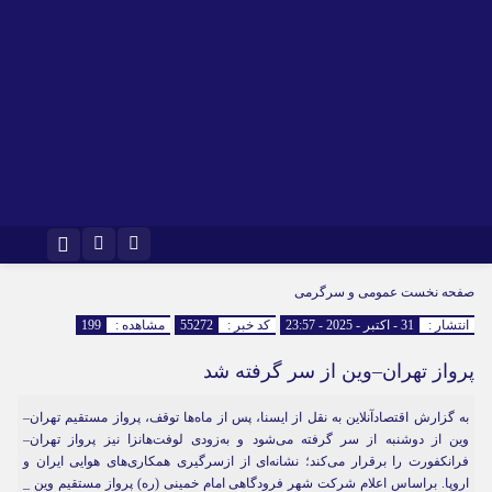
اینستاگرام
تلگرام
صفحه نخست
عمومی و سرگرمی
انتشار :
31 - اکتبر - 2025 - 23:57
کد خبر :
55272
مشاهده :
199
پرواز تهران–وین از سر گرفته شد
به گزارش اقتصادآنلاین به نقل از ایسنا، پس از ماه‌ها توقف، پرواز مستقیم تهران–
وین از دوشنبه از سر گرفته می‌شود و به‌زودی لوفت‌هانزا نیز پرواز تهران–
فرانکفورت را برقرار می‌کند؛ نشانه‌ای از ازسرگیری همکاری‌های هوایی ایران و
اروپا. براساس اعلام شرکت شهر فرودگاهی امام خمینی (ره) پرواز مستقیم وین _