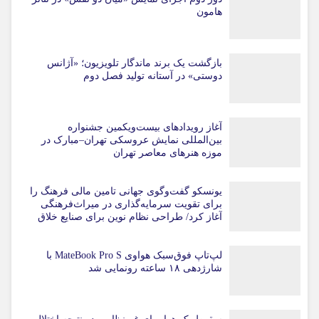
هامون
بازگشت یک برند ماندگار تلویزیون؛ «آژانس
دوستی» در آستانه تولید فصل دوم
آغاز رویدادهای بیست‌ویکمین جشنواره
بین‌المللی نمایش عروسکی تهران–مبارک در
موزه هنرهای معاصر تهران
یونسکو گفت‌وگوی جهانی تامین مالی فرهنگ را
برای تقویت سرمایه‌گذاری در میراث‌فرهنگی
آغاز کرد/ طراحی نظام نوین برای صنایع خلاق
لپ‌تاپ فوق‌سبک هواوی MateBook Pro S با
شارژدهی ۱۸ ساعته رونمایی شد