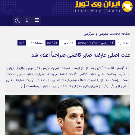
اینستاگرام
تلگرام
صفحه نخست
عمومی و سرگرمی
انتشار :
2 - نوامبر - 2025 - 05:58
کد خبر :
55459
مشاهده :
154
علت اصلی عارضه صابر کاظمی صراحتاً اعلام شد
به گزارش اقتصاد آنلاین به نقل از ایسنا، «میلاد تقوی»، رئیس فدراسیون والیبال ایران،
با تأیید وخامت حال صابر کاظمی گفت: «همه می‌دانند شرایط صابر بسیار سخت
است. پزشک معالج به‌صورت شفاف توضیح داد که این عارضه در اثر یک ضایعه مغزی
ناشی از پارگی یکی از شریان‌های مغز ایجاد شده و این اتفاق می‌توانست […]