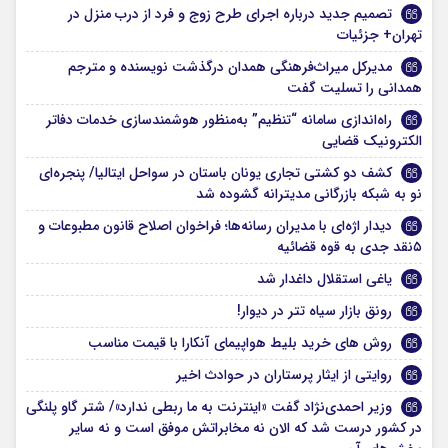
تصمیم جدید درباره اجرای طرح زوج و فرد از درب منزل در
تهران+ جزئیات
مدیرکل میراث‌فرهنگی همدان درگذشت نویسنده و مترجم
همدانی را تسلیت گفت
راه‌اندازی سامانه “تنظیم” به‌منظور هوشمندسازی خدمات دفاتر
الکترونیک قضایی
کشف دو کشتی تجاری یونان باستان در سواحل ایتالیا/ پنجره‌ای
نو به شبکه بازرگانی مدیترانه گشوده شد
دیدار اژه‌ای با مدیران رسانه‌ها؛ فراخوان اصلاح قانون مطبوعات و
۵نقد جدی به قوه قضائیه
یاغی استقلال داغدار شد
رونق بازار سیاه تتر در دیوار!
روش های خرید بلیط هواپیمای آنکارا با قیمت مناسب
روایتی از ایثار پرستاران در حوادث اخیر
وزیر احمدی‌نژاد گفت «اینترنت به ما ربطی ندارد»/ شتر گاو پلنگی
در کشور درست شد که الان نه مخابراتش موفق است و نه سایر