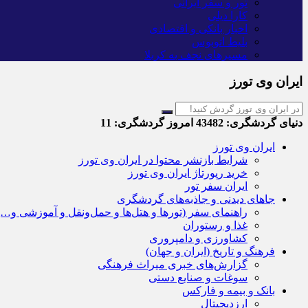
تور و سفر ایرانی
کارا دیلی
اخبار بانکی و اقتصادی
بلیط اتوبوس
مسیرهای نجف به کربلا
ایران وی تورز
دنیای گردشگری:
43482
امروز گردشگری:
11
ایران وی تورز
شرایط بازنشر محتوا در ایران وی تورز
خرید رپورتاژ ایران وی تورز
ایران سفر تور
جاهای دیدنی و جاذبه‌های گردشگری
راهنمای سفر (تورها و هتل‌ها و حمل‌و‌نقل و آموزشی و…)
غذا و رستوران
کشاورزی و دامپروری
فرهنگ و تاریخ (ایران و جهان)
گزارش‌های خبری میراث فرهنگی
سوغات و صنایع دستی
بانک و بیمه و فارکس
ارزدیجیتال