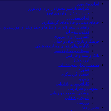
ایران وی تورز
شرایط بازنشر محتوا در ایران وی تورز
خرید رپورتاژ ایران وی تورز
ایران سفر تور
جاهای دیدنی و جاذبه‌های گردشگری
راهنمای سفر (تورها و هتل‌ها و حمل‌و‌نقل و آموزشی و…)
غذا و رستوران
کشاورزی و دامپروری
فرهنگ و تاریخ (ایران و جهان)
گزارش‌های خبری میراث فرهنگی
سوغات و صنایع دستی
بانک و بیمه و فارکس
ارزدیجیتال
صنعت و تجارت و خدمات
فناوری
اقتصاد گردشگری
خودرو
کارآفرینی و بازاریابی
عمومی و سرگرمی
پزشکی، سلامت و زیبایی
حقوق و قضایی
ورزشی
سایر راه‌ها