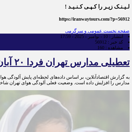
لـیـنـک زیـر را کـپـی کـنـیـد !
https://iranwaytours.com/?p=56912
صفحه نخست
عمومی و سرگرمی
انتشار :
10 - نوامبر - 2025 - 17:59
کد خبر :
56912
مشاهده :
160
تعطیلی مدارس تهران فردا ۲۰ آبان ۱۴۰۴ / سه‌شنبه مدارس ابتدایی و متوسطه تعطیل شد؟
به گزارش اقتصادآنلاین، بر اساس داده‌های لحظه‌ای پایش آلودگی هوا
مدارس را افزایش داده است. وضعیت فعلی آلودگی هوای تهران شاخص آلودگی هو