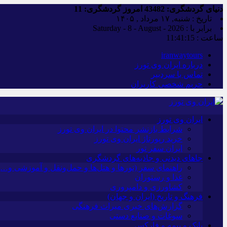
دنیای گردشگری:
43482
امروز گردشگری:
11
تاریخ : شنبه, ۱۷ مرداد , ۱۴۰۵
برابر با : Saturday - 8 - August - 2026
ساعت :
11:41:16
iranwaytours
درباره ایران وی تورز
تماس با سردبیر
حریم شخصی کاربران
ایران وی تورز
شرایط بازنشر محتوا در ایران وی تورز
خرید رپورتاژ ایران وی تورز
ایران سفر تور
جاهای دیدنی و جاذبه‌های گردشگری
راهنمای سفر (تورها و هتل‌ها و حمل‌و‌نقل و آموزشی و…)
غذا و رستوران
کشاورزی و دامپروری
فرهنگ و تاریخ (ایران و جهان)
گزارش‌های خبری میراث فرهنگی
سوغات و صنایع دستی
بانک و بیمه و فارکس