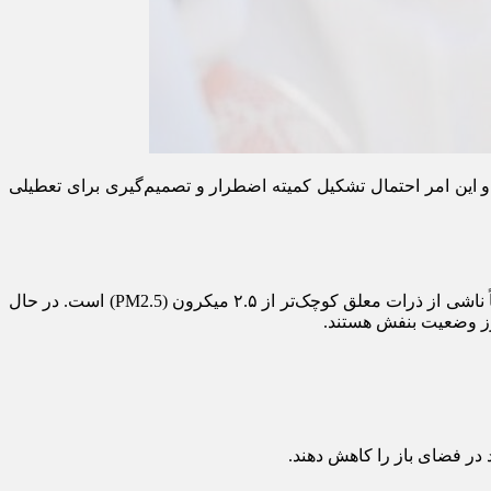
و این امر احتمال تشکیل کمیته اضطرار و تصمیم‌گیری برای تعطیلی
شاخص آلودگی هوای تهران در حال حاضر روی عدد ۱۵۲ و در وضعیت قرمز (ناسالم برای همه گروه‌ها) قرار گرفته است. این آلودگی عمدتاً ناشی از ذرات معلق کوچک‌تر از ۲.۵ میکرون (PM2.5) است. در حال
در فضای باز را کاهش دهند.