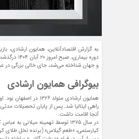
به گزارش اقتصادآنلاین، همایون ارشادی، بازی
دوره بیماری،
و جهان شناخته می‌شد، جای خالی بزرگی در ع
بیوگرافی همایون ارشادی
آنجا اقامت داشت.
در سال ۱۳۷۵ توسط تهمینه میلانی ب
کیارستمی، «طعم گیلاس» (برنده نخل طلای کن ۱۹۹۷) شد؛ حضوری که مسیر زندگی هنری‌اش را دگرگون ک
پس از آن، در فیلم «درخت گلابی» ساخته داریوش