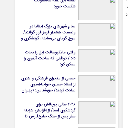
نقشه اپل علیه سامسونگ
د
شکست خورد
ه
تمام شهرهای بزرگ ایتالیا در
وضعیت هشدار قرمز قرار گرفتند/
موج گرمای بی‌سابقه، گردشگری و
زیرساخت‌های اروپا را تحت فشار
قرار داد
وقتی مایکروسافت اپل را نجات
داد / توافقی که ساخت آیفون را
ممکن کرد
جمعی از مدیران فرهنگی و هنری
از استاد حسین خواجه‌امیری
عیادت کردند/ حق‌شناس: «پهلوان
آواز ایران» شایسته‌ترین توصیف
برای استاد ایرج است
۲۰۲۶ سالی پرچالش برای
گردشگری آسیا/ از افزایش هزینه
سفر پس از جنگ خلیج‌فارس تا
رقابت در شرق آسیا