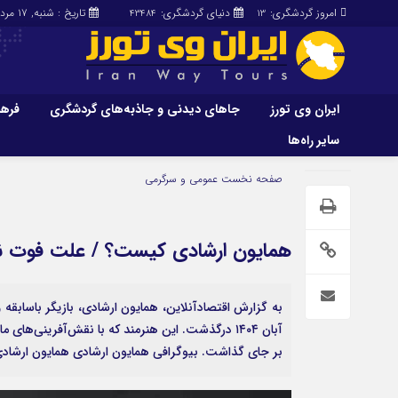
امروز گردشگری:
دنیای گردشگری:
تاریخ : شنبه, ۱۷ مرداد , ۱۴۰۵
43484
13
ایران وی تورز
جاهای دیدنی و جاذبه‌های گردشگری
فرهن
سایر راه‌ها
ایران وی تورز
جاهای دیدنی و 
صفحه نخست
عمومی و سرگرمی
گردشگری
شرایط بازنشر محتوا در ایران وی تورز
راهنمای سفر (توره
حمل‌و‌نقل و آموزشی و…)
خرید رپورتاژ ایران وی تورز
همایون ارشادی کیست؟ / علت فوت ن
غذا و رستوران
ایران سفر تور
کشاورزی و دامپروری
عمومی و سرگرمی
سایر راه‌ها
آبان ۱۴۰۴ درگذشت. این هنرمند که با نقش‌آفرینی‌
بر جای گذاشت. بیوگرافی همایون ارشادی همایون ارشادی متولد 
پزشکی، سلامت و زیبایی
تور و سفر ایرانی
حقوق و قضایی
کارا دیلی