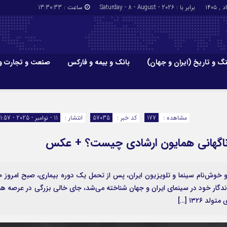
برابر با : Saturday - 8 - August - 2026
ساعت :
13:30:34
گ و تاریخ (ایران و جهان)
بانک و بیمه و فارکس
صنعت و تجارت و
جاذبه‌های
فرهنگ و تاریخ (ایران و جهان)
بانک و بیمه
گزارش‌های خبری میراث فرهنگی
ارزدیجیتال
مشاهده :
177
کد خبر :
57035
انتشار :
11 - نوامبر - 2025 - 11:57
ا و هتل‌ها و
سوغات و صنایع دستی
اگهانی همایون ارشادی چیست؟ + عکس
به گزارش اقتصادآنلاین، همایون ارشادی، بازیگر
های ماندگار خود در سینمای ایران و جهان شناخته می‌شد، جای خالی بزرگی در عرصه هن
۱۳۲۶ […]