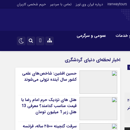
iranwaytours
درباره ایران وی تورز
تماس با سردبیر
حریم شخصی کاربران
 خدمات
عمومی و سرگرمی
 و فارکس
صنعت و تجارت و خدمات
اینستاگرام
اخبار لحظه‌ای دنیای گردشگری
فناوری
تلگرام
حسین افشین: شاخص‌های علمی
اقتصاد گردشگری
کشور سال آینده نزولی می‌شوند
خودرو
کارآفرینی و بازاریابی
هتل های نزدیک حرم امام رضا با
 باسابقه و خوش‌نام سینما و تلویزیون ایران، پس از تحمل یک دوره بیماری، صبح امروز ۲۰
قیمت مناسب کدامند؟ معرفی 13
ر
هتل زیر 1 میلیون تومان
سرقت گنجینه ۲۵۰۰ ساله، فرانسه