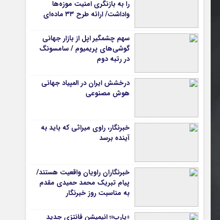
را به بازنگری امنیت موزه‌ها
واداشت/ ارائه طرح ۳۳ ماده‌ای
برای صیانت از میراث‌فرهنگی
سهم چشمگیر اپل از بازار جهانی
گوشی‌های پریمیوم / سامسونگ
در رتبه دوم
درخشش ایران در المپیاد جهانی
هوش مصنوعی
خبرنگار، راوی میراثی که باید به
آینده برسد
خبرنگاران راویان واقعیت هستند/
پیام تبریک محمد حمیدی مقدم
به مناسبت روز خبرنگار
«یارپ»؛ انیمیشن فانتزی جدید