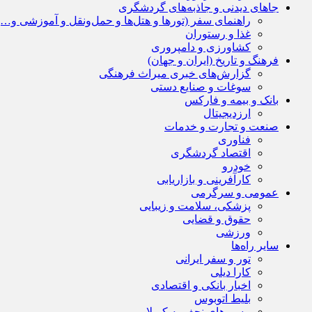
جاهای دیدنی و جاذبه‌های گردشگری
راهنمای سفر (تورها و هتل‌ها و حمل‌و‌نقل و آموزشی و…)
غذا و رستوران
کشاورزی و دامپروری
فرهنگ و تاریخ (ایران و جهان)
گزارش‌های خبری میراث فرهنگی
سوغات و صنایع دستی
بانک و بیمه و فارکس
ارزدیجیتال
صنعت و تجارت و خدمات
فناوری
اقتصاد گردشگری
خودرو
کارآفرینی و بازاریابی
عمومی و سرگرمی
پزشکی، سلامت و زیبایی
حقوق و قضایی
ورزشی
سایر راه‌ها
تور و سفر ایرانی
کارا دیلی
اخبار بانکی و اقتصادی
بلیط اتوبوس
مسیرهای نجف به کربلا