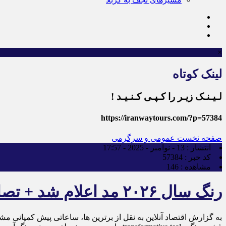
×
لینک کوتاه
لـیـنـک زیـر را کـپـی کـنـیـد !
https://iranwaytours.com/?p=57384
صفحه نخست
عمومی و سرگرمی
انتشار :
13 - نوامبر - 2025 - 17:57
کد خبر :
57384
مشاهده :
146
رنگ سال ۲۰۲۶ مد اعلام شد + تصاویر