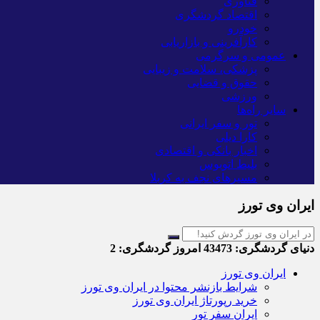
فناوری
اقتصاد گردشگری
خودرو
کارآفرینی و بازاریابی
عمومی و سرگرمی
پزشکی، سلامت و زیبایی
حقوق و قضایی
ورزشی
سایر راه‌ها
تور و سفر ایرانی
کارا دیلی
اخبار بانکی و اقتصادی
بلیط اتوبوس
مسیرهای نجف به کربلا
ایران وی تورز
دنیای گردشگری:
43473
امروز گردشگری:
2
ایران وی تورز
شرایط بازنشر محتوا در ایران وی تورز
خرید رپورتاژ ایران وی تورز
ایران سفر تور