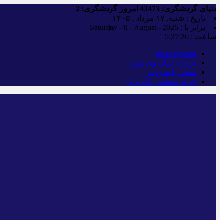
دنیای گردشگری:
43473
امروز گردشگری:
2
تاریخ : شنبه, ۱۷ مرداد , ۱۴۰۵
برابر با : Saturday - 8 - August - 2026
ساعت :
5:27:27
iranwaytours
درباره ایران وی تورز
تماس با سردبیر
حریم شخصی کاربران