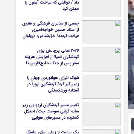
داد / توافقی که ساخت آیفون را
ممکن کرد
جمعی از مدیران فرهنگی و هنری
از استاد حسین خواجه‌امیری
عیادت کردند/ حق‌شناس: «پهلوان
آواز ایران» شایسته‌ترین توصیف
برای استاد ایرج است
۲۰۲۶ سالی پرچالش برای
گردشگری آسیا/ از افزایش هزینه
سفر پس از جنگ خلیج‌فارس تا
رقابت در شرق آسیا
شوک انرژی هوانوردی جهان را
زمین‌گیر کرد/ گردشگری اروپا در
آستانه ورشکستگی
تغییر مسیر گردشگران اروپایی زیر
سایه گرانی سوخت جت/ اختلال
گسترده در مسیرهای هوایی
یک ساعت از زمان ایلان ماسک