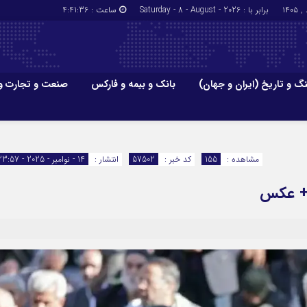
برابر با : Saturday - 8 - August - 2026
ساعت :
4:41:38
گ و تاریخ (ایران و جهان)
بانک و بیمه و فارکس
صنعت و تجارت و
جاذبه‌های
فرهنگ و تاریخ (ایران و جهان)
بانک و بیمه
گزارش‌های خبری میراث فرهنگی
ارزدیجیتال
مشاهده :
155
کد خبر :
57502
انتشار :
14 - نوامبر - 2025 - 23:57
ا و هتل‌ها و
سوغات و صنایع دستی
) + عکس