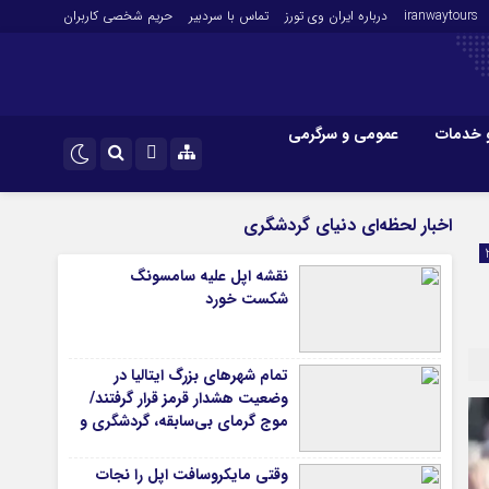
iranwaytours
درباره ایران وی تورز
تماس با سردبیر
حریم شخصی کاربران
 خدمات
عمومی و سرگرمی
 و فارکس
صنعت و تجارت و خدمات
اینستاگرام
اخبار لحظه‌ای دنیای گردشگری
فناوری
تلگرام
نقشه اپل علیه سامسونگ
اقتصاد گردشگری
شکست خورد
خودرو
کارآفرینی و بازاریابی
تمام شهرهای بزرگ ایتالیا در
وضعیت هشدار قرمز قرار گرفتند/
موج گرمای بی‌سابقه، گردشگری و
زیرساخت‌های اروپا را تحت فشار
قرار داد
وقتی مایکروسافت اپل را نجات