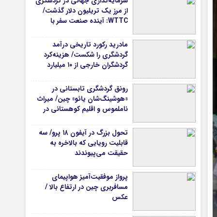
سرمایه‌گذاری جهانی در گردشگری
از مرز یک تریلیون دلار گذشت/
WTTC: آینده صنعت سفر با
شتاب سرمایه‌گذاری جهانی
تضمین می‌شود
مادرید رکورد تاریخی درآمد
گردشگری را شکست/ هزینه‌کرد
گردشگران خارجی از ۱۰ میلیارد
یورو فراتر رفت
رونق گردشگری تابستانی در
«هوشینگ‌شان یائو» چین/ میراث
ناملموس و اقلیم کوهستانی در
کانون توجه گردشگران
تحول بزرگ در آیفون ۱۸ پرو/ سه
قابلیت رویایی که بالاخره به
حقیقت می‌پیوندند
پرواز موفقیت‌آمیز هواپیمای
مسافربری چین در ارتفاع بالا /
عکس