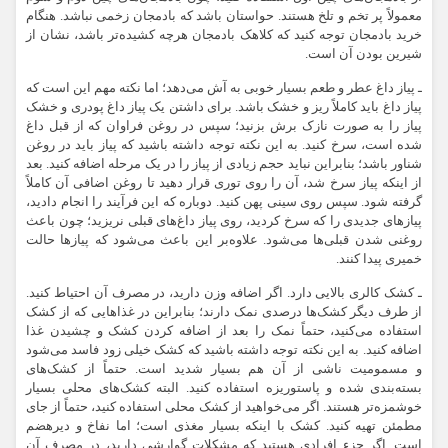
معمولاً پر تخم و تلخ هستند. حواستان باشد که بادمجان زخمی نباشد. هنگام
خرید بادمجان توجه کنید که کلاهک بادمجان هرچه کشیده‌تر باشد، نشان از
شیرین بودن آن است.
ـ پیاز داغ عطر و طعم بسیار خوبی به آش می‌دهد؛ اما نکته مهم این است که
پیاز داغ باید کاملاً ریز و خشک باشد. برای داشتن یک پیاز داغ پودری و خشک
پیاز را به صورت نازک برش بزنید؛ سپس در روغن فراوان که از قبل داغ
شده است، سرخ کنید. به این نکته توجه داشته باشید که پیاز باید در روغن
شناور باشد؛ بنابراین نباید حجم زیادی از پیاز را در یک مرحله اضافه کنید. بعد
از اینکه پیاز سرخ شد، آن را روی توری قرار دهید تا روغن اضافی آن کاملاً
گرفته شود. سپس روی سینی پهن کنید. دوباره که این فرآیند را انجام دادید،
پیاز‌های جدیدی را که سرخ کردید، روی پیاز داغ‌های قبلی نریزید؛ چون باعث
روغنی شدن قبلی‌ها می‌شود. علاوه‌بر این باعث می‌شود که پیاز‌ها حالت
خمیری پیدا کنند.
ـ کشک کالری بالایی دارد. اگر اضافه وزن دارید، در مصرف آن احتیاط کنید.
از طرف دیگر کشک‌ها درصدی نمک دارند؛ بنابراین در غذا‌هایی که از کشک
استفاده می‌کنید، حتماً نمک را بعد از اضافه کردن کشک و چشیدن غذا
اضافه کنید. به این نکته توجه داشته باشید که کشک خیلی زود فاسد می‌شود
و مسمومیت ناشی از آن هم بسیار شدید است. حتماً از کشک‌های
بسته‌بندی شده و پاستوریزه استفاده کنید. البته کشک‌های محلی بسیار
خوشمزه‌تر هستند. اگر می‌خواهید از کشک محلی استفاده کنید، حتماً از جای
مطمئن تهیه کنید. کشک با اینکه بسیار مغذی است؛ اما نفاخ و دیرهضم
است. اگر جزء افرادی هستید که مشکلات گوارشی دارید، در مصرف آن