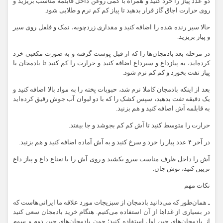
دو عدد پیاز را خرد کنید و همراه با کمی روغن داخل قابلمه مناسب بریزید و
روی حرارت اجاق گاز قرار بدهید تا پیاز کم کم نرم و طلایی شود.
حالا سیر رنده شده را اضافه کنید و مقداری زردچوبه، نمک و فلفل روی سیر
و پیاز بریزید.
در مرحله بعد بادمجان‌ها را که از قبل پوست گرفته و به صورت مکعبی خرد
کرده‌اید، به پیازداغ و سیرداغ اضافه کنید و حرارت را کم کنید تا بادمجان با
پیاز تفت بخورد و کم کم نرم شود.
بعد از اینکه بادمجان کاملا نرم شد، حبوبات پخته را به مواد بالا اضافه کنید و
یک دقیقه تفت بدهید، سپس کشک را که با دو لیوان آب جوش رقیق کرده‌اید
به قابلمه آش اضافه کنید و هم بزنید.
حرارت را متوسط کنید تا آش کم کم بجوشد و جا بیفتد.
در آخر ۴ عدد پیاز را خرد و سرخ کنید و به آش آماده اضافه کنید و هم بزنید.
آش را داخل ظرف مناسب سرو بکشید و روی آش را با نعناع داغ و پیاز داغ
تزیین کنید، نوش جان.
نکات مهم
ـ همان‌طور که می‌دانید بادمجان از سبزیجات مورد علاقه ما ایرانی‌هاست که
در بسیاری از غذا‌ها از آن استفاده می‌کنیم. هنگام خرید بادمجان سعی کنید
از بادمجان‌های چین اول استفاده کنید؛ چون بادمجان‌های چین دوم و سوم