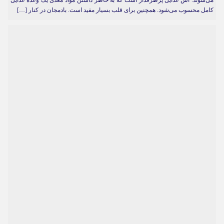
می‌شوند. آش غذایی پرطرفدار است که به خاطر داشتن مواد مغذی یک وعده غذایی
کامل محسوب می‌شود. همچنین برای قلب بسیار مفید است. بادمجان در کنار […]