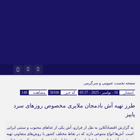
اینستاگرام
تلگرام
صفحه نخست
عمومی و سرگرمی
انتشار :
16 - نوامبر - 2025 - 05:57
کد خبر :
58106
مشاهده :
148
طرز تهیه آش بادمجان ملایری مخصوص روز‌های سرد
پاییز
به گزارش اقتصادآنلاین به نقل از فرارو، آش یکی از غذا‌های محبوب و سنتی ایرانی
است. آش‌ها انواع متنوعی دارند که در نقاط مختلف کشور با روش‌های متفاوتی تهیه