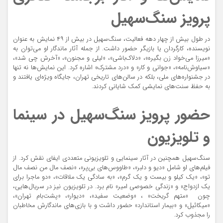
پرویز سنگ‌سهیل
در طول بیش از چهار دهه فعالیت، سنگ‌سهیل در بیش از ۴۹ نمایش به عنوان
نویسنده، کارگردان یا بازیگر حضور داشت. از جمله آثار ماندگار او می‌توان به
«میرزا می‌خواد زن بگیره»، «دلاک‌باشی»، «لیلی و مجنون»، «آخرش چی شد»،
«سیاوش‌نامه»، «جوانی و کار» و «درد مشترک» اشاره کرد. این نمایش‌ها نه تنها
در جشنواره‌های ملی، بلکه در سالن‌های تاریخی تهران، جایگاه ویژه‌ای یافتند و
به حفظ سنت‌های نمایشی کمک شایانی کردند.
حضور پرویز سنگ‌سهیل در سینما
و تلویزیون
سنگ‌سهیل همچنین در آثار سینمایی و تلویزیونی متعددی ایفای نقش کرد. از
فیلم‌های او شامل «دیو و دلبر»، «طاووس‌های بی‌پر»، «نصف مال من نصف مال
تو»، «یک کیلو و بیست و یک گرم»، «به سادگی یک ملاقات»، «دو ماجرا برای
یک ازدواج» و «زندگی خصوصی امیر» نام برد. در تلویزیون نیز در سریال‌هایی،
چون «متهم گریخت» ، «وضعیت سفید»، «دیوار»، «پشت‌بام تهران»،
«میکائیل» و «بیمار استاندارد» حضور داشت و با بازی‌های ماندگارش مخاطبان
را مجذوب کرد.