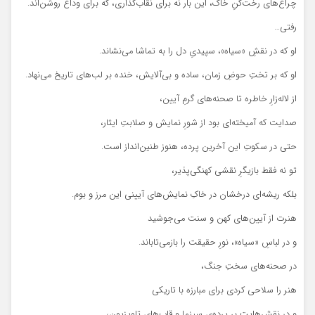
چراغ‌های رخت‌کنِ خاک، این بار نه برای نقاب‌گذاری، که برای وداع روشن‌اند.
رفتی…
او که در نقشِ «سیاه»، سپیدیِ دل را به تماشا می‌نشاند.
او که بر تختِ حوضِ زمان، ساده و بی‌آلایش، خنده بر لب‌های تاریخ می‌نهاد.
از لاله‌زارِ خاطره تا صحنه‌های گرمِ آیین،
صدایت که آمیخته‌ای بود از شورِ نمایش و صلابتِ ایثار،
حتی در سکوتِ این آخرین پرده، هنوز طنین‌انداز است.
تو نه فقط بازیگرِ نقشی کهنگی‌پذیر،
بلکه ریشه‌ای درخشان در خاکِ نمایش‌های آیینی این مرز و بوم.
هنرت از آیین‌های کهن و سنت می‌جوشید
و در لباسِ «سیاه»، نورِ حقیقت را بازمی‌تاباند.
در صحنه‌های سختِ جنگ،
هنر را سلاحی کردی برای مبارزه با تاریکی
و در نقش‌هایت بر پرده‌ی سینما و قاب‌های تلویزیون،