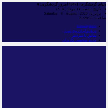
دنیای گردشگری:
43471
امروز گردشگری:
0
تاریخ : شنبه, ۱۷ مرداد , ۱۴۰۵
برابر با : Saturday - 8 - August - 2026
ساعت :
21:28:56
iranwaytours
درباره ایران وی تورز
تماس با سردبیر
حریم شخصی کاربران