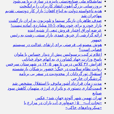
نمایشگاه ملی صنایع‌دستی پاییزه در ساری برپا می‌شود
بروزرسانی بزرگ آیفون انتقاد کاربران را برانگیخت
هدیه ناخواسته دولت به اتباع افغان؛ بازار کار دودستی تقدیم
مهاجران شد
صدف طاهریان بازیگر سینما و تلویزیون به ایران بازگشت
بازار خودرو برای خودروهای 5-10 میلیاردی آماده نیست!
عرضه اوراق اختیار فروش تبعی از شنبه آینده
ارائه گزارشی از حریق عمدی بازار سنتی رشت به رئیس
جمهور
هوش مصنوعی فرصتی برای ارتقای عدالت در سیستم
قضایی است؟
اعلام ترکیب پرسپولیس پیش از دیدار حساس با ملوان
پاسخ وزارت جهاد کشاورزی به اتهام جواد خیابانی
افزایش ۳۶ کلاس درس تا مهر ۱۴۰۵ در شهرستان سرخس
روایت نظام سلامت در جنگ؛ حضور پزشکان بازنشسته
استقبال تورگردانان از محدودیت در سفر بی برنامه
گردشگران خارجی
مدت زمان قرارداد آشورماتوف با استقلال مشخص شد
قیمت‌گذاری دستوری و ناترازی انرژی متهمان کاهش سود
صنایع
تهران نهمین شهر آلوده جهان شد+ عکس
«نجات آب» _ ۵ | جمع‌آوری آب باران در مزارع با
«میکرودام‌های خاکی»