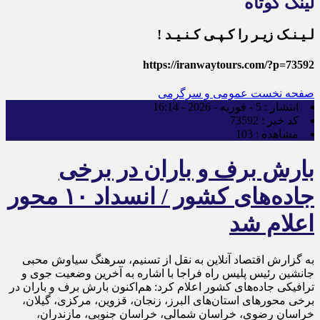
لینک کوتاه
لـیـنـک زیـر را کـپـی کـنـیـد !
https://iranwaytours.com/?p=73592
صفحه نخست
عمومی و سرگرمی
انتشار :
5 - فوریه - 2026 - 16:14
کد خبر :
73592
مشاهده :
103
بارش برف و باران در برخی
جاده‌های کشور / انسداد ۱۰ محور
اعلام شد
به گزارش اقتصاد آنلاین به نقل از تسنیم، سرهنگ سیاوش محبی
جانشین رئیس پلیس راه فراجا با اشاره به آخرین وضعیت جوی و
ترافیکی جاده‌های کشور اعلام کرد: هم‌اکنون بارش برف و باران در
برخی محورهای استان‌های البرز، زنجان، قزوین، مرکزی، گیلان،
خراسان رضوی، خراسان شمالی، خراسان جنوبی، مازندران،