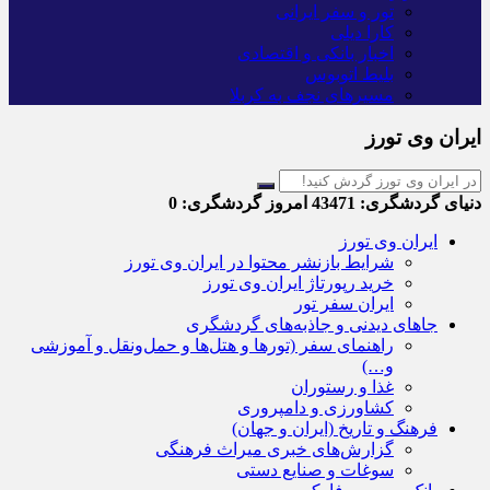
تور و سفر ایرانی
کارا دیلی
اخبار بانکی و اقتصادی
بلیط اتوبوس
مسیرهای نجف به کربلا
ایران وی تورز
دنیای گردشگری:
43471
امروز گردشگری:
0
ایران وی تورز
شرایط بازنشر محتوا در ایران وی تورز
خرید رپورتاژ ایران وی تورز
ایران سفر تور
جاهای دیدنی و جاذبه‌های گردشگری
راهنمای سفر (تورها و هتل‌ها و حمل‌و‌نقل و آموزشی
و…)
غذا و رستوران
کشاورزی و دامپروری
فرهنگ و تاریخ (ایران و جهان)
گزارش‌های خبری میراث فرهنگی
سوغات و صنایع دستی