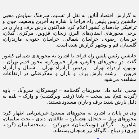
به گزارش اقتصاد آنلاین به نقل از تسنیم، سرهنگ سیاوش محبی
جانشین رئیس پلیس راه فراجا با اشاره به آخرین وضعیت جوی و
ترافیکی جاده‌های کشور اعلام کرد: هم‌اکنون بارش برف و باران در
برخی محورهای استان‌های البرز، زنجان، قزوین، مرکزی، گیلان،
خراسان رضوی، خراسان شمالی، خراسان جنوبی، مازندران،
گلستان، قم و بوشهر گزارش شده است.
جانشین رئیس پلیس راه فراجا با اشاره به محورهای شمالی کشور
گفت: در محورهای چالوس، هراز، فیروزکوه، محور قدیم تهران –
بومهن، آزادراه تهران – پردیس، آزادراه تهران – شمال و آزادراه
قزوین – رشت بارش برف و باران و مه‌گرفتگی در ارتفاعات
مشاهده می‌شود.
محبی ادامه داد: محورهای گنجنامه – تویسرکان، سروآباد – پاوه
(گردنه تته)، سی‌سخت – پادنا (رفت وبرگشت) و وازک – بلده به
دلیل بارش شدید برف و باران مسدود هستند.
وی در پایان با اشاره به محورهای مسدود غیرشریانی اظهار کرد:
محورهای پونل – خلخال، هشتگرد – طالقان، دندی – تخت سلیمان،
شاهرود – گرگان (توسکستان)، شهرکرد ـ مسجدسلیمان (گردنه
چری) و دیباج ـ گلوگاه نیز همچنان بسته‌اند.