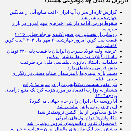
کاربران به دنبال چه موضوعی هستند؟
گزارش تازه از بحران آب ایران / افت منابع آبی از میانگین
جهان هم بیشتر شد
سقوط بورس ادامه دار شد | خبرهای مهم امروز در بازار
سرمایه
رونمایی از نخستین تیم صعودکننده به جام جهانی ۲۰۲۶
قیمت بیت کوین امروز چهارشنبه ۲ مهر ماه ۱۴۰۴/بیت کوین
کاهشی شد
عرضه اولیه فولاد سیرجان ایرانیان با قیمت پایه ۳۳۰ تومان
ماسال گیلان؛ دیدنی‌ها، نقشه و عکس
دیپلماسی استانی بازوی دیپلماسی ملی؛ یزد ظرفیت
نقش‌آفرینی منطقه‌ای دارد
دست یاری میبدی‌ها با هنرمندان صنایع دستی در رنگرزی
سنتی+فیلم
تتر عقب نشست/ بلاتکلیفی بازار در سایه مذاکرات
هشدار به وزارت اقتصاد در مورد هزینه کرد یک منبع درآمدی
بودجه۱۴۰۴
آیا روسیه جای ایران را در جام جهانی می‌گیرد؟
امیری در پرسپولیس ماندنی شد
خالق بیت‌کوین از بیل‌ گیتس ثروتمندتر شد!
«کارواش»؛ درام پول‌های نامرئی
۶محصول فناور و دانش‌بنیان قزوین رونمایی شد
پوشش زنده لیگ ملت‌های والیبال ایران – فرانسه/ خبر به