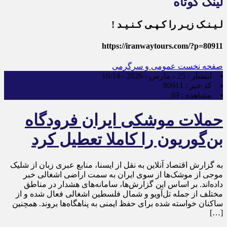
لینک کوتاه
لـیـنـک زیـر را کـپـی کـنـیـد !
https://iranwaytours.com/?p=80911
صفحه نخست
عمومی و سرگرمی
انتشار :
25 - مارس - 2026 - 16:14
کد خبر :
80911
مشاهده :
69
حملات موشکی ایران فرودگاه
بن‌گوریون را کاملا تعطیل کرد
به گزارش اقتصاد آنلاین به نقل از ایسنا، منابع عبری زبان از شلیک
موجی از موشک‌ها از سوی ایران به سمت اراضی اشغالی خبر
داده‌اند. بر اساس این گزارش‌ها، سامانه‌های هشدار در مناطق
مختلف از جمله تل‌آویو و شمال فلسطین اشغالی فعال شده و از
ساکنان خواسته شده برای حفظ ایمنی به پناهگاه‌ها بروند. همچنین
[…]