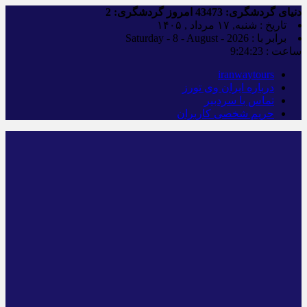
دنیای گردشگری:
43473
امروز گردشگری:
2
تاریخ : شنبه, ۱۷ مرداد , ۱۴۰۵
برابر با : Saturday - 8 - August - 2026
ساعت :
9:24:24
iranwaytours
درباره ایران وی تورز
تماس با سردبیر
حریم شخصی کاربران