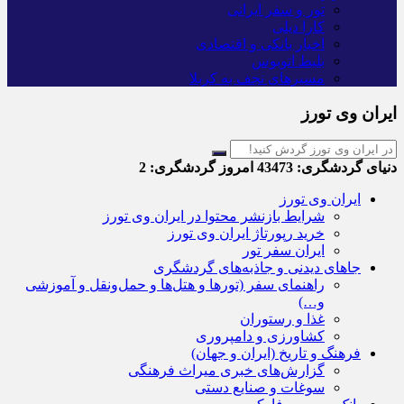
تور و سفر ایرانی
کارا دیلی
اخبار بانکی و اقتصادی
بلیط اتوبوس
مسیرهای نجف به کربلا
ایران وی تورز
دنیای گردشگری:
43473
امروز گردشگری:
2
ایران وی تورز
شرایط بازنشر محتوا در ایران وی تورز
خرید رپورتاژ ایران وی تورز
ایران سفر تور
جاهای دیدنی و جاذبه‌های گردشگری
راهنمای سفر (تورها و هتل‌ها و حمل‌و‌نقل و آموزشی
و…)
غذا و رستوران
کشاورزی و دامپروری
فرهنگ و تاریخ (ایران و جهان)
گزارش‌های خبری میراث فرهنگی
سوغات و صنایع دستی