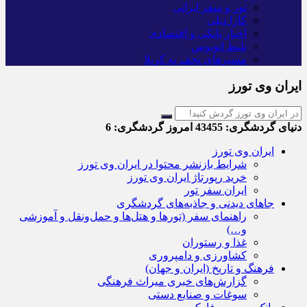
تور و سفر ایرانی
کارا دیلی
اخبار بانکی و اقتصادی
بلیط اتوبوس
مسیرهای نجف به کربلا
ایران وی تورز
دنیای گردشگری:
43455
امروز گردشگری:
6
ایران وی تورز
شرایط بازنشر محتوا در ایران وی تورز
خرید رپورتاژ ایران وی تورز
ایران سفر تور
جاهای دیدنی و جاذبه‌های گردشگری
راهنمای سفر (تورها و هتل‌ها و حمل‌و‌نقل و آموزشی
و…)
غذا و رستوران
کشاورزی و دامپروری
فرهنگ و تاریخ (ایران و جهان)
گزارش‌های خبری میراث فرهنگی
سوغات و صنایع دستی