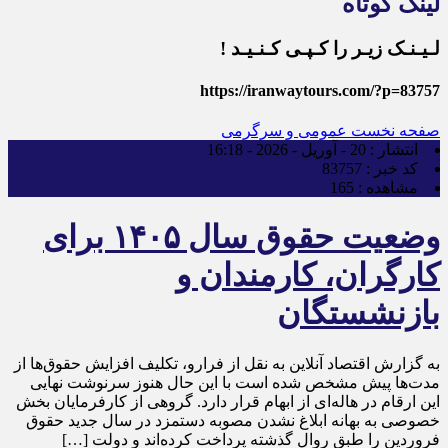
لینک کوتاه
لـیـنـک زیـر را کـپـی کـنـیـد !
https://iranwaytours.com/?p=83757
صفحه نخست
عمومی و سرگرمی
انتشار :
20 - آوریل - 2026 - 16:18
کد خبر :
83757
مشاهده :
165
وضعیت حقوق سال ۱۴۰۵ برای
کارگران، کارمندان و
بازنشستگان
به گزارش اقتصاد آنلاین به نقل از فرارو، تکلیف افزایش حقوق‌ها از
مدت‌‌‌ها پیش مشخص شده است با این حال هنوز سرنوشت نهایی
این ارقام در هاله‌ای از ابهام قرار دارد. گروهی از کارفرمایان بخش
خصوصی به بهانه ابلاغ نشدن مصوبه دستمزد در سال جدید حقوق
فروردین را طبق روال گذشته پرداخت کرده‌‌اند و دولت […]