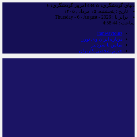
دنیای گردشگری:
43455
امروز گردشگری:
6
تاریخ : پنجشنبه, ۱۵ مرداد , ۱۴۰۵
برابر با : Thursday - 6 - August - 2026
ساعت :
4:58:45
iranwaytours
درباره ایران وی تورز
تماس با سردبیر
حریم شخصی کاربران