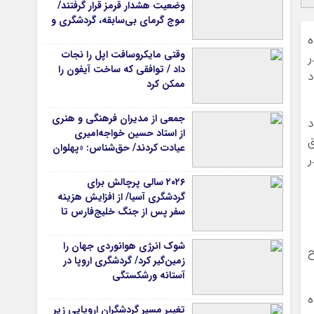
وضعیت هشدار قرمز قرار گرفتند/
موج گرمای بی‌سابقه، گردشگری و
زیرساخت‌های اروپا را تحت فشار
ه
قرار داد
وقتی مایکروسافت اپل را نجات
ر
داد / توافقی که ساخت آیفون را
د
ممکن کرد
جمعی از مدیران فرهنگی و هنری
د
از استاد حسین خواجه‌امیری
ق
عیادت کردند/ حق‌شناس: «پهلوان
ر
آواز ایران» شایسته‌ترین توصیف
برای استاد ایرج است
۲۰۲۶ سالی پرچالش برای
گردشگری آسیا/ از افزایش هزینه
سفر پس از جنگ خلیج‌فارس تا
رقابت در شرق آسیا
شوک انرژی هوانوردی جهان را
ح
زمین‌گیر کرد/ گردشگری اروپا در
آستانه ورشکستگی
ه
تغییر مسیر گردشگران اروپایی زیر