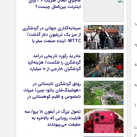
ماجرای اعمال ضریب ۲.۷ برای
اینترنت بین‌الملل چیست؟
ب
سرمایه‌گذاری جهانی در گردشگری
از مرز یک تریلیون دلار گذشت/
WTTC: آینده صنعت سفر با
،
شتاب سرمایه‌گذاری جهانی
تضمین می‌شود
مادرید رکورد تاریخی درآمد
گردشگری را شکست/ هزینه‌کرد
لستان بین ۱ تا ۲ درجه
گردشگران خارجی از ۱۰ میلیارد
یورو فراتر رفت
رونق گردشگری تابستانی در
ر مناطق نیم تا ۱ درجه
«هوشینگ‌شان یائو» چین/ میراث
ناملموس و اقلیم کوهستانی در
کانون توجه گردشگران
نیمه مرداد تا نیمه شهریور ۱۴۰۵: میانگین دما در استان‌های واقع در نواحی داخلی کشور و جنوب شرق کشور بین ۱
تحول بزرگ در آیفون ۱۸ پرو/ سه
قابلیت رویایی که بالاخره به
حقیقت می‌پیوندند
ی
ر