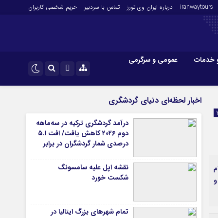
iranwaytours
درباره ایران وی تورز
تماس با سردبیر
حریم شخصی کاربران
 خدمات
عمومی و سرگرمی
 و فارکس
صنعت و تجارت و خدمات
اینستاگرام
اخبار لحظه‌ای دنیای گردشگری
فناوری
تلگرام
درآمد گردشگری ترکیه در سه‌ماهه
اقتصاد گردشگری
دوم ۲۰۲۶ کاهش یافت/ افت ۵.۱
خودرو
درصدی شمار گردشگران در برابر
افزایش هزینه‌کرد
کارآفرینی و بازاریابی
نقشه اپل علیه سامسونگ
م
شکست خورد
و
تمام شهرهای بزرگ ایتالیا در