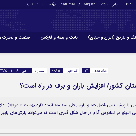
برابر با : Saturday - 8 - August - 2026
ساعت :
8:07:25
گ و تاریخ (ایران و جهان)
بانک و بیمه و فارکس
صنعت و تجارت و
جاذبه‌های
فرهنگ و تاریخ (ایران و جهان)
بانک و بیمه
گزارش‌های خبری میراث فرهنگی
ارزدیجیتال
مشاهده :
114
کد خبر :
88613
انتشار :
1 - می - 2026 - 22:15
ا و هتل‌ها و
سوغات و صنایع دستی
تان کشور/ افزایش باران و برف در راه است؟
اسی با پیش بینی فصل دما و بارش طی سه ماه آینده (اردیبهشت تا مرداد) اعلا
 النینو در اقیانوس آرام در حال شکل گیری است که می‌تواند بارش‌های پاییز 