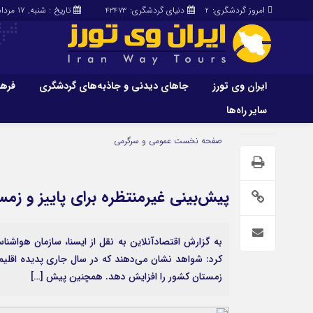
امروز گردشگری:
دنیای گردشگری:
تاریخ : شنبه, ۱۷ مرداد , ۱۴۰۵
43473
2
ایران وی تورز
جاهای دیدنی و جاذبه‌های گردشگری
فرهن
سایر راه‌ها
ایران وی تورز
جاهای دیدنی و 
صفحه نخست
عمومی و سرگرمی
گردشگری
شرایط بازنشر محتوا در ایران وی تورز
راهنمای سفر (توره
حمل‌و‌نقل و آموزشی و…)
خرید رپورتاژ ایران وی تورز
پیش‌بینی غیرمنتظره برای پاییز و زمس
غذا و رستوران
ایران سفر تور
کشاورزی و دامپروری
به گزارش اقتصادآنلاین به نقل از ایسنا، سازمان هواشن
عمومی و سرگرمی
سایر راه‌ها
کرد: شواهد نشان می‌دهند که در سال جاری پدیده اقلیمی
زمستان کشور را افزایش دهد. همچنین پیش […]
پزشکی، سلامت و زیبایی
تور و سفر ایرانی
حقوق و قضایی
کارا دیلی