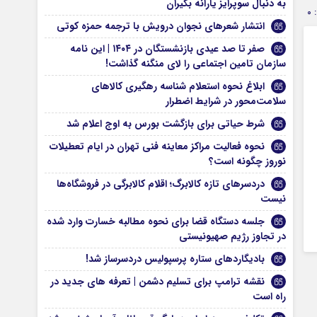
به دنبال سوپرایز یارانه بگیران
0
انتشار شعرهای نجوان درویش با ترجمه حمزه کوتی
صفر تا صد عیدی بازنشستگان در ۱۴۰۴ | این نامه
سازمان تامین اجتماعی را لای منگنه گذاشت!
ابلاغ نحوه استعلام شناسه رهگیری کالاهای
سلامت‌محور در شرایط اضطرار
شرط حیاتی برای بازگشت بورس به اوج اعلام شد
نحوه فعالیت مراکز معاینه فنی تهران در ایام تعطیلات
نوروز چگونه است؟
دردسرهای تازه کالابرگ؛ اقلام کالابرگی در فروشگاه‌ها
نیست
جلسه دستگاه قضا برای نحوه مطالبه خسارت وارد شده
در تجاوز رژیم صهیونیستی
بادیگاردهای ستاره پرسپولیس دردسرساز شد!
نقشه ترامپ برای تسلیم دشمن | تعرفه های جدید در
راه است