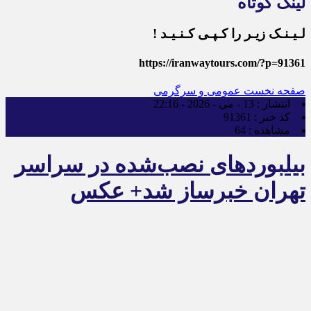
لینک کوتاه
لـیـنـک زیـر را کـپـی کـنـیـد !
https://iranwaytours.com/?p=91361
صفحه نخست
عمومی و سرگرمی
انتشار :
13 - می - 2026 - 22:16
کد خبر :
91361
مشاهده :
64
بیلبورد‌های نصب‌شده در سراسر
تهران خبرساز شد+ عکس