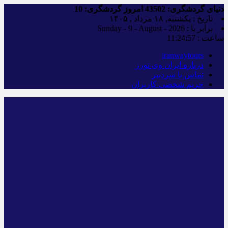
دنیای گردشگری:
43502
امروز گردشگری:
10
تاریخ : یکشنبه, ۱۸ مرداد , ۱۴۰۵
برابر با : Sunday - 9 - August - 2026
ساعت :
11:24:57
iranwaytours
درباره ایران وی تورز
تماس با سردبیر
حریم شخصی کاربران