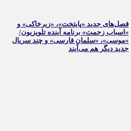
فصل‌های جدید «پایتخت»، «زیرخاکی» و
«اسباب زحمت» برنامه آینده تلویزیون/
«موسی»، «سلمان فارسی» و چند سریال
جدید دیگر هم می‌آیند