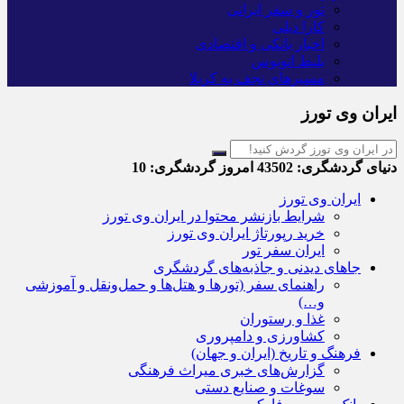
تور و سفر ایرانی
کارا دیلی
اخبار بانکی و اقتصادی
بلیط اتوبوس
مسیرهای نجف به کربلا
ایران وی تورز
دنیای گردشگری:
43502
امروز گردشگری:
10
ایران وی تورز
شرایط بازنشر محتوا در ایران وی تورز
خرید رپورتاژ ایران وی تورز
ایران سفر تور
جاهای دیدنی و جاذبه‌های گردشگری
راهنمای سفر (تورها و هتل‌ها و حمل‌و‌نقل و آموزشی
و…)
غذا و رستوران
کشاورزی و دامپروری
فرهنگ و تاریخ (ایران و جهان)
گزارش‌های خبری میراث فرهنگی
سوغات و صنایع دستی