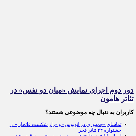
دور دوم اجرای نمایش «میان دو نفس» در
تئاتر هامون
کاربران به دنبال چه موضوعی هستند؟
تماشای «جمهوری در اتوبوس» و «راز شکست فاتحان» در
جشنواره ۴۴ تئاتر فجر
اموال ۱۶ فرد خارج‌نشین و دو چهره مشهور توقیف شد