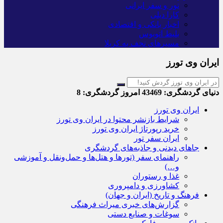
تور و سفر ایرانی
کارا دیلی
اخبار بانکی و اقتصادی
بلیط اتوبوس
مسیرهای نجف به کربلا
ایران وی تورز
دنیای گردشگری:
43469
امروز گردشگری:
8
ایران وی تورز
شرایط بازنشر محتوا در ایران وی تورز
خرید رپورتاژ ایران وی تورز
ایران سفر تور
جاهای دیدنی و جاذبه‌های گردشگری
راهنمای سفر (تورها و هتل‌ها و حمل‌و‌نقل و آموزشی
و…)
غذا و رستوران
کشاورزی و دامپروری
فرهنگ و تاریخ (ایران و جهان)
گزارش‌های خبری میراث فرهنگی
سوغات و صنایع دستی