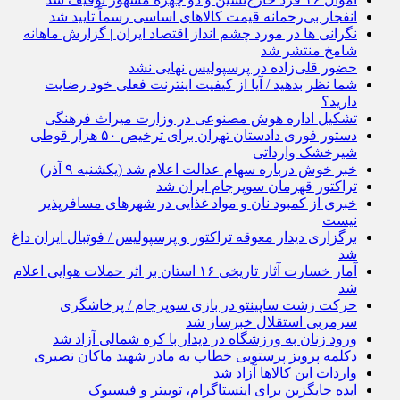
انفجار بی‌رحمانه قیمت کالاهای اساسی رسماً تایید شد
نگرانی‌ ها در مورد چشم‌ انداز اقتصاد ایران | گزارش ماهانه
شامخ منتشر شد
حضور قلی‌زاده در پرسپولیس نهایی نشد
شما نظر بدهید / آیا از کیفیت اینترنت فعلی خود رضایت
دارید؟
تشکیل اداره هوش مصنوعی در وزارت میراث فرهنگی
دستور فوری دادستان تهران برای ترخیص ۵۰ هزار قوطی
شیرخشک وارداتی
خبر خوش درباره سهام عدالت اعلام شد (یکشنبه ۹ آذر)
تراکتور قهرمان سوپرجام ایران شد
خبری از کمبود نان و مواد غذایی در شهرهای مسافرپذیر
نیست
برگزاری دیدار معوقه تراکتور و پرسپولیس / فوتبال ایران داغ
شد
آمار خسارت آثار تاریخی ۱۶ استان بر اثر حملات هوایی اعلام
شد
حرکت زشت ساپینتو در بازی سوپرجام / پرخاشگری
سرمربی استقلال خبرساز شد
ورود زنان به ورزشگاه در دیدار با کره شمالی آزاد شد
دکلمه پرویز پرستویی خطاب به مادر شهید ماکان نصیری
واردات این کالاها آزاد شد
ایده جایگزین برای اینستاگرام، توییتر و فیسبوک