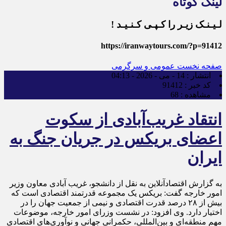
لینک کوتاه
لـیـنـک زیـر را کـپـی کـنـیـد !
https://iranwaytours.com/?p=91412
صفحه نخست
عمومی و سرگرمی
انتشار :
14 - می - 2026 - 04:13
کد خبر :
91412
مشاهده :
68
انتقاد غریب‌آبادی از سکوت
اعضای بریکس در جریان جنگ به
ایران
به گزارش اقتصادآنلاین به نقل از دانشجو، غریب آبادی معاون وزیر
امور خارجه گفت: بریکس یک مجموعه قدرتمند اقتصادی است که
بیش از ۲۸ درصد قدرت اقتصادی و نیمی از جمعیت جهان را در
اختیار دارد. وی افزود: در نشست وزرای امور خارجه، موضوعات
مهم منطقه‌ای و بین‌المللی، حکمرانی جهانی و نوآوری‌های اقتصادی