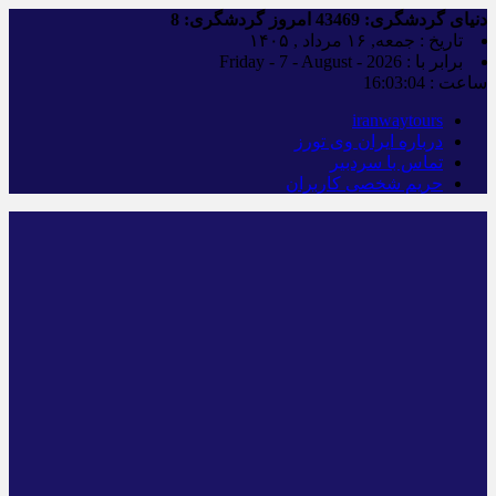
دنیای گردشگری:
43469
امروز گردشگری:
8
تاریخ : جمعه, ۱۶ مرداد , ۱۴۰۵
برابر با : Friday - 7 - August - 2026
ساعت :
16:03:05
iranwaytours
درباره ایران وی تورز
تماس با سردبیر
حریم شخصی کاربران