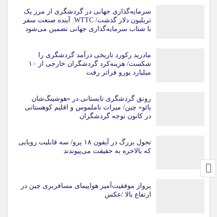
سرمایه‌گذاری جهانی در گردشگری از مرز یک
تریلیون دلار گذشت/ WTTC: آینده صنعت سفر
با شتاب سرمایه‌گذاری جهانی تضمین می‌شود
مادرید رکورد تاریخی درآمد گردشگری را
شکست/ هزینه‌کرد گردشگران خارجی از ۱۰
میلیارد یورو فراتر رفت
رونق گردشگری تابستانی در «هوشینگ‌شان
یائو» چین/ میراث ناملموس و اقلیم کوهستانی
در کانون توجه گردشگران
تحول بزرگ در آیفون ۱۸ پرو/ سه قابلیت رویایی
که بالاخره به حقیقت می‌پیوندند
پرواز موفقیت‌آمیز هواپیمای مسافربری چین در
ارتفاع بالا /عکس