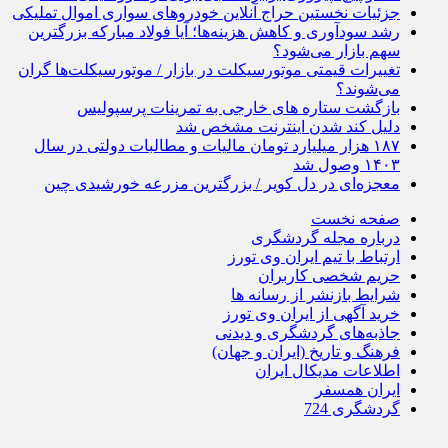
جزئیات نخستین حراج آنلاین خودروهای سواری اموال تملیکی
رشد سودآوری و کاهش هزینه‌ها؛ آیا فولاد مبارکه بزرگترین
سهم بازار می‌شود؟
تغییرات قیمتی موتورسیکلت در بازار / موتورسیکلت‌ها گران
می‌شوند؟
بازگشت ستاره های خارجی به تمرینات پرسپولیس
دلیل کند شدن اینترنت مشخص شد
۱۸۷ هزار میلیارد تومان مالیات و مطالبات دولتی در سال
۱۴۰۳ وصول شد
معجزه‌ای در دل کویر / بزرگترین مزرعه خورشیدی چین
صفحه نخست
درباره مجله گردشگری
ارتباط با تیم ایران وی تورز
حریم شخصی کاربران
شرایط بازنشر از رسانه ها
خرید آگهی از ایران وی تورز
جاذبه‌های گردشگری و دیدنی
فرهنگ و تاریخ (ایران و جهان)
اطلاعات مدیکال ایران
ایران همسفر
گردشگری 724