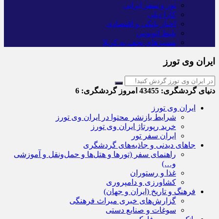
تور و سفر ایرانی
کارا دیلی
اخبار بانکی و اقتصادی
بلیط اتوبوس
مسیرهای نجف به کربلا
ایران وی تورز
دنیای گردشگری:
43455
امروز گردشگری:
6
ایران وی تورز
شرایط بازنشر محتوا در ایران وی تورز
خرید رپورتاژ ایران وی تورز
ایران سفر تور
جاهای دیدنی و جاذبه‌های گردشگری
راهنمای سفر (تورها و هتل‌ها و حمل‌و‌نقل و آموزشی
و…)
غذا و رستوران
کشاورزی و دامپروری
فرهنگ و تاریخ (ایران و جهان)
گزارش‌های خبری میراث فرهنگی
سوغات و صنایع دستی