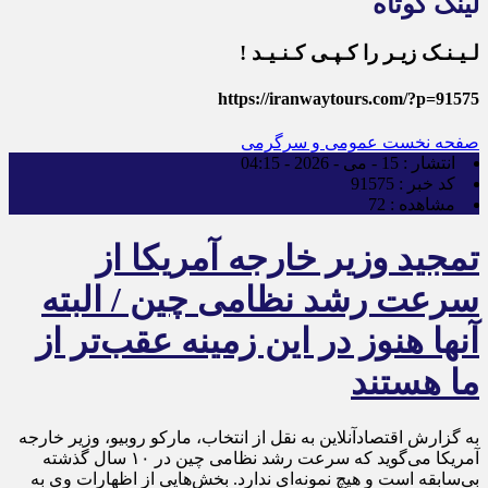
لینک کوتاه
لـیـنـک زیـر را کـپـی کـنـیـد !
https://iranwaytours.com/?p=91575
صفحه نخست
عمومی و سرگرمی
انتشار :
15 - می - 2026 - 04:15
کد خبر :
91575
مشاهده :
72
تمجید وزیر خارجه آمریکا از
سرعت رشد نظامی چین / البته
آنها هنوز در این زمینه عقب‌تر از
ما هستند
به گزارش اقتصادآنلاین به نقل از انتخاب، مارکو روبیو، وزیر خارجه
آمریکا می‌گوید که سرعت رشد نظامی چین در ۱۰ سال گذشته
بی‌سابقه است و هیچ نمونه‌ای ندارد. بخش‌هایی از اظهارات وی به