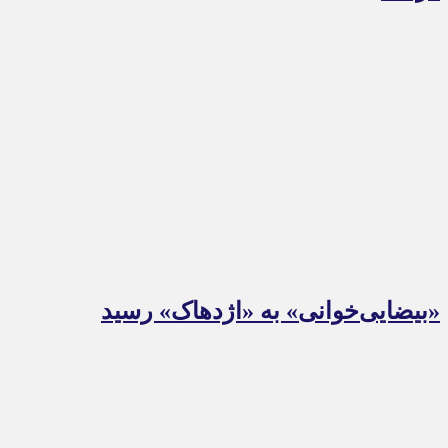
«بیضایی‌خوانی» به «اژدهاک» رسید