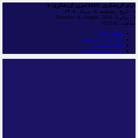
دنیای گردشگری:
43455
امروز گردشگری:
6
تاریخ : پنجشنبه, ۱۵ مرداد , ۱۴۰۵
برابر با : Thursday - 6 - August - 2026
ساعت :
10:12:43
iranwaytours
درباره ایران وی تورز
تماس با سردبیر
حریم شخصی کاربران