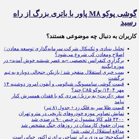
گوشی پوکو M۸ پاور با باتری بزرگ از راه
رسید
کاربران به دنبال چه موضوعی هستند؟
تحلیل بنیادی و تکنیکال شرکت سرمایه‌گذاری توسعه معادن /
اصلاح ومعادن کی شروع می‌شود؟
برگزاری کنفرانس تخصصی «به عصر شیشه خوش آمدید» در
موزه آبگینه
بمب خبری استقلال منفجر شد / بازیکن جنجالی دوباره به تیم
برگشت
قیمت گوشی سامسونگ، شیائومی و آیفون امروز دوشنبه ۱۴
مهر ۱۴۰۴/ پوکو C۸۵ چند؟
سفر «کربت» به برزیل/ مردی که با فقدان همسرش کنار
نیامد
قیمت طلا سر به فلک زد + جدول (۸ تیر)
نمایش تصاویر موزه خودروهای تاریخی در مترو تهران
۴۴۰۰ قلم کالا مشمول ترخیص ۹۰ درصدی شد
میزان حقوق کارمندان در روزهای جنگ مشخص شد
مدافع استقلال ارتشی شد!
اسکوچیچ: پیروزی برابر نساجی برای تراکتور حیاتی است