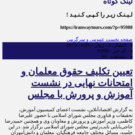
لینک کوتاه
لـیـنـک زیـر را کـپـی کـنـیـد !
https://iranwaytours.com/?p=95988
صفحه نخست
عمومی و سرگرمی
انتشار :
3 - ژوئن - 2026 - 16:15
کد خبر :
95988
مشاهده :
60
تعیین تکلیف حقوق معلمان و
امتحانات نهایی در نشست
آموزش و پرورش با مجلس
به گزارش اقتصادآنلاین، نشست اعضای کمیسیون آموزش،
تحقیقات و فناوری مجلس شورای اسلامی با حضور علیرضا
کاظمی، وزیر آموزش و پرورش و معاونان وی و همچنین حمیدرضا
حاجی‌بابایی نایب‌رئیس مجلس شورای اسلامی برگزار شد. در این
جلسه، مسائل مختلف جامعه فرهنگیان، معلمان و دانش‌آموزان