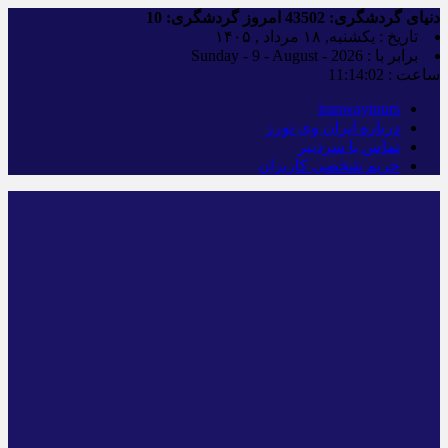
دنیای گردشگری:
43502
امروز گردشگری:
10
تاریخ : یکشنبه, ۱۸ مرداد , ۱۴۰۵
برابر با : Sunday - 9 - August - 2026
ساعت :
11:14:03
iranwaytours
درباره ایران وی تورز
تماس با سردبیر
حریم شخصی کاربران