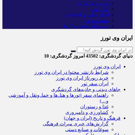
تور و سفر ایرانی
کارا دیلی
اخبار بانکی و اقتصادی
بلیط اتوبوس
مسیرهای نجف به کربلا
ایران وی تورز
دنیای گردشگری:
43502
امروز گردشگری:
10
ایران وی تورز
شرایط بازنشر محتوا در ایران وی تورز
خرید رپورتاژ ایران وی تورز
ایران سفر تور
جاهای دیدنی و جاذبه‌های گردشگری
راهنمای سفر (تورها و هتل‌ها و حمل‌و‌نقل و آموزشی
و…)
غذا و رستوران
کشاورزی و دامپروری
فرهنگ و تاریخ (ایران و جهان)
گزارش‌های خبری میراث فرهنگی
سوغات و صنایع دستی