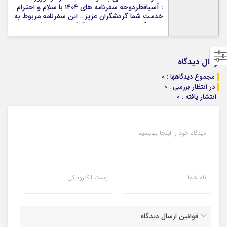
: آسیاقطردوحه سفرنامه های ۱۴۰۴ با سلام و احترام
اردکانی 4 3K 3.8 24 مهر 1404 12:00 ادامه مطلب
خدمت شما گردشگران عزیز… این سفرنامه مربوط به
سفر یک هفته ای در نوروز ۱۴۰۴ به دوحه پایتخت
قطر است. شهری که کمتر کسی به آن سفر کرده و یا
اگر بوده یا برای ترانزیت پرواز های قطری بوده و یا
جام جهانی 1 عاطفه کربلایی زاده 12 3.2K 3.2 6 دی
ارسال دیدگاه
1404 12:00 ادامه مطلب
مجموع دیدگاهها : 0
در انتظار بررسی : 0
انتشار یافته : 0
دیدگاه خود را اینجا بنویسید
نام شما
پست الکترونیکی
قوانین ارسال دیدگاه