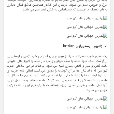
خامه ای ترافل یا سس های قرمز ملایم به همراه بوشکارین، گوشت گوساله،
مرغ و خروس سرو می شوند. مردمان این کشور همچنین عاشق غذای دیگری
به نام pljukanci هستند که پاستاهایی به شکل لوبیا سبز می باشد.
ژامبون ایستریایی
Istrian
یک غذای خوب معمولا با ظرف ژامبون و پنیر آغاز می شود. ژامبون ایستریایی
از گوشت نمک سود شده با نمک دریایی و مزه دار شده با ادویه های طبیعی
مانند فلفل و سیر و گاهی رزماری تهیه می شود. برخلاف نواحی ساحلی جنوب
کرواسی که دالماتیان ها در آن گوشت را دودی می کنند، اهالی شبه جزیره ی
ایستریا گوشت ها را با باد شمالی بورا آماده می کنند. این ژامبون ها حداقل 12
ماهه و بسته به شرایط آب و هوایی حداکثر 18 ماهه هستند و محصول نهایی
آنها دارای طعمی شور و عطری ویژه هستند که با پنیرهای این منطقه ترکیب
خوبی می سازند.