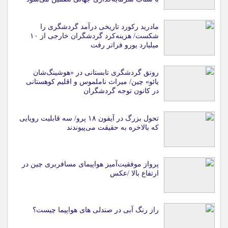
مادرید رکورد تاریخی درآمد گردشگری را
شکست/ هزینه‌کرد گردشگران خارجی از ۱۰
میلیارد یورو فراتر رفت
رونق گردشگری تابستانی در «هوشینگ‌شان
یائو» چین/ میراث ناملموس و اقلیم کوهستانی
در کانون توجه گردشگران
تحول بزرگ در آیفون ۱۸ پرو/ سه قابلیت رویایی
که بالاخره به حقیقت می‌پیوندند
پرواز موفقیت‌آمیز هواپیمای مسافربری چین در
ارتفاع بالا /عکس
راز رنگ آبی در صندلی های هواپیما چیست؟