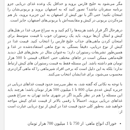
مگر می‌شود به خلیج فارس بروید و حداقل یک وعده غذای دریایی جزو
برنامه سفرتان نباشد؟ تصور کنید که به اصفهان بروید و بریونی‌شان را
امتحان نکنید! حتی اگر با تور کیش از اصفهان به این جزیره بروید، باز هم
مزه‌کردن بریونی در کیش و مقایسه‌اش با بریونی‌های اصفهان، جایز است.
درهرحال اگر قرار باشد هزینه‌ها را کم کنید و به سراغ صرف غذا در هتل‌های
کیش و امثال آن‌ها نروید، باید یک رستوران خوب با قیمت متوسط برای
امتحان کردن ماهی‌های جذاب خلیج فارس را انتخاب کنید. قیمت غذا در
کیش از نوع دریایی، دقیقاً بستگی به نوع ماهی استفاده‌شده در غذا و
همین‌طور تشریفات رستوران دارد؛ به‌عنوان مثال در بخش‌های قبل دیدید
قلیه‌ماهی ممکن است در جاهای مختلف حتی اختلاف قیمتی تا 500 هزار
تومان هم داشته باشد. این مسئله فقط به قیمت رستوران های کیش ارتباط
ندارد؛ بلکه به این دلیل است که برخی افراد شیرماهی را که ماهی گران‌تری
محسوب می‌شود، برای غذایشان انتخاب می‌کنند.
با توجه به نکاتی که گفته شد، به نظر می‌رسد حدود قیمت غذاهای دریایی در
جزیره کیش عددی میان 800 تا 1 میلیون 500 هزار تومان باشد؛ هر‌چند باید
این مسئله را هم در نظر بگیرید اگر در شهری مانند تهران به سراغ همین
غذاهای دریایی بروید، احتمالاً با رقمی بالاتر از قیمت غذای کیش مواجه
خواهید شد. به‌طور کلی حدود قیمت غذا در کیش از نوع دریایی عبارت است
از:
خوراک انواع ماهی:
از 750 تا 1 میلیون 700 هزار تومان