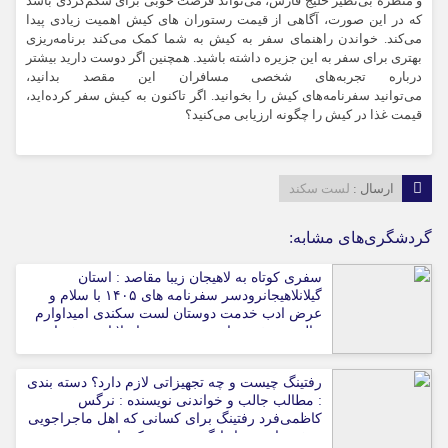
و منظره بی‌نظیر خلیج فارس، می‌تواند فرصت خوبی برای شکم‌گردی باشد
که در این صورت، آگاهی از قیمت رستوران های کیش اهمیت زیادی پیدا
می‌کند. خواندن راهنمای سفر به کیش به شما کمک می‌کند برنامه‌ریزی
بهتری برای سفر به این جزیره داشته باشید. همچنین اگر دوست دارید بیشتر
درباره تجربه‌های شخصی مسافران این مقصد بدانید،
می‌توانید سفرنامه‌های کیش را بخوانید. اگر تاکنون به کیش سفر کرده‌اید،
قیمت غذا در کیش را چگونه ارزیابی می‌کنید؟
ارسال :
لست سکند
گردشگری‌های مشابه:
سفری کوتاه به لاهیجان زیبا مقاصد : استان
گیلانلاهیجانرودسر سفرنامه های ۱۴۰۵ با سلام و
عرض ادب خدمت دوستان لست سکندی امیداوارم
حال همه خوب باشه، نمی دونم اصلا این سفرنامه
بر روی سایت اپلود بشود و یا نه ولی من زمانی
شروع به نوشتن این سفرنامه کردم که 30 روز از
رفتینگ چیست و چه تجهیزاتی لازم دارد؟ دسته بندی
جنگ گذشته و هر روز ایران 3 Ali-MDH 0 77 4.3 11
: مطالب جالب و خواندنی نویسنده : نرگس
مرداد 1405 12:00 ادامه مطلب
کاظمی‌فرد رفتینگ برای کسانی که اهل ماجراجویی
و تفریحات هیجان‌انگیز هستند، یکی از بهترین