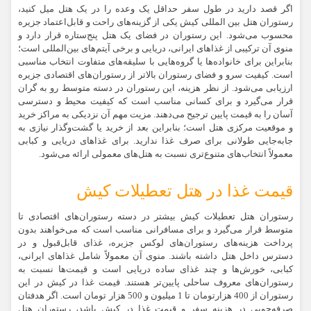
اگر قصد دارید در طول سفر حداقل یک وعده را در یک هتل میل کنید،
رستوران هتل بین المللی کیش یکی از گزینه‌های راحت و قابل‌اعتماد جزیره
محسوب می‌شود. این رستوران در فضای یک هتل پنج‌ستاره قرار دارد و
منوی آن ترکیبی از غذاهای ایرانی، دریایی و برخی آیتم‌های بین‌المللی است؛
بنابراین برای خانواده‌ها یا گروه‌هایی با سلیقه‌های متفاوت انتخاب مناسبی
است. کیفیت سرو و فضای رستوران بالاتر از رستوران‌های اقتصادی جزیره
ارزیابی می‌شود. از نظر هزینه، این رستوران در دسته متوسط رو به گران
قرار می‌گیرد و برای کسانی مناسب است که کیفیت محیط و دسترسی
آسان را به قیمت پایین ترجیح می‌دهند. مزیت مهم آن نزدیکی به مراکز خرید
و موقعیت مرکزی هتل است؛ بنابراین بعد از خرید یا گشت‌وگذار نیازی به
جابه‌جایی طولانی برای صرف غذا ندارید. برای غذاهای دریایی و کبابی
معمولاً انتخاب‌های متنوع‌تری نسبت به هتل‌های معمولی ارائه می‌شود.
قیمت غذا در هتل تعطیلات کیش
رستوران هتل تعطیلات کیش بیشتر در دسته رستوران‌های اقتصادی تا
متوسط قرار می‌گیرد و برای مسافرانی مناسب است که می‌خواهند بدون
پرداخت هزینه‌های رستوران‌های لوکس جزیره، غذای قابل‌قبول و در
دسترس داخل هتل داشته باشند. منوی آن معمولاً شامل غذاهای ایرانی،
کبابی، خورش‌ها و چند غذای ساده دریایی است و قیمت‌ها نسبت به
رستوران‌های معروف ساحلی پایین‌تر هستند. قیمت غذا در کیش در این
رستوران از 400 هزارتومان تا 1 میلیون و 500 هزار تومان است. اگر هدفتان
صرفه‌جویی در هزینه سفر و قیمت غذا در کیش باشد، رستوران هتل