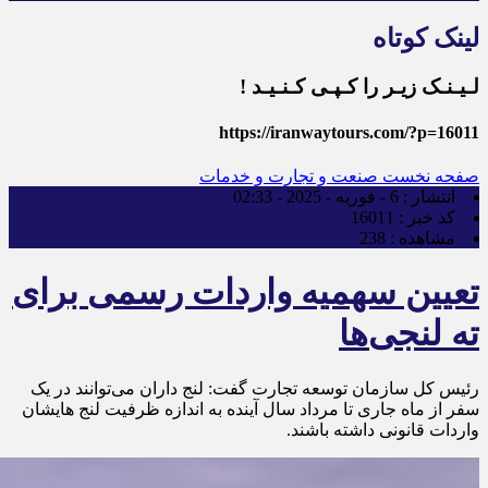
لینک کوتاه
لـیـنـک زیـر را کـپـی کـنـیـد !
https://iranwaytours.com/?p=16011
صفحه نخست
صنعت و تجارت و خدمات
انتشار :
6 - فوریه - 2025 - 02:33
کد خبر :
16011
مشاهده :
238
تعیین سهمیه واردات رسمی برای
ته لنجی‌ها
رئیس کل سازمان توسعه تجارت گفت: لنج داران می‌توانند در یک
سفر از ماه جاری تا مرداد سال آینده به اندازه ظرفیت لنج هایشان
واردات قانونی داشته باشند.