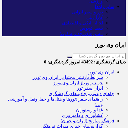
ورزشی
سایر راه‌ها
تور و سفر ایرانی
کارا دیلی
اخبار بانکی و اقتصادی
بلیط اتوبوس
مسیرهای نجف به کربلا
ایران وی تورز
دنیای گردشگری:
43492
امروز گردشگری:
0
ایران وی تورز
شرایط بازنشر محتوا در ایران وی تورز
خرید رپورتاژ ایران وی تورز
ایران سفر تور
جاهای دیدنی و جاذبه‌های گردشگری
راهنمای سفر (تورها و هتل‌ها و حمل‌و‌نقل و آموزشی
و…)
غذا و رستوران
کشاورزی و دامپروری
فرهنگ و تاریخ (ایران و جهان)
گزارش‌های خبری میراث فرهنگی