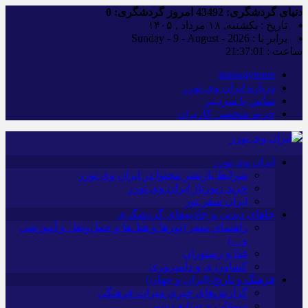
دنیای گردشگری:
43492
امروز گردشگری:
0
تاریخ : یکشنبه, ۱۸ مرداد , ۱۴۰۵
برابر با : Sunday - 9 - August - 2026
ساعت :
21:37:02
iranwaytours
درباره ایران وی تورز
تماس با سردبیر
حریم شخصی کاربران
ایران وی تورز
شرایط بازنشر محتوا در ایران وی تورز
خرید رپورتاژ ایران وی تورز
ایران سفر تور
جاهای دیدنی و جاذبه‌های گردشگری
راهنمای سفر (تورها و هتل‌ها و حمل‌و‌نقل و آموزشی
و…)
غذا و رستوران
کشاورزی و دامپروری
فرهنگ و تاریخ (ایران و جهان)
گزارش‌های خبری میراث فرهنگی
سوغات و صنایع دستی