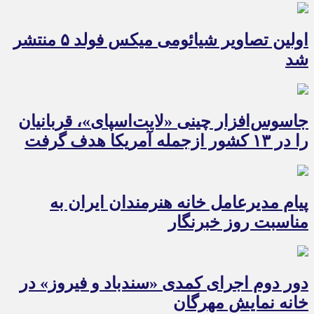
اولین تصاویر شیائومی میکس فولد ۵ منتشر
شد
جاسوس‌افزار چینی «لایت‌اسپای»، قربانیان
را در ۱۳ کشور ازجمله آمریکا هدف گرفت
پیام مدیرعامل خانه هنرمندان ایران به
مناسبت روز خبرنگار
دور دوم اجرای کمدی «سندباد و فیروز» در
خانه نمایش مهرگان