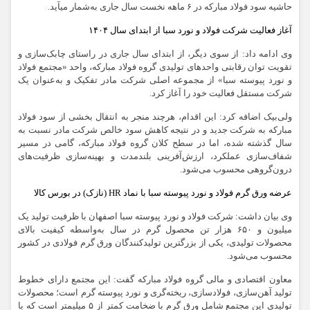
حاشیه سود فولاد مبارکه در ۶ ماهه نخست سال جاری به‌شمار میآید.
آغاز فعالیت شرکت فولاد و نورد سبا از ابتدای سال ۱۴۰۴
وی ادامه داد: از سوی دیگر، از ابتدای سال جاری در راستای چابک‌سازی و
تقویت توان رقابتی واحدهای تولیدی گروه فولاد مبارکه، واحد «مجتمع فولاد
و نورد پیوسته سبا» از مجموعه اصلی شرکت مادر تفکیک و به‌عنوان یک
شرکت مستقل فعالیت خود را آغاز کرد.
ولی‌بیک اضافه کرد: این اقدام، هرچند منجر به انتقال بخشی از سود فولاد
مبارکه به شرکت جدید و در نتیجه کاهش سود خالص شرکت مادر نسبت به
سال گذشته شده، اما در سطح کلان گروه فولاد مبارکه، گامی در مسیر
شفاف‌سازی عملکرد، ارزش‌آفرینی بلندمدت و بهینه‌سازی ظرفیت‌های
درون‌گروهی محسوب می‌‏شود.
عرضه ورق گرم فولاد و نورد پیوسته سبا با نماد
HR
(نازک) در بورس کالا
وی بیان داشت: شرکت فولاد و نورد پیوسته سبا اصفهان با ظرفیت تولید یک
میلیون و ۶۵۰ هزار تن محصول گرم در سال به‌واسطه کیفیت بالای
محصولات تولیدی، یکی از بزرگترین تولیدکنندگان ورق گرم فولادی در کشور
محسوب می‌شود.
معاون اقتصادی و مالی گروه فولاد مبارکه گفت: این مجتمع دارای خطوط
تولید آهن‌سازی، فولادسازی، ریخته‌گری و نورد پیوسته گرم است؛ محصولات
تولیدی این مجتمع شامل ورق گرم با ضخامت کمتر از ۵ میلیمتر است که با