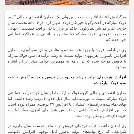
به گزارش اقتصادآنلاین، حامدحسین ولی‌بیک، معاون اقتصادی و مالی گروه
فولاد مبارکه در گفت‌و‌گو با خبرنگار فولاد اظهار کرد: در ۶ ماهه نخست سال
جاری، علی‌رغم شرایط رکودی حاکم بر بازار داخلی و اُفت قیمت‌های جهانی
محصولات فولادی، فولاد مبارکه توانسته روند باثباتی در عملکرد عملیاتی
خود حفظ کند.
وی در ادامه افزود: با وجود همه محدودیت‌ها، در بخش سودآوری، به دلیل
افزایش نامتوازن هزینه‏‎های تولید نسبت به رشد درآمدها، سود فولاد مبارکه
با کاهش مواجه شده که در ادامه به مهم‎‏ترین عوامل مؤثر بر آن اشاره
می‏شود.
افزایش هزینه‌‏های تولید و رشد محدود نرخ فروش منجر به کاهش حاشیه
سود فولاد مبارکه شد
معاون اقتصادی و مالی گروه فولاد مبارکه خاطرنشان کرد: درآمد عملیاتی
فولاد مبارکه نسبت به دوره مشابه سال قبل حدود ۶ درصد رشد داشته، اما
بهای تمام‌شده درآمد‌های عملیاتی با افزایش ۳۷ درصدی همراه بوده است
که این افزایش عمدتاً ناشی از افزایش هزینه‌های انرژی، مواد اولیه و
هزینه‌های حمل و نقل بوده است.
وی اذعان داشت: ثبات نرخ‌های فروش در ۶ ماهه نخست سال جاری، در
شرایطی که نرخ نهاده‌های تولید به‌طور قابل توجهی افزایش یافتهاند،