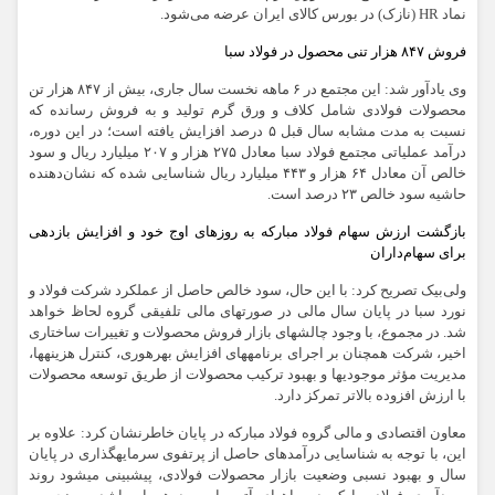
نماد HR (نازک) در بورس کالای ایران عرضه می‌شود.
فروش ۸۴۷ هزار تنی محصول در فولاد سبا
وی یادآور شد: این مجتمع در ۶ ماهه نخست سال جاری، بیش از ۸۴۷ هزار تن
محصولات فولادی شامل کلاف و ورق گرم تولید و به فروش رسانده که
نسبت به مدت مشابه سال قبل ۵ درصد افزایش یافته است؛ در این دوره،
درآمد عملیاتی مجتمع فولاد سبا معادل ۲۷۵ هزار و ۲۰۷ میلیارد ریال و سود
خالص آن معادل ۶۴ هزار و ۴۴۳ میلیارد ریال شناسایی شده که نشان‌دهنده
حاشیه سود خالص ۲۳ درصد است.
بازگشت ارزش سهام فولاد مبارکه به روزهای اوج خود و افزایش بازدهی
برای سهام‌داران
ولی‌بیک تصریح کرد: با این حال، سود خالص حاصل از عملکرد شرکت فولاد و
نورد سبا در پایان سال مالی در صورت‎‏های مالی تلفیقی گروه لحاظ خواهد
شد. در مجموع، با وجود چالش‎‏های بازار فروش محصولات و تغییرات ساختاری
اخیر، شرکت همچنان بر اجرای برنامه‏‎های افزایش بهره‎‏وری، کنترل هزینه‏‎ها،
مدیریت مؤثر موجودی‎‏ها و بهبود ترکیب محصولات از طریق توسعه محصولات
با ارزش افزوده بالاتر تمرکز دارد.
معاون اقتصادی و مالی گروه فولاد مبارکه در پایان خاطرنشان کرد: علاوه بر
‏این، با توجه به شناسایی درآمدهای حاصل از پرتفوی سرمایه‎‏گذاری در پایان
سال و بهبود نسبی وضعیت بازار محصولات فولادی، پیش‏بینی می‏‎شود روند