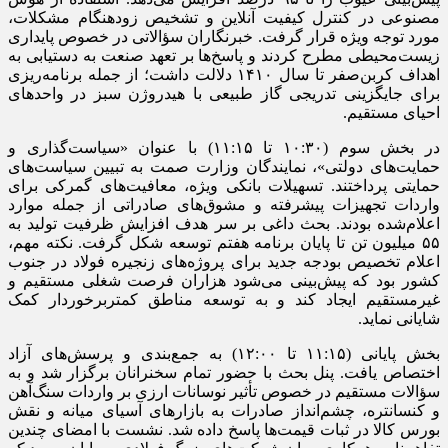
مصنوعی در کنترل کیفیت آنلاین و تشخیص زودهنگام مشکلات،
مورد توجه ویژه قرار گرفت. خبرنگاران سؤالاتی در خصوص پایداری
زیست‌محیطی مطرح کردند و پاسخ‌ها بر تعهد صنعت به دستیابی به
اهداف کربن‌صفر تا سال ۱۴۱۰ دلالت داشت؛ از جمله برنامه‌ریزی
برای جایگزینی تدریجی گاز طبیعی با هیدروژن سبز در واحدهای
احیای مستقیم.
در بخش سوم (۱۰:۳۰ تا ۱۱:۱۵) با عنوان «سیاست‌گذاری و
حمایت‌های دولتی»، نمایندگان وزارت صمت به تبیین سیاست‌های
حمایتی پرداختند. تسهیلات بانکی ویژه، معافیت‌های گمرکی برای
واردات تجهیزات پیشرفته و مشوق‌های صادراتی از جمله موارد
اعلام‌شده بودند. بحث داغی بر سر هدف افزایش ظرفیت تولید به
۵۵ میلیون تن تا پایان برنامه هفتم توسعه شکل گرفت. نکته مهم،
اعلام تخصیص بودجه جدید برای پروژه‌های زنجیره فولاد در جنوب
کشور بود که پیش‌بینی می‌شود هزاران فرصت شغلی مستقیم و
غیرمستقیم ایجاد کند و به توسعه مناطق کمتربرخوردار کمک
شایانی نماید.
بخش پایانی (۱۱:۱۵ تا ۱۲:۰۰) به جمع‌بندی و پرسش‌های آزاد
اختصاص یافت. پنل بحث با حضور تمام سخنرانان برگزار شد و به
سؤالات مستقیم در خصوص تأثیر نوسانات ارزی بر واردات سنگ‌آهن
و کنسانتره، چشم‌انداز صادرات به بازارهای آسیای میانه و نقش
بورس کالا در ثبات قیمت‌ها پاسخ داده شد. نشست با امضای چندین