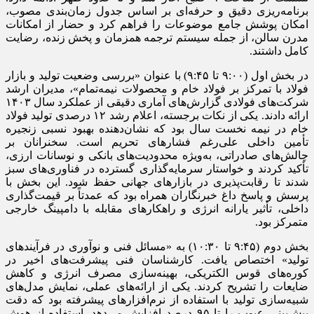
برنامه‌ریزی دقیق و حرفه‌ای بر اساس جدول زمان‌بندی مصوب،
امکان پوشش جامع موضوعات را فراهم کرد و حضار از امکانات
مدرن سالن، از جمله سیستم ترجمه همزمان و پخش زنده، رضایت
کامل داشتند.
در بخش اول (۹:۰۰ تا ۹:۴۵) با عنوان «بررسی وضعیت تولید و بازار
فولاد با تمرکز بر فولاد خام و محصولات نیمه‌تمام»، مدیران ارشد
شرکت‌های فولادی گزارش‌های آماری دقیقی از عملکرد سال ۱۴۰۳
ارائه دادند. یکی از نکات برجسته، اعلام رشد ۱۲ درصدی تولید فولاد
خام در نیمه نخست سال بود که نشان‌دهنده بهبود نسبی زنجیره
تأمین داخلی علی‌رغم فشارهای تحریم است. سخنرانان بر
چالش‌های صادراتی، به‌ویژه محدودیت‌های بانکی و نوسانات ارزی،
تأکید کردند و خواستار سرمایه‌گذاری گسترده در فناوری‌های سبز
شدند تا رقابت‌پذیری در بازارهای جهانی حفظ شود. این بخش با
پرسش و پاسخ داغ خبرنگاران همراه بود که عمدتاً بر قیمت‌گذاری
داخلی، تأثیر یارانه انرژی و راهکارهای مقابله با دامپینگ خارجی
متمرکز بود.
بخش دوم (۹:۴۵ تا ۱۰:۳۰) به «مسائل فنی و نوآوری در فرآیندهای
تولید» اختصاص یافت. کارشناسان فنی پیشرفت‌های اخیر در
کوره‌های قوس الکتریکی، بهینه‌سازی مصرف انرژی و کاهش
ضایعات را تشریح کردند. یکی از ارائه‌های عملی، نمایش مدل‌های
شبیه‌سازی تولید با استفاده از نرم‌افزارهای پیشرفته بود که دقت
پیش‌بینی عیوب را تا ۹۵ درصد افزایش می‌دهد. استفاده از هوش