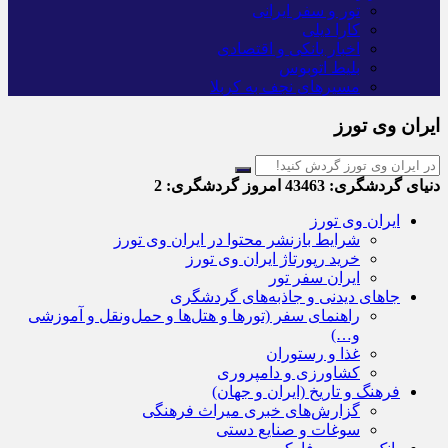
تور و سفر ایرانی
کارا دیلی
اخبار بانکی و اقتصادی
بلیط اتوبوس
مسیرهای نجف به کربلا
ایران وی تورز
دنیای گردشگری:
43463
امروز گردشگری:
2
ایران وی تورز
شرایط بازنشر محتوا در ایران وی تورز
خرید رپورتاژ ایران وی تورز
ایران سفر تور
جاهای دیدنی و جاذبه‌های گردشگری
راهنمای سفر (تورها و هتل‌ها و حمل‌و‌نقل و آموزشی
و…)
غذا و رستوران
کشاورزی و دامپروری
فرهنگ و تاریخ (ایران و جهان)
گزارش‌های خبری میراث فرهنگی
سوغات و صنایع دستی