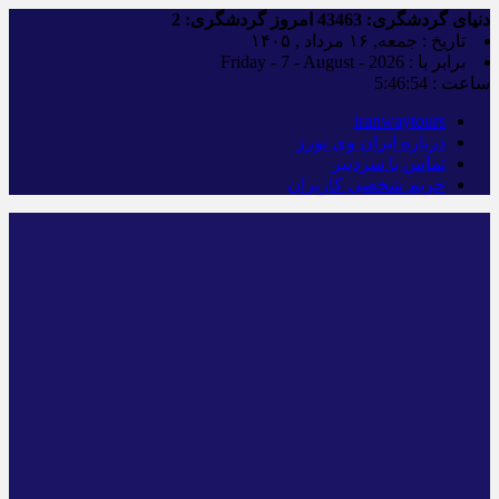
دنیای گردشگری:
43463
امروز گردشگری:
2
تاریخ : جمعه, ۱۶ مرداد , ۱۴۰۵
برابر با : Friday - 7 - August - 2026
ساعت :
5:46:55
iranwaytours
درباره ایران وی تورز
تماس با سردبیر
حریم شخصی کاربران