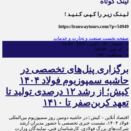
لینک کوتاه
لـیـنـک زیـر را کـپـی کـنـیـد !
https://iranwaytours.com/?p=54949
صفحه نخست
صنعت و تجارت و خدمات
انتشار :
29 - اکتبر - 2025 - 14:49
کد خبر :
54949
مشاهده :
149
برگزاری پنل‌های‌ تخصصی در
حاشیه سمپوزیوم فولاد ۱۴۰۴
کیش؛ از رشد ۱۲ درصدی تولید تا
تعهد کربن‌صفر تا ۱۴۱۰
اقتصاد آنلاین – کیش | در حاشیه دومین روز سمپوزیوم بین‌المللی
فولاد ۱۴۰۴، نشست خبری تخصصی با حضور مدیران ارشد
شرکت‌های بزرگ فولادی، کارشناسان فنی، نمایندگان وزارت