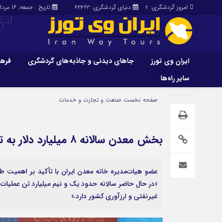
امروز گردشگری:
دنیای گردشگری:
تاریخ : جمعه, ۱۶ مرداد , ۱۴۰۵
43463
2
ایران وی تورز
جاهای دیدنی و جاذبه‌های گردشگری
فرهن
سایر راه‌ها
ایران وی تورز
جاهای دیدنی و 
صفحه نخست
صنعت و تجارت و خدمات
گردشگری
شرایط بازنشر محتوا در ایران وی تورز
راهنمای سفر (توره
حمل‌و‌نقل و آموزشی و…)
خرید رپورتاژ ایران وی تورز
بخش معدن سالانه ۸ میلیارد دلار به تراز ارزی کشور کمک می‌کند
غذا و رستوران
ایران سفر تور
کشاورزی و دامپروری
عضو هیات‌مدیره خانه معدن ایران با تأکید بر اهمیت 
عمومی و سرگرمی
سایر راه‌ها
«در حال حاضر سالانه حدود یک و نیم میلیارد تن عملیا
غیرنفتی و ارزآوری کشور دارد.»
پزشکی، سلامت و زیبایی
تور و سفر ایرانی
حقوق و قضایی
کارا دیلی