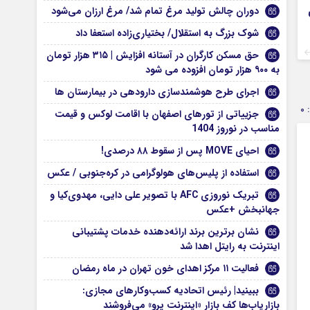
ی
دوران چالش تولید مرغ تمام شد/ مرغ ارزان می‌شود
شوک بزرگ به استقلال/ بختیاری‌زاده استعفا داد
حق مسکن کارگران در آستانه افزایش | ۳۱۵ هزار تومان
به ۹۰۰ هزار تومان افزوده می‌ شود
اجرای طرح هوشمندسازی دارودهی در بیمارستان ها
0
جزییاتی از تورهای اصفهان با اقامت لوکس و قیمت
مناسب در نوروز 1404
احیای MOVE پس از سقوط ۸۸ درصدی!
استفاده از پلیس‌های هولوگرامی در کره‌جنوبی / عکس
تبریک نوروزی AFC با تصویر علی دایی، مهدوی‌کیا و
جهانبخش +عکس
نشان برترین برند ارائه‌دهنده خدمات پشتیبانی
اینترنت به رایتل اهدا شد
فعالیت ۱۱ مرکز اهدای خون تهران در ماه رمضان
ببینید| رئیس اتحادیه کسب‌وکارهای مجازی:
بازاریاب‌ها کف بازار «اینترنت پرو» می‌فروشند