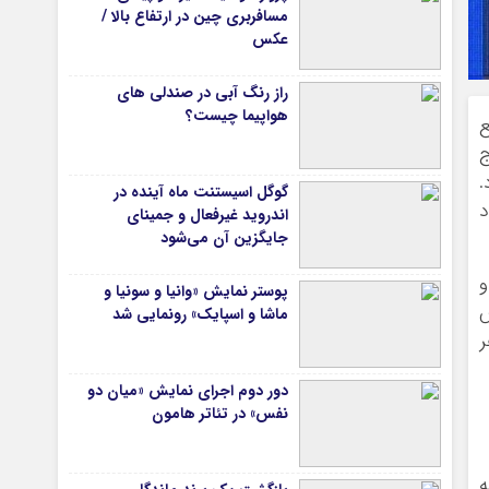
مسافربری چین در ارتفاع بالا /
عکس
راز رنگ آبی در صندلی های
هواپیما چیست؟
ع
ج
.
گوگل اسیستنت ماه آینده در
د
اندروید غیرفعال و جمینای
جایگزین آن می‌شود
و
پوستر نمایش «وانیا و سونیا و
ش
ماشا و اسپایک» رونمایی شد
ر
دور دوم اجرای نمایش «میان دو
نفس» در تئاتر هامون
ه