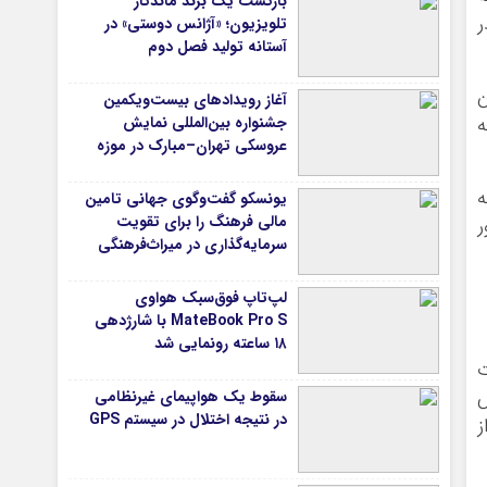
بازگشت یک برند ماندگار
ر
تلویزیون؛ «آژانس دوستی» در
آستانه تولید فصل دوم
ن
آغاز رویدادهای بیست‌ویکمین
ه
جشنواره بین‌المللی نمایش
عروسکی تهران–مبارک در موزه
هنرهای معاصر تهران
ه
یونسکو گفت‌وگوی جهانی تامین
مالی فرهنگ را برای تقویت
ر
سرمایه‌گذاری در میراث‌فرهنگی
آغاز کرد/ طراحی نظام نوین برای
صنایع خلاق
لپ‌تاپ فوق‌سبک هواوی
MateBook Pro S با شارژدهی
۱۸ ساعته رونمایی شد
ت
ش
سقوط یک هواپیمای غیرنظامی
در نتیجه اختلال در سیستم‌ GPS
ه تراز