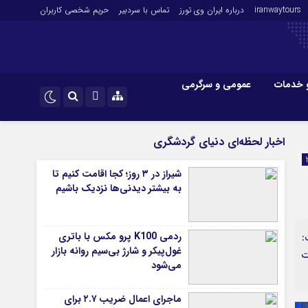
iranwaytours
درباره ایران وی تورز
تماس با سردبیر
حریم شخصی کاربران
 خدمات
عمومی و سرگرمی
 و فارکس
صنعت و تجارت و خدمات
اینستاگرام
اخبار لحظه‌ای دنیای گردشگری
فناوری
تلگرام
شیراز در ۳ روز؛ کجا اقامت کنیم تا
اقتصاد گردشگری
به بیشتر دیدنی‌ها نزدیک باشیم
خودرو
کارآفرینی و بازاریابی
ردمی K100 پرو مکس با باتری
:
غول‌پیکر و شارژ بی‌سیم روانه بازار
ت
می‌شود
ماجرای اعمال ضریب ۲.۷ برای