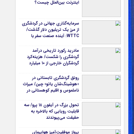
اینترنت بین‌الملل چیست؟
سرمایه‌گذاری جهانی در گردشگری
از مرز یک تریلیون دلار گذشت/
WTTC: آینده صنعت سفر با
شتاب سرمایه‌گذاری جهانی
تضمین می‌شود
مادرید رکورد تاریخی درآمد
گردشگری را شکست/ هزینه‌کرد
گردشگران خارجی از ۱۰ میلیارد
یورو فراتر رفت
رونق گردشگری تابستانی در
«هوشینگ‌شان یائو» چین/ میراث
ناملموس و اقلیم کوهستانی در
کانون توجه گردشگران
تحول بزرگ در آیفون ۱۸ پرو/ سه
قابلیت رویایی که بالاخره به
حقیقت می‌پیوندند
پرواز موفقیت‌آمیز هواپیمای