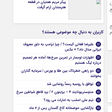
پیکر مریم همتیان در قطعه
ن
هنرمندان آرام گرفت
ع
ج
کاربران به دنبال چه موضوعی هستند؟
م
علیرضا فغانی کیست؟ / چرا ترامپ به داور معروف
ایرانی مدال داد؟ + عکس
اظهارات اوسمار در تمرین سرخ‌ها؛ آماده هر تصمیم
درباره لیگ هستیم
دو راهی خطرناک بین طلا و بورس | سرمایه گذاران
بخوانند
توافق با روسیه رسماً رونمایی شد
منچستریونایتد ۴ – برایتون ۲ / برد قاطع شیاطین سرخ
تیم ملی امشب به امارات می رود؟
بازگشایی حوضخانه کاخ گلستان پس از ۶ ماه