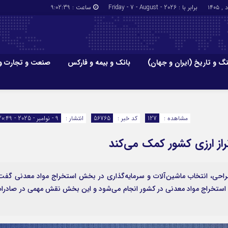
برابر با : Friday - 7 - August - 2026
ساعت :
9:02:39
گ و تاریخ (ایران و جهان)
بانک و بیمه و فارکس
صنعت و تجارت و
جاذبه‌های
فرهنگ و تاریخ (ایران و جهان)
بانک و بیمه
گزارش‌های خبری میراث فرهنگی
ارزدیجیتال
مشاهده :
127
کد خبر :
56765
انتشار :
9 - نوامبر - 2025 - 20:49
ا و هتل‌ها و
سوغات و صنایع دستی
طراحی، انتخاب ماشین‌آلات و سرمایه‌گذاری در بخش استخراج مواد معدنی گفت
ت استخراج مواد معدنی در کشور انجام می‌شود و این بخش نقش مهمی در صادرا