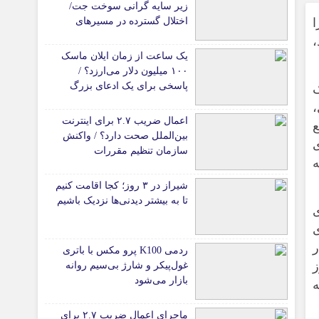
زیر سایه گرانی سوخت جت/
ا
اختلال گسترده در مسیرهای
هوایی
یک ساعت از زمان ایلان ماسک
۱۰۰ میلیون دلار می‌ارزد؟ /
پاسخی برای یک ادعای بزرگ
ک
،
اعمال ضریب ۲.۷ برای اینترنت
ع
بین‌الملل صحت دارد؟ / واکنش
ی
سازمان تنظیم مقررات
ه
شیراز در ۳ روز؛ کجا اقامت کنیم
تا به بیشتر دیدنی‌ها نزدیک باشیم
ی
ی
ر
ردمی K100 پرو مکس با باتری
ز
غول‌پیکر و شارژ بی‌سیم روانه
بازار می‌شود
ه
ماجرای اعمال ضریب ۲.۷ برای