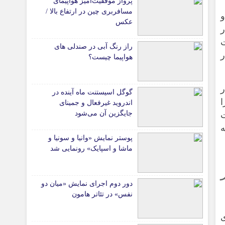
پرواز موفقیت‌آمیز هواپیمای
مسافربری چین در ارتفاع بالا /
و
عکس
ر
ت
راز رنگ آبی در صندلی های
ده به ۷۰ تا ۸۰ هزار
هواپیما چیست؟
ر
گوگل اسیستنت ماه آینده در
ا
اندروید غیرفعال و جمینای
جایگزین آن می‌شود
ت
ه
پوستر نمایش «وانیا و سونیا و
ماشا و اسپایک» رونمایی شد
دور دوم اجرای نمایش «میان دو
نفس» در تئاتر هامون
ری