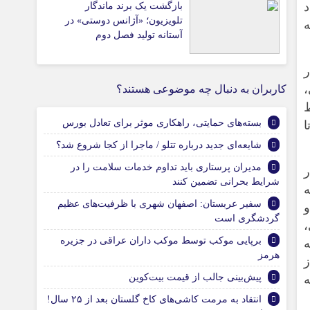
د
بازگشت یک برند ماندگار
تلویزیون؛ «آژانس دوستی» در
ه
آستانه تولید فصل دوم
رغ (۲۰۰ تا ۲۵۰ هزار
،
کاربران به دنبال چه موضوعی هستند؟
ط
بسته‌های حمایتی، راهکاری موثر برای تعادل بورس
ا
شایعه‌ای جدید درباره تتلو / ماجرا از کجا شروع شد؟
مدیران پرستاری باید تداوم خدمات سلامت را در
ر
شرایط بحرانی تضمین کنند
ه
سفیر عربستان: اصفهان شهری با ظرفیت‌های عظیم
گردشگری است
برپایی موکب توسط موکب داران عراقی در جزیره
ه
هرمز
پیش‌بینی جالب از قیمت بیت‌کوین
ه
انتقاد به مرمت کاشی‌های کاخ گلستان بعد از ۲۵ سال!