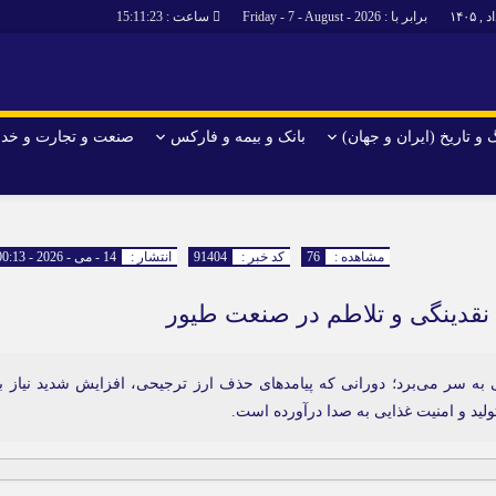
برابر با : Friday - 7 - August - 2026
ساعت :
15:11:23
و تاریخ (ایران و جهان)
بانک و بیمه و فارکس
صنعت و تجارت و خد
جاذبه‌های
فرهنگ و تاریخ (ایران و جهان)
بانک و بیمه 
گزارش‌های خبری میراث فرهنگی
ارزدیجیتال
مشاهده :
76
کد خبر :
91404
انتشار :
14 - می - 2026 - 00:13
ا و هتل‌ها و
سوغات و صنایع دستی
ن نقدینگی و تلاطم در صنعت طیور
ه سر می‌برد؛ دورانی که پیامد‌های حذف ارز ترجیحی، افزایش شدید نیاز ب
ولید و امنیت غذایی به صدا درآورده است.