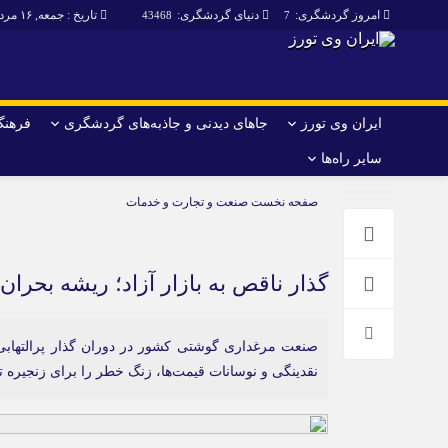
امروز گردشگری:
دنیای گردشگری:
تاریخ : جمعه, ۱۶ مرداد , ۱۴۰۵
43468
7
ایران وی تورز
جاهای دیدنی و جاذبه‌های گردشگری
فرهنگ 
سایر راه‌ها
ایران وی تورز
جاهای دیدنی و 
صفحه نخست
صنعت و تجارت و خدمات
گردشگری
شرایط بازنشر محتوا در ایران وی تورز
راهنمای سفر (توره
حمل‌و‌نقل و آموزشی و…)
خرید رپورتاژ ایران وی تورز
غذا و رستوران
گذار ناقص به بازار آزاد؛ ریشه بحرا
ایران سفر تور
کشاورزی و دامپروری
صنعت مرغداری گوشتی کشور در دوران گذار پرالتهابی ب
عمومی و سرگرمی
سایر راه‌ها
نقدینگی و نوسانات قیمت‌ها، زنگ خطر را برای زنجیره ت
پزشکی، سلامت و زیبایی
تور و سفر ایرانی
حقوق و قضایی
کارا دیلی