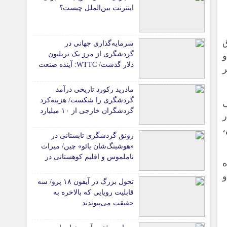
اینترنت بین‌الملل چیست؟
سرمایه‌گذاری جهانی در
گردشگری از مرز یک تریلیون
و
دلار گذشت/ WTTC: آینده صنعت
ران بیش از ۵ برابر
سفر با شتاب سرمایه‌گذاری
جهانی تضمین می‌شود
مادرید رکورد تاریخی درآمد
گردشگری را شکست/ هزینه‌کرد
یحی
گردشگران خارجی از ۱۰ میلیارد
ر
یورو فراتر رفت
رونق گردشگری تابستانی در
«هوشینگ‌شان یائو» چین/ میراث
ناملموس و اقلیم کوهستانی در
ه
کانون توجه گردشگران
و
تحول بزرگ در آیفون ۱۸ پرو/ سه
قابلیت رویایی که بالاخره به
حقیقت می‌پیوندند