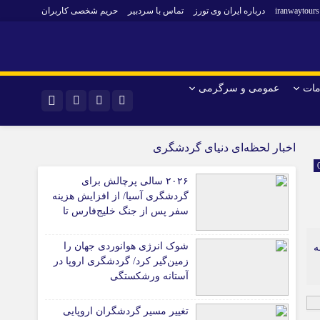
iranwaytours
درباره ایران وی تورز
تماس با سردبیر
حریم شخصی کاربران
مات
عمومی و سرگرمی
و فارکس
صنعت و تجارت و خدمات
اینستاگرام
اخبار لحظه‌ای دنیای گردشگری
فناوری
تلگرام
۲۰۲۶ سالی پرچالش برای
اقتصاد گردشگری
گردشگری آسیا/ از افزایش هزینه
خودرو
سفر پس از جنگ خلیج‌فارس تا
کارآفرینی و بازاریابی
رقابت در شرق آسیا
شوک انرژی هوانوردی جهان را
ه
زمین‌گیر کرد/ گردشگری اروپا در
آستانه ورشکستگی
تغییر مسیر گردشگران اروپایی