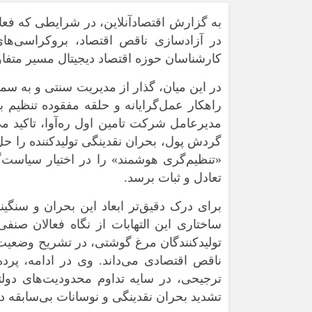
ورزشی
اخبار بانکی و اقتصادی
به گزارش اقتصادآنلاین، در شرایطی که فعال
بلیط اتوبوس
در آزادسازی ناقص اقتصاد، بروکراسی‌های
مسیرهای نجف به کربلا
کارشناسان حوزه اقتصاد دیجیتال مسیر متفاوت
در این میان، گذار از مدیریت سنتی و به سم
راهکار عمل‌گرایانه و حلقه مفقوده تنظیم
مدیرعامل شرکت تامین اول ره‌آوا، تاکید می‌ک
گردش پول، بحران نقدینگی تولیدکننده را حل م
«تنظیم‌گری هوشمند» را در اختیار سیاست‌گذ
تعادل و ثبات برسد.
برای درک دقیق‌تر ابعاد این بحران و سنگینی
ساختاری این التهابات از نگاه فعالان صن
تولیدکنندگان مرغ گوشتی، در تشریح وضعیت
ناقص اقتصادی می‌داند. وی در ادامه، پرد
ترجیحی، در سایه تداوم محدودیت‌های دولتی
تشدید بحران نقدینگی و نوسانات بی‌سابقه د