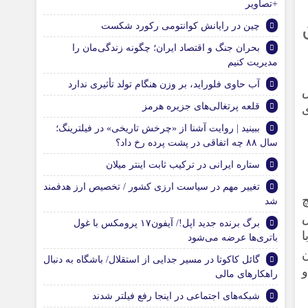
+تصاویر
چین در رایانش کوانتومی رکورد شکست
بحران جنگ و اقتصاد ایران؛ چگونه زندگی‌مان را
مدیریت کنیم
آب حاوی فلوراید، بر وزن هنگام تولد تأثیری ندارد
ش
قلعه پرتغالی‌های جزیره هرمز
ی
ببینید | روایت آشنا از «چرخش تاریخی» در فیلترینگ؛
سال ۸۸ چه اتفاقی در پشت پرده رخ داد؟
ستاره ایرانی در ترکیب ثابت اینتر میلان
تغییر مهم در سیاست ارزی کشور / تخصیص ارز هدفمند
چ
شد
ش
برگ‌ برنده جدید اپل!/ آیفون۱۷ پرومکس با غول
با
باتری‌ها عرضه می‌شود
ن
گائل کاکوتا در مسیر جدایی از استقلال/ باشگاه به دنبال
راهکارهای مالی
شبکه‌های اجتماعی در اینجا رفع فیلتر شدند